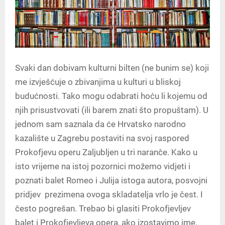
Svaki dan dobivam kulturni bilten (ne bunim se) koji
me izvješćuje o zbivanjima u kulturi u bliskoj
budućnosti. Tako mogu odabrati hoću li kojemu od
njih prisustvovati (ili barem znati što propuštam). U
jednom sam saznala da će Hrvatsko narodno
kazalište u Zagrebu postaviti na svoj raspored
Prokofjevu operu Zaljubljen u tri naranče. Kako u
isto vrijeme na istoj pozornici možemo vidjeti i
poznati balet Romeo i Julija istoga autora, posvojni
pridjev prezimena ovoga skladatelja vrlo je čest. I
često pogrešan. Trebao bi glasiti Prokofjevljev
balet i Prokofjevljeva opera, ako izostavimo ime.