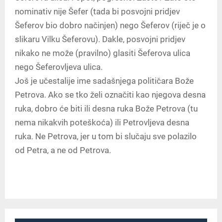
nominativ nije Šefer (tada bi posvojni pridjev
Šeferov bio dobro načinjen) nego Šeferov (riječ je o
slikaru Vilku Šeferovu). Dakle, posvojni pridjev
nikako ne može (pravilno) glasiti Šeferova ulica
nego Šeferovljeva ulica.
Još je učestalije ime sadašnjega političara Bože
Petrova. Ako se tko želi označiti kao njegova desna
ruka, dobro će biti ili desna ruka Bože Petrova (tu
nema nikakvih poteškoća) ili Petrovljeva desna
ruka. Ne Petrova, jer u tom bi slučaju sve polazilo
od Petra, a ne od Petrova.