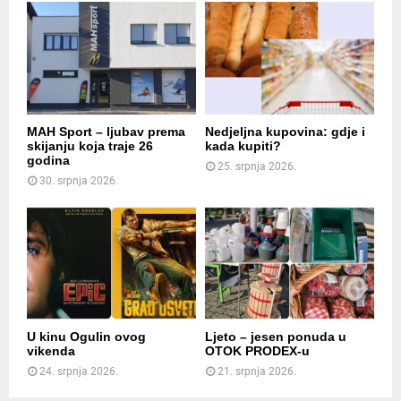
MAH Sport – ljubav prema
Nedjeljna kupovina: gdje i
skijanju koja traje 26
kada kupiti?
godina
25. srpnja 2026.
30. srpnja 2026.
U kinu Ogulin ovog
Ljeto – jesen ponuda u
vikenda
OTOK PRODEX-u
24. srpnja 2026.
21. srpnja 2026.