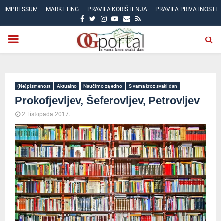
IMPRESSUM
MARKETING
PRAVILA KORIŠTENJA
PRAVILA PRIVATNOSTI
FACEBOOK
TWITTER
INSTAGRAM
YOUTUBE
EMAIL
RSS
PRIMARY
MENU
(Ne)pismenost
Aktualno
Naučimo zajedno
S vama kroz svaki dan
Prokofjevljev, Šeferovljev, Petrovljev
2. listopada 2017.