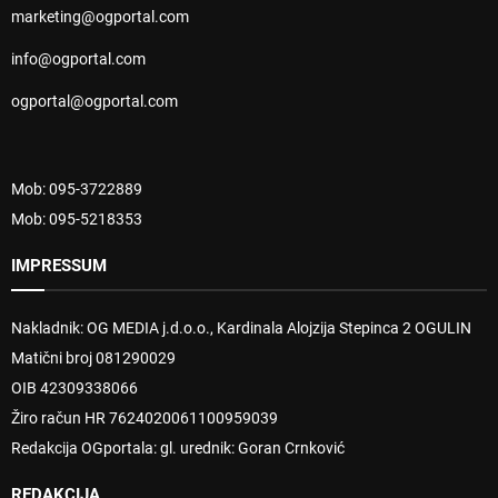
marketing@ogportal.com
info@ogportal.com
ogportal@ogportal.com
Mob: 095-3722889
Mob: 095-5218353
IMPRESSUM
Nakladnik: OG MEDIA j.d.o.o., Kardinala Alojzija Stepinca 2 OGULIN
Matični broj 081290029
OIB 42309338066
Žiro račun HR 7624020061100959039
Redakcija OGportala: gl. urednik: Goran Crnković
REDAKCIJA