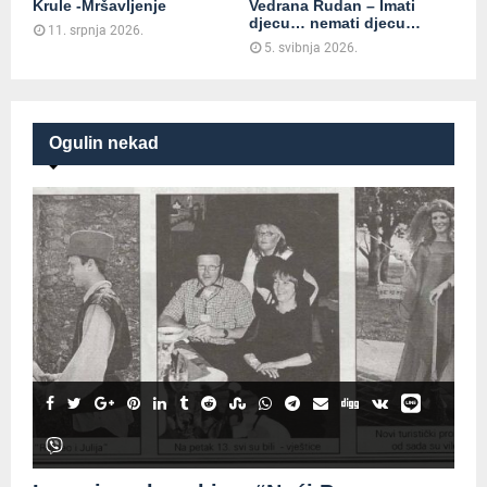
Krule -Mršavljenje
Vedrana Rudan – Imati
djecu… nemati djecu…
11. srpnja 2026.
5. svibnja 2026.
Ogulin nekad