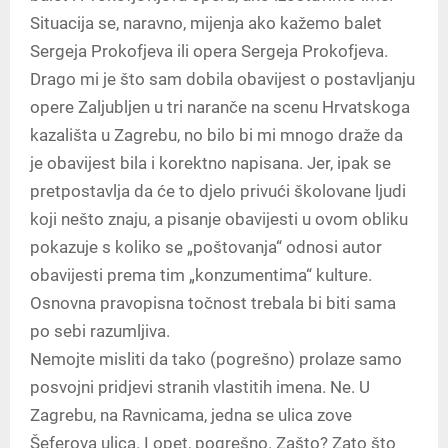
Situacija se, naravno, mijenja ako kažemo balet
Sergeja Prokofjeva ili opera Sergeja Prokofjeva.
Drago mi je što sam dobila obavijest o postavljanju
opere Zaljubljen u tri naranče na scenu Hrvatskoga
kazališta u Zagrebu, no bilo bi mi mnogo draže da
je obavijest bila i korektno napisana. Jer, ipak se
pretpostavlja da će to djelo privući školovane ljudi
koji nešto znaju, a pisanje obavijesti u ovom obliku
pokazuje s koliko se „poštovanja“ odnosi autor
obavijesti prema tim „konzumentima“ kulture.
Osnovna pravopisna točnost trebala bi biti sama
po sebi razumljiva.
Nemojte misliti da tako (pogrešno) prolaze samo
posvojni pridjevi stranih vlastitih imena. Ne. U
Zagrebu, na Ravnicama, jedna se ulica zove
Šeferova ulica. I opet, pogrešno. Zašto? Zato što