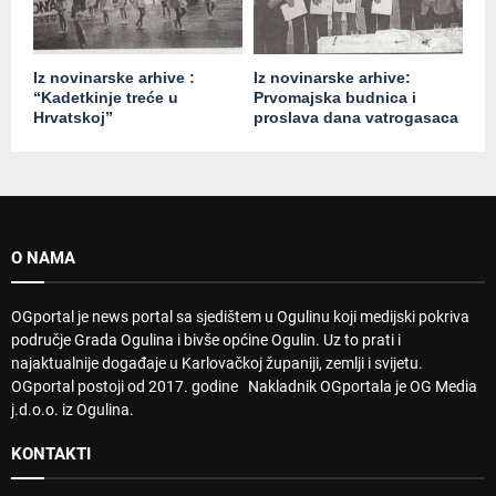
Iz novinarske arhive :
Iz novinarske arhive:
“Kadetkinje treće u
Prvomajska budnica i
Hrvatskoj”
proslava dana vatrogasaca
O NAMA
OGportal je news portal sa sjedištem u Ogulinu koji medijski pokriva
područje Grada Ogulina i bivše općine Ogulin. Uz to prati i
najaktualnije događaje u Karlovačkoj županiji, zemlji i svijetu.
OGportal postoji od 2017. godine Nakladnik OGportala je OG Media
j.d.o.o. iz Ogulina.
KONTAKTI