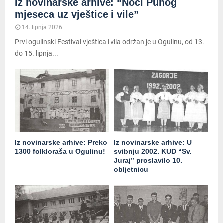
Iz novinarske arhive: “Noći Punog
mjeseca uz vještice i vile”
14. lipnja 2026.
Prvi ogulinski Festival vještica i vila održan je u Ogulinu, od 13.
do 15. lipnja...
Iz novinarske arhive: Preko
Iz novinarske arhive: U
1300 folkloraša u Ogulinu!
svibnju 2002. KUD “Sv.
Juraj” proslavilo 10.
obljetnicu