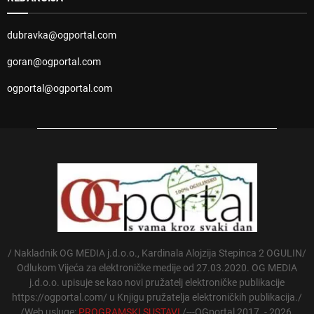
dubravka@ogportal.com
goran@ogportal.com
ogportal@ogportal.com
/ Nakladnik OG MEDIA j.d.o.o., Kardinala Alojzija Stepinca 2 OGULIN/
Odlukom Vijeća za elektroničke medije od 27.03.2020. OG MEDIA
j.d.o.o. upisuje se kao novi pružatelj elektroničke publikacije
https://ogportal.com/ u Knjigu pružatelja elektroničkih publikacija./
/Web usluge:
PROGRAMSKI SUSTAVI
/---OGportal 2017. - 2026.