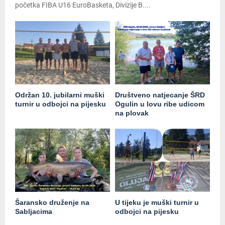
početka FIBA U16 EuroBasketa, Divizije B....
Održan 10. jubilarni muški
Društveno natjecanje ŠRD
turnir u odbojci na pijesku
Ogulin u lovu ribe udicom
na plovak
Šaransko druženje na
U tijeku je muški turnir u
Sabljacima
odbojci na pijesku