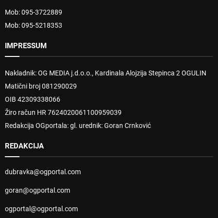
Mob: 095-3722889
Mob: 095-5218353
IMPRESSUM
Nakladnik: OG MEDIA j.d.o.o., Kardinala Alojzija Stepinca 2 OGULIN
Matični broj 081290029
OIB 42309338066
Žiro račun HR 7624020061100959039
Redakcija OGportala: gl. urednik: Goran Crnković
REDAKCIJA
dubravka@ogportal.com
goran@ogportal.com
ogportal@ogportal.com