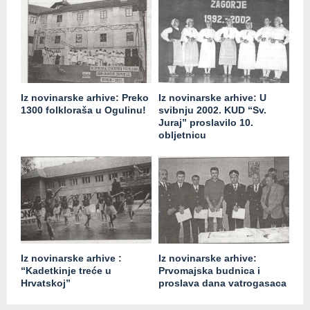
Iz novinarske arhive: Preko
Iz novinarske arhive: U
1300 folkloraša u Ogulinu!
svibnju 2002. KUD “Sv.
Juraj” proslavilo 10.
obljetnicu
Iz novinarske arhive :
Iz novinarske arhive:
“Kadetkinje treće u
Prvomajska budnica i
Hrvatskoj”
proslava dana vatrogasaca