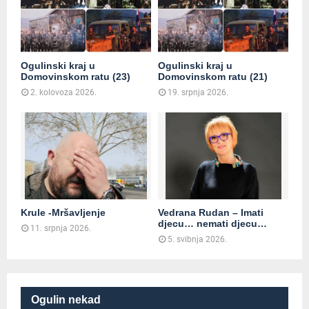
Ogulinski kraj u
Ogulinski kraj u
Domovinskom ratu (23)
Domovinskom ratu (21)
2. kolovoza 2026.
19. srpnja 2026.
Krule -Mršavljenje
Vedrana Rudan – Imati
djecu… nemati djecu…
11. srpnja 2026.
5. svibnja 2026.
Ogulin nekad