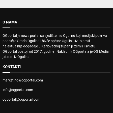
O NAMA
OGportal je news portal sa sjedištem u Ogulinu koji medijski pokriva
područje Grada Ogulina i bivše općine Ogulin. Uz to prati i
najaktualnije događaje u Karlovačkoj županiji, zemlji i svijetu.
OGportal postoji od 2017. godine Nakladnik OGportala je OG Media
j.d.o.o. iz Ogulina.
KONTAKTI
marketing@ogportal.com
info@ogportal.com
ogportal@ogportal.com