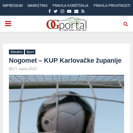
IMPRESSUM
MARKETING
PRAVILA KORIŠTENJA
PRAVILA PRIVATNOSTI
FACEBOOK
TWITTER
INSTAGRAM
YOUTUBE
EMAIL
RSS
PRIMARY
MENU
Aktualno
Sport
Nogomet – KUP Karlovačke županije
21. rujna 2023.