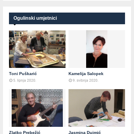
Ogulinski umjetnici
Toni Puškarić
Kamelija Salopek
5. lipnja 2020.
9. svibnja 2020.
Zlatko Prebežić
Jasmina Dujmić