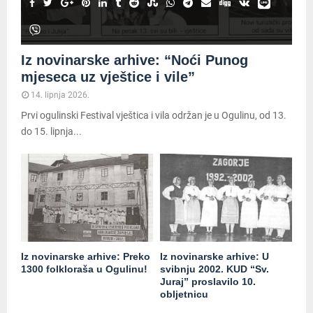
Iz novinarske arhive: “Noći Punog
mjeseca uz vještice i vile”
14. lipnja 2026.
Prvi ogulinski Festival vještica i vila održan je u Ogulinu, od 13.
do 15. lipnja...
Iz novinarske arhive: Preko
Iz novinarske arhive: U
1300 folkloraša u Ogulinu!
svibnju 2002. KUD “Sv.
Juraj” proslavilo 10.
obljetnicu