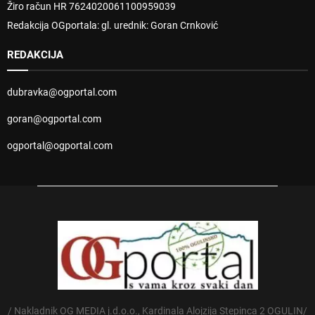
Žiro račun HR 7624020061100959039
Redakcija OGportala: gl. urednik: Goran Crnković
REDAKCIJA
dubravka@ogportal.com
goran@ogportal.com
ogportal@ogportal.com
/ Nakladnik OG MEDIA j.d.o.o., Kardinala Alojzija Stepinca 2 OGULIN/