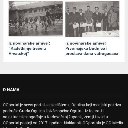
Iz novinarske arhive :
Iz novinarske arhive:
“Kadetkinje treće u
Prvomajska budnica i
Hrvatskoj”
proslava dana vatrogasaca
O NAMA
OGportal je news portal sa sjedištem u Ogulinu koji medijski pokriva
područje Grada Ogulina i bivše općine Ogulin. Uz to prati i
najaktualnije događaje u Karlovačkoj županiji, zemlji i svijetu.
OGportal postoji od 2017. godine Nakladnik OGportala je OG Media