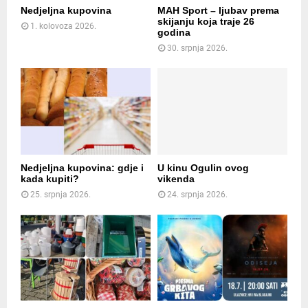
Nedjeljna kupovina
MAH Sport – ljubav prema
skijanju koja traje 26
1. kolovoza 2026.
godina
30. srpnja 2026.
Nedjeljna kupovina: gdje i
U kinu Ogulin ovog
kada kupiti?
vikenda
25. srpnja 2026.
24. srpnja 2026.