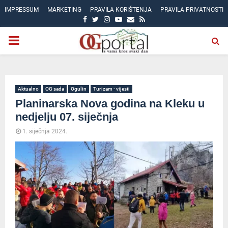
IMPRESSUM
MARKETING
PRAVILA KORIŠTENJA
PRAVILA PRIVATNOSTI
FACEBOOK
TWITTER
INSTAGRAM
YOUTUBE
EMAIL
RSS
PRIMARY
MENU
Aktualno
OG sada
Ogulin
Turizam - vijesti
Planinarska Nova godina na Kleku u
nedjelju 07. siječnja
1. siječnja 2024.