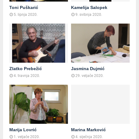
Toni Puškarić
Kamelija Salopek
5. lipnja 2020.
9. svibnja 2020.
Zlatko Prebežić
Jasmina Dujmić
4. travnja 2020.
29. veljače 2020.
Marija Lovrić
Marina Marković
1. veljače 2020.
4. siječnja 2020.