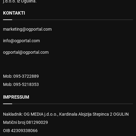
j.d.o.o. iz Ogulina.
KONTAKTI
marketing@ogportal.com
info@ogportal.com
ogportal@ogportal.com
Mob: 095-3722889
Mob: 095-5218353
IMPRESSUM
Nakladnik: OG MEDIA j.d.o.o., Kardinala Alojzija Stepinca 2 OGULIN
Matični broj 081290029
OIB 42309338066