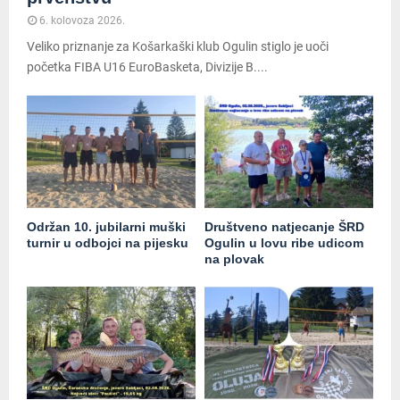
6. kolovoza 2026.
Veliko priznanje za Košarkaški klub Ogulin stiglo je uoči
početka FIBA U16 EuroBasketa, Divizije B....
Održan 10. jubilarni muški
Društveno natjecanje ŠRD
turnir u odbojci na pijesku
Ogulin u lovu ribe udicom
na plovak