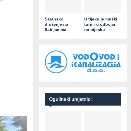
 –
Šaransko
U tijeku je muški
.
druženje na
turnir u odbojci
Sabljacima
na pijesku
Ogulinski umjetnici