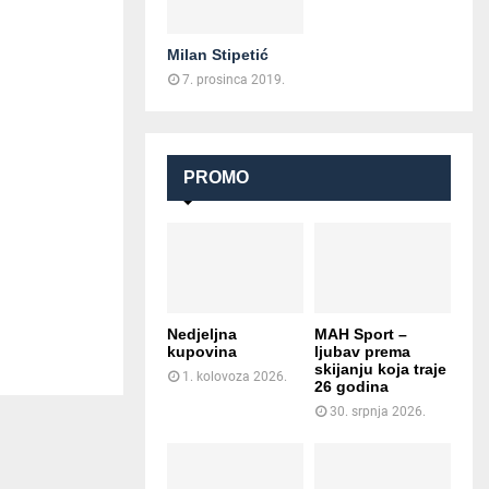
Milan Stipetić
7. prosinca 2019.
PROMO
Nedjeljna
MAH Sport –
kupovina
ljubav prema
skijanju koja traje
1. kolovoza 2026.
26 godina
30. srpnja 2026.