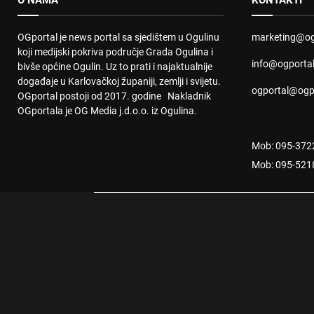
O NAMA
KONTAKTI
OGportal je news portal sa sjedištem u Ogulinu
marketing@og
koji medijski pokriva područje Grada Ogulina i
info@ogporta
bivše općine Ogulin. Uz to prati i najaktualnije
događaje u Karlovačkoj županiji, zemlji i svijetu.
ogportal@ogp
OGportal postoji od 2017. godine Nakladnik
OGportala je OG Media j.d.o.o. iz Ogulina.
Mob: 095-372
Mob: 095-521