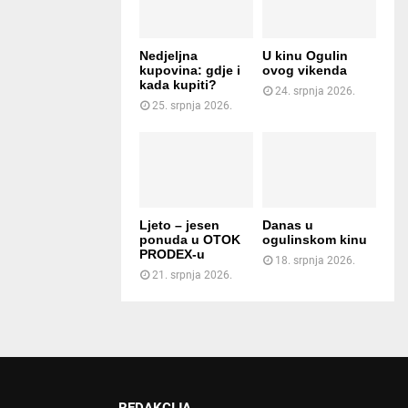
Nedjeljna
U kinu Ogulin
kupovina: gdje i
ovog vikenda
kada kupiti?
24. srpnja 2026.
25. srpnja 2026.
Ljeto – jesen
Danas u
ponuda u OTOK
ogulinskom kinu
PRODEX-u
18. srpnja 2026.
21. srpnja 2026.