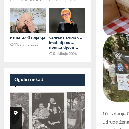
2. kolovoza 2026.
19. srpnja 2026.
Krule -Mršavljenje
Vedrana Rudan –
Imati djecu…
11. srpnja 2026.
nemati djecu…
5. svibnja 2026.
Ogulin nekad
10. izdanje 
Udruge žena 