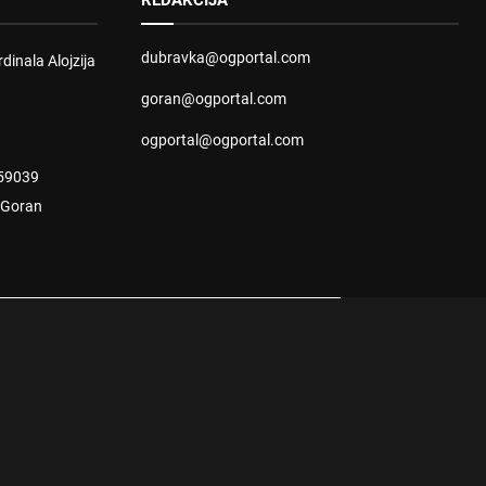
REDAKCIJA
dubravka@ogportal.com
dinala Alojzija
goran@ogportal.com
ogportal@ogportal.com
59039
: Goran