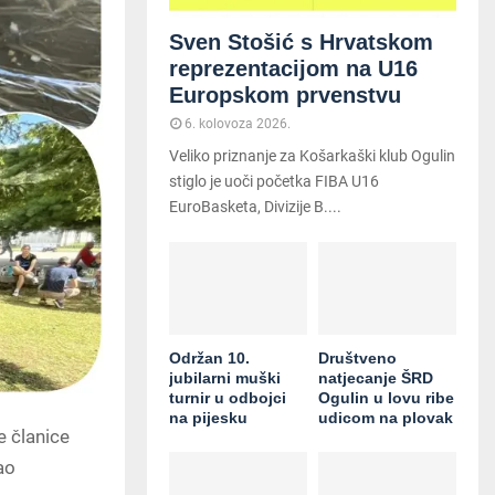
Sven Stošić s Hrvatskom
reprezentacijom na U16
Europskom prvenstvu
6. kolovoza 2026.
Veliko priznanje za Košarkaški klub Ogulin
stiglo je uoči početka FIBA U16
EuroBasketa, Divizije B....
Održan 10.
Društveno
jubilarni muški
natjecanje ŠRD
turnir u odbojci
Ogulin u lovu ribe
na pijesku
udicom na plovak
e članice
ao