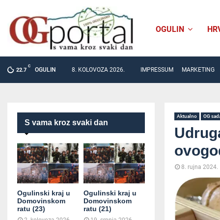
OGULIN
HR
C
OGULIN
8. KOLOVOZA 2026.
IMPRESSUM
MARKETING
22.7
Aktualno
OG sad
S vama kroz svaki dan
Udrug
ovogod
8. rujna 2024.
Ogulinski kraj u
Ogulinski kraj u
Domovinskom
Domovinskom
ratu (23)
ratu (21)