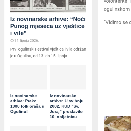
volonterke i
ogulinskom
Iz novinarske arhive: “Noći
“Vidimo se d
Punog mjeseca uz vještice
i vile”
14. lipnja 2026.
Prvi ogulinski Festival vještica i vila održan
je u Ogulinu, od 13. do 15. lipnja...
Iz novinarske
Iz novinarske
arhive: Preko
arhive: U svibnju
1300 folkloraša u
2002. KUD “Sv.
Ogulinu!
Juraj” proslavilo
10. obljetnicu