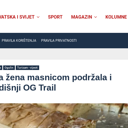
VATSKA I SVIJET
SPORT
MAGAZIN
KOLUMNE
PRAVILA KORIŠTENJA
PRAVILA PRIVATNOSTI
a
Ogulin
Turizam - vijesti
a žena masnicom podržala i
išnji OG Trail