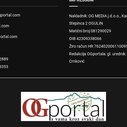
IMPRESSUM
portal.com
Nakladnik: OG MEDIA j.d.o.o., Kar
Stepinca 2 OGULIN
l.com
Matični broj 081290029
ortal.com
OIB 42309338066
Žiro račun HR 76240200611009
Redakcija OGportala: gl. urednik
2889
Crnković
8353