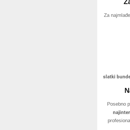
Z
Za najmlađe
slatki bund
N
Posebno po
najinte
profesiona