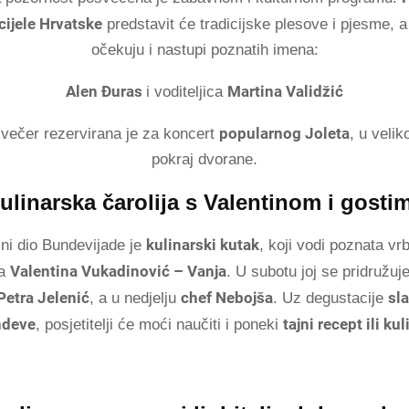
cijele Hrvatske
predstavit će tradicijske plesove i pjesme, a 
očekuju i nastupi poznatih imena:
Alen Đuras
Martina Validžić
i voditeljica
popularnog Joleta
 večer rezervirana je za koncert
, u veli
pokraj dvorane.
ulinarska čarolija s Valentinom i gosti
kulinarski kutak
ni dio Bundevijade je
, koji vodi poznata v
Valentina Vukadinović – Vanja
ca
. U subotu joj se pridružuj
Petra Jelenić
chef Nebojša
sl
, a u nedjelju
. Uz degustacije
ndeve
tajni recept ili kul
, posjetitelji će moći naučiti i poneki