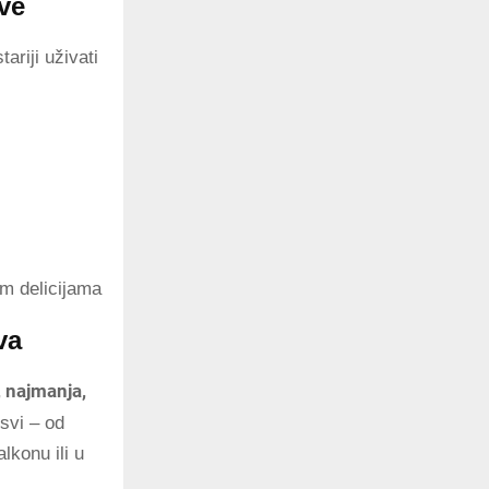
ve
tariji uživati
im delicijama
va
, najmanja,
svi – od
lkonu ili u