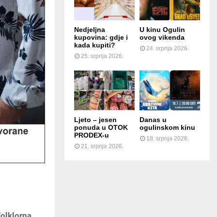
Nedjeljna
U kinu Ogulin
kupovina: gdje i
ovog vikenda
kada kupiti?
24. srpnja 2026.
25. srpnja 2026.
Ljeto – jesen
Danas u
ponuda u OTOK
ogulinskom kinu
PRODEX-u
18. srpnja 2026.
21. srpnja 2026.
olklorna