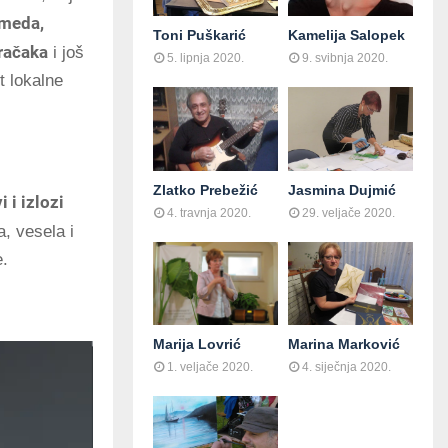
 meda,
Toni Puškarić
Kamelija Salopek
gračaka
i još
5. lipnja 2020.
9. svibnja 2020.
t lokalne
Zlatko Prebežić
Jasmina Dujmić
i i izlozi
4. travnja 2020.
29. veljače 2020.
a, vesela i
e.
Marija Lovrić
Marina Marković
1. veljače 2020.
4. siječnja 2020.