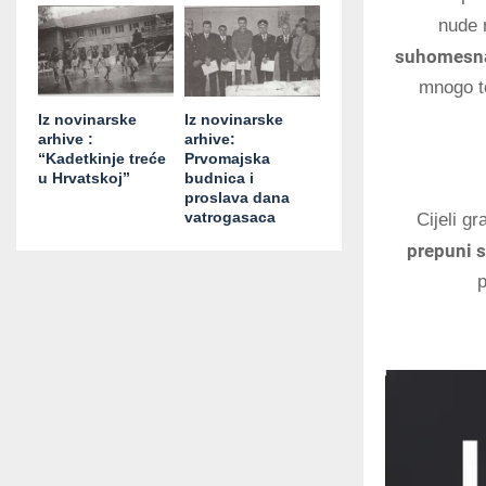
nude 
suhomesnat
mnogo to
Iz novinarske
Iz novinarske
arhive :
arhive:
“Kadetkinje treće
Prvomajska
u Hrvatskoj”
budnica i
proslava dana
vatrogasaca
Cijeli g
prepuni s
p