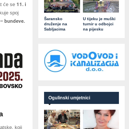
11. i
at će se
kuje spoj
Šaransko
U tijeku je muški
i – bundeve.
druženje na
turnir u odbojci
Sabljacima
na pijesku
Ogulinski umjetnici
a
atske, koji