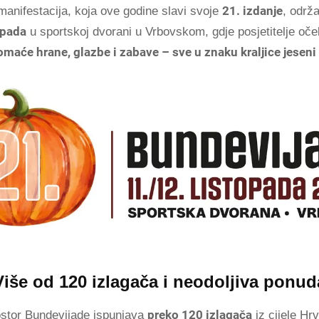
21. izdanje
anifestacija, koja ove godine slavi svoje
, održ
opada
u sportskoj dvorani u Vrbovskom, gdje posjetitelje oče
domaće hrane, glazbe i zabave – sve u znaku kraljice jesen
Više od 120 izlagača i neodoljiva ponud
preko 120 izlagača
ostor Bundevijade ispunjava
iz cijele Hrv