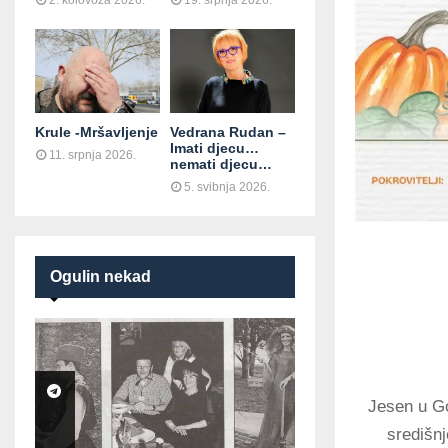
2. kolovoza 2026.
19. srpnja 2026.
Krule -Mršavljenje
Vedrana Rudan –
Imati djecu…
11. srpnja 2026.
nemati djecu…
5. svibnja 2026.
Ogulin nekad
Jesen u Go
središn