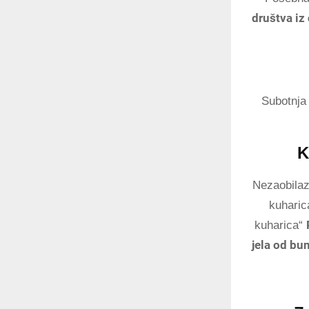
društva iz 
Subotnja
K
Nezaobilaz
kuhari
kuharica“
jela od bu