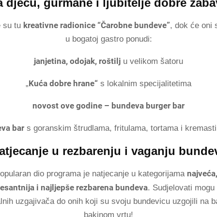
a djecu, gurmane i ljubitelje dobre zaba
kreativne radionice “Čarobne bundeve”
 su tu
, dok će oni s
u bogatoj gastro ponudi:
janjetina, odojak, roštilj
u velikom šatoru
Kuća dobre hrane“
„
s lokalnim specijalitetima
novost ove godine – bundeva burger bar
eva bar
s goranskim štrudlama, fritulama, tortama i kremast
atjecanje u rezbarenju i vaganju bunde
najveća
pularan dio programa je natjecanje u kategorijama
resantnija i najljepše rezbarena bundeva
. Sudjelovati mogu 
lnih uzgajivača do onih koji su svoju bundevicu uzgojili na ba
bakinom vrtu!