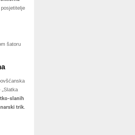
posjetitelje
kom šatoru
ma
rbovšćanska
e „Slatka
atko-slanih
inarski trik
.