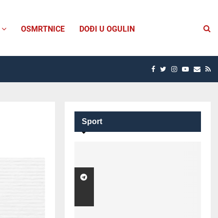
OSMRTNICE
DOĐI U OGULIN
FACEBOOK
TWITTER
INSTAGRAM
YOUTUB
EMAI
R
Sport