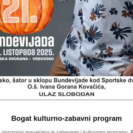
Bogat kulturno-zabavni program
F
 pozornost posvećena je zabavnom i kulturnom programu.