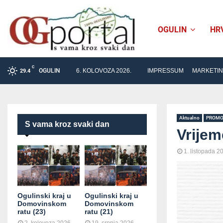
OGULIN
HR
C
OGULIN
6. KOLOVOZA 2026.
IMPRESSUM
MARKETI
29.4
Aktualno
PROM
S vama kroz svaki dan
Vrijem
1. listopada 2
Ogulinski kraj u
Ogulinski kraj u
Domovinskom
Domovinskom
ratu (23)
ratu (21)