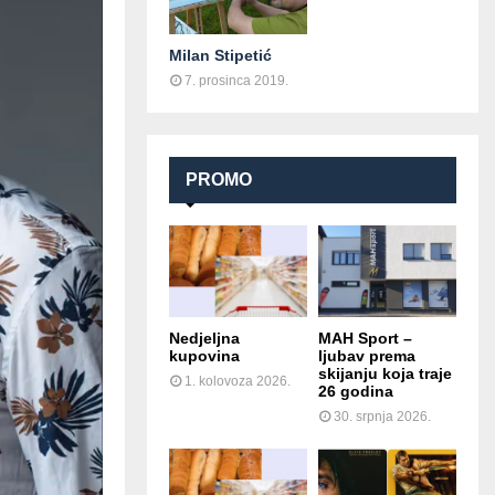
Milan Stipetić
7. prosinca 2019.
PROMO
Nedjeljna
MAH Sport –
kupovina
ljubav prema
skijanju koja traje
1. kolovoza 2026.
26 godina
30. srpnja 2026.