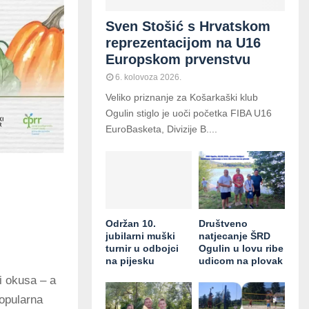
Sven Stošić s Hrvatskom
reprezentacijom na U16
Europskom prvenstvu
6. kolovoza 2026.
Veliko priznanje za Košarkaški klub
Ogulin stiglo je uoči početka FIBA U16
EuroBasketa, Divizije B....
Održan 10.
Društveno
jubilarni muški
natjecanje ŠRD
turnir u odbojci
Ogulin u lovu ribe
na pijesku
udicom na plovak
i okusa – a
opularna