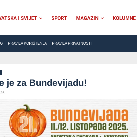
VATSKA I SVIJET
SPORT
MAGAZIN
KOLUMNE
NG
PRAVILA KORIŠTENJA
PRAVILA PRIVATNOSTI
O
e je za Bundevijadu!
025.