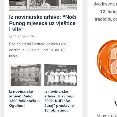
dvodnevna m
12. list
Iz novinarske arhive: “Noći
tradicije, 
Punog mjeseca uz vještice
i vile”
14. lipnja 2026.
Prvi ogulinski Festival vještica i vila
održan je u Ogulinu, od 13. do 15.
lipnja...
Iz novinarske
Iz novinarske
arhive: Preko
arhive: U svibnju
1300 folkloraša u
2002. KUD “Sv.
Ogulinu!
Juraj” proslavilo
10. obljetnicu
Glavni pr