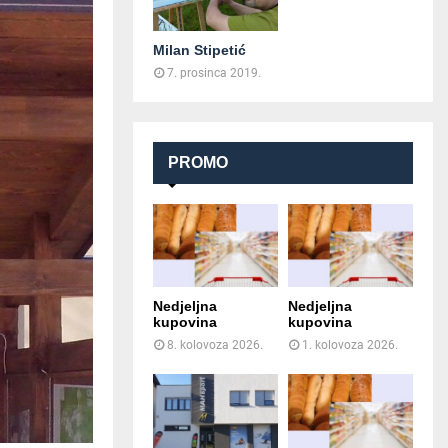
Milan Stipetić
7. prosinca 2019.
PROMO
Nedjeljna
Nedjeljna
kupovina
kupovina
8. kolovoza 2026.
1. kolovoza 2026.