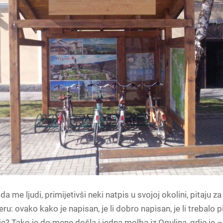
 da me ljudi, primijetivši neki natpis u svojoj okolini, pitaju za 
u: ovako kako je napisan, je li dobro napisan, je li trebalo p
lje? Tako je do mene došla i jedna molba iz Ogulina, gdje je –