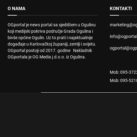
O NAMA
KONTAKTI
OGportal je news portal sa sjedištem u Ogulinu
marketing@og
koji medijski pokriva područje Grada Ogulina i
info@ogporta
bivše općine Ogulin. Uz to prati i najaktualnije
događaje u Karlovačkoj županiji, zemlji i svijetu.
ogportal@ogp
OGportal postoji od 2017. godine Nakladnik
OGportala je OG Media j.d.o.o. iz Ogulina.
Mob: 095-372
Mob: 095-521