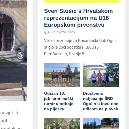
Sven Stošić s Hrvatskom
reprezentacijom na U16
Europskom prvenstvu
6. kolovoza 2026.
Veliko priznanje za Košarkaški klub Ogulin
stiglo je uoči početka FIBA U16
EuroBasketa, Divizije B....
Održan 10.
Društveno
jubilarni muški
natjecanje ŠRD
turnir u odbojci
Ogulin u lovu ribe
na pijesku
udicom na plovak
savjet ili
isati
 poslali su