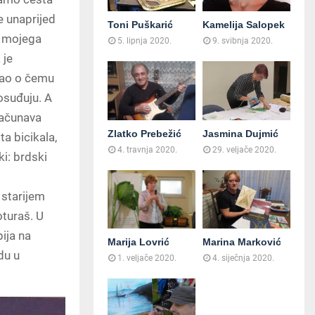
e unaprijed
Toni Puškarić
Kamelija Salopek
og mojega
5. lipnja 2020.
9. svibnja 2020.
 je
znao o čemu
posuđuju. A
računava
Zlatko Prebežić
Jasmina Dujmić
ta bicikala,
4. travnja 2020.
29. veljače 2020.
i: brdski
u starijem
oturaš. U
ija na
Marija Lovrić
Marina Marković
du u
1. veljače 2020.
4. siječnja 2020.