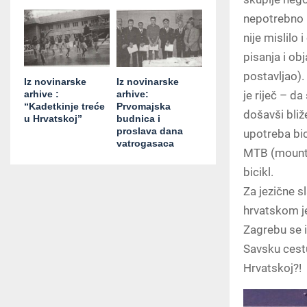
nepotrebno 
nije mislilo
pisanja i obj
postavljao).
Iz novinarske
Iz novinarske
arhive :
arhive:
je riječ – da
“Kadetkinje treće
Prvomajska
došavši bliž
u Hrvatskoj”
budnica i
proslava dana
upotreba bici
vatrogasaca
MTB (mountai
bicikl.
Za jezične sl
hrvatskom je
Zagrebu se i
Savsku cest
Hrvatskoj?!