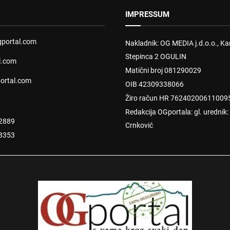
IMPRESSUM
portal.com
Nakladnik: OG MEDIA j.d.o.o., Kar
Stepinca 2 OGULIN
l.com
Matični broj 081290029
ortal.com
OIB 42309338066
Žiro račun HR 76240200611009
Redakcija OGportala: gl. urednik
2889
Crnković
8353