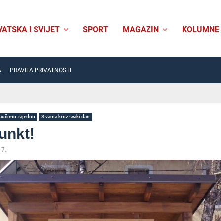
VATSKA I SVIJET
SPORT
MAGAZIN
KOLUMNE
A
PRAVILA PRIVATNOSTI
aučimo zajedno
S vama kroz svaki dan
unkt!
17.