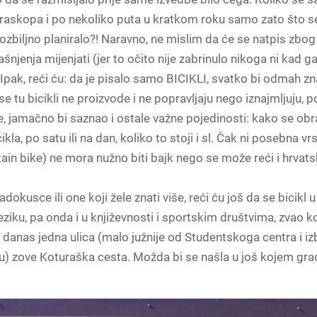
raskopa i po nekoliko puta u kratkom roku samo zato što s
 i ozbiljno planiralo?! Naravno, ne mislim da će se natpis zb
ašnjenja mijenjati (jer to očito nije zabrinulo nikoga ni kad ga
 Ipak, reći ću: da je pisalo samo BICIKLI, svatko bi odmah 
 se tu bicikli ne proizvode i ne popravljaju nego iznajmljuju, 
e, jamačno bi saznao i ostale važne pojedinosti: kako se ob
kla, po satu ili na dan, koliko to stoji i sl. Čak ni posebna vrs
n bike) ne mora nužno biti bajk nego se može reći i hrvatsk
adokusce ili one koji žele znati više, reći ću još da se bicikl 
ziku, pa onda i u književnosti i sportskim društvima, zvao k
 danas jedna ulica (malo južnije od Studentskoga centra i izb
u) zove Koturaška cesta. Možda bi se našla u još kojem gra