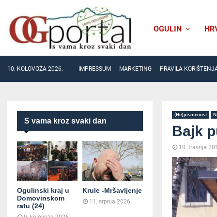
OGULIN
HR
10. KOLOVOZA 2026.
IMPRESSUM
MARKETING
PRAVILA KORIŠTENJ
(Ne)pismenost
N
S vama kroz svaki dan
Bajk p
10. travnja 20
Ogulinski kraj u
Krule -Mršavljenje
Domovinskom
11. srpnja 2026.
ratu (24)