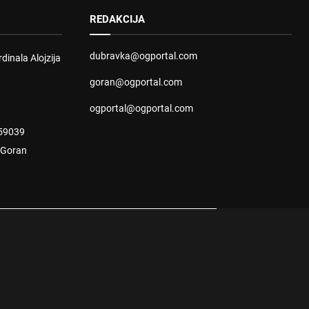
REDAKCIJA
dubravka@ogportal.com
dinala Alojzija
goran@ogportal.com
ogportal@ogportal.com
59039
: Goran