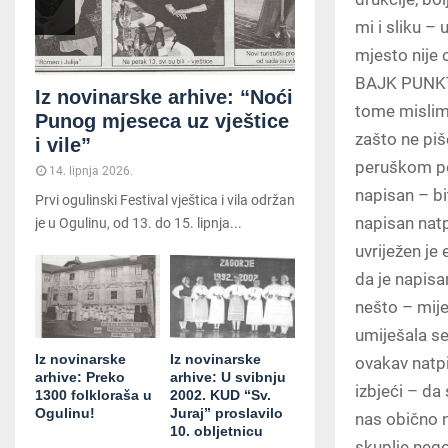
mi i sliku –
mjesto nije 
BAJK PUNKT. D
Iz novinarske arhive: “Noći
tome mislim
Punog mjeseca uz vještice
zašto ne piš
i vile”
peruškom po
14. lipnja 2026.
napisan – bit
Prvi ogulinski Festival vještica i vila održan
napisan natpi
je u Ogulinu, od 13. do 15. lipnja...
uvriježen je
da je napis
nešto – mije
umiješala se
Iz novinarske
Iz novinarske
ovakav natpi
arhive: Preko
arhive: U svibnju
izbjeći – da
1300 folkloraša u
2002. KUD “Sv.
Ogulinu!
Juraj” proslavilo
nas obično 
10. obljetnicu
skuplje nego