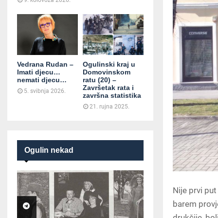
9. kolovoza 2026.
Vedrana Rudan –
Ogulinski kraj u
Imati djecu…
Domovinskom
nemati djecu…
ratu (20) –
Završetak rata i
5. svibnja 2026.
završna statistika
21. rujna 2025.
Ogulin nekad
Nije prvi put
barem provjer
drukčije, bo