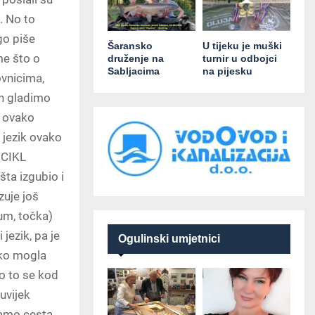
. No to
go piše
Šaransko
U tijeku je muški
 me što o
druženje na
turnir u odbojci
Sabljacima
na pijesku
ovnicima,
ih gladimo
– ovako
j jezik ovako
BICIKL
šta izgubio i
uje još
um, točka)
jezik, pa je
Ogulinski umjetnici
ako mogla
No to se kod
uvijek
samo cesta