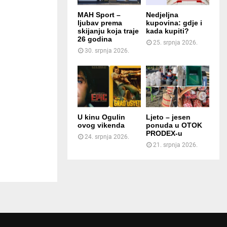
MAH Sport –
Nedjeljna
ljubav prema
kupovina: gdje i
skijanju koja traje
kada kupiti?
26 godina
25. srpnja 2026.
30. srpnja 2026.
U kinu Ogulin
Ljeto – jesen
ovog vikenda
ponuda u OTOK
PRODEX-u
24. srpnja 2026.
21. srpnja 2026.