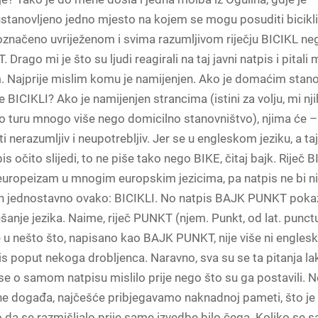
 ustanovljeno jedno mjesto na kojem se mogu posuditi bicikli
označeno uvriježenom i svima razumljivom riječju BICIKL ne
rago mi je što su ljudi reagirali na taj javni natpis i pitali
. Najprije mislim komu je namijenjen. Ako je domaćim stan
e BICIKLI? Ako je namijenjen strancima (istini za volju, mi nj
 turu mnogo više nego domicilno stanovništvo), njima će 
i nerazumljiv i neupotrebljiv. Jer se u engleskom jeziku, a ta
s očito slijedi, to ne piše tako nego BIKE, čitaj bajk. Riječ 
 europeizam u mnogim europskim jezicima, pa natpis ne bi ni
an jednostavno ovako: BICIKLI. No natpis BAJK PUNKT pokaz
šanje jezika. Naime, riječ PUNKT (njem. Punkt, od lat. punct
 u nešto što, napisano kao BAJK PUNKT, nije više ni engleski 
s poput nekoga drobljenca. Naravno, sva su se ta pitanja l
 se o samom natpisu mislilo prije nego što su ga postavili. 
ne događa, najčešće pribjegavamo naknadnoj pameti, što je 
 da se razmišljalo prije same izvedbe bilo čega. Koliko se 