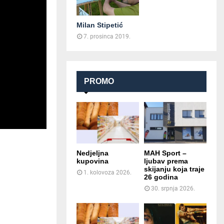
Milan Stipetić
7. prosinca 2019.
PROMO
Nedjeljna
MAH Sport –
kupovina
ljubav prema
skijanju koja traje
1. kolovoza 2026.
26 godina
30. srpnja 2026.