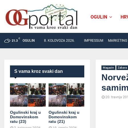
OGULIN
HR
C
OGULIN
8. KOLOVOZA 2026.
IMPRESSUM
MARKETING
21.3
Magazin
Zabava
S vama kroz svaki dan
Norvež
samim
20. travnja 20
Ogulinski kraj u
Ogulinski kraj u
Domovinskom
Domovinskom
ratu (23)
ratu (21)