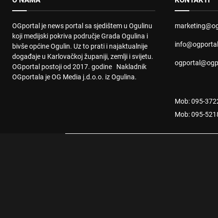
O NAMA
KONTAKTI
OGportal je news portal sa sjedištem u Ogulinu
marketing@og
koji medijski pokriva područje Grada Ogulina i
info@ogporta
bivše općine Ogulin. Uz to prati i najaktualnije
događaje u Karlovačkoj županiji, zemlji i svijetu.
ogportal@ogp
OGportal postoji od 2017. godine Nakladnik
OGportala je OG Media j.d.o.o. iz Ogulina.
Mob: 095-372
Mob: 095-521