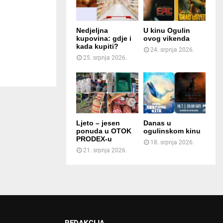
Nedjeljna
U kinu Ogulin
kupovina: gdje i
ovog vikenda
kada kupiti?
24. srpnja 2026.
25. srpnja 2026.
Ljeto – jesen
Danas u
ponuda u OTOK
ogulinskom kinu
PRODEX-u
18. srpnja 2026.
21. srpnja 2026.