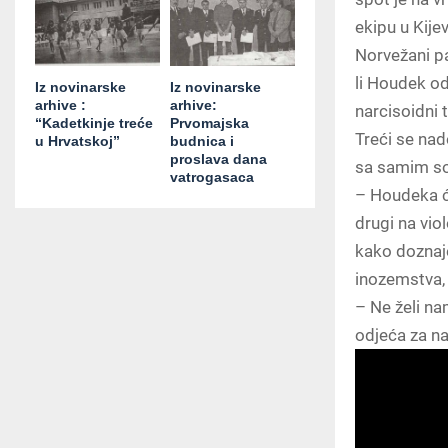
ekipu u Kijev
Norvežani pa
li Houdek o
Iz novinarske
Iz novinarske
arhive :
arhive:
narcisoidni 
“Kadetkinje treće
Prvomajska
Treći se nad
u Hrvatskoj”
budnica i
proslava dana
sa samim s
vatrogasaca
– Houdeka će 
drugi na vio
kako doznaje
inozemstva, 
– Ne želi n
odjeća za na