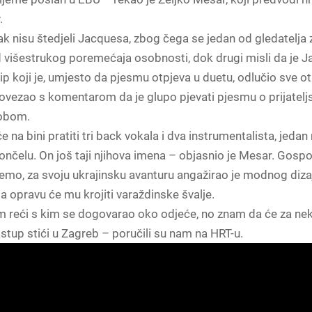
.
k nisu štedjeli Jacquesa, zbog čega se jedan od gledatelja 
d višestrukog poremećaja osobnosti, dok drugi misli da je 
tip koji je, umjesto da pjesmu otpjeva u duetu, odlučio sve o
ovezao s komentarom da je glupo pjevati pjesmu o prijatelj
obom.
na bini pratiti tri back vokala i dva instrumentalista, jedan n
lončelu. On još taji njihova imena – objasnio je Mesar. Gospo
mo, za svoju ukrajinsku avanturu angažirao je modnog dizaj
a opravu će mu krojiti varaždinske švalje.
am reći s kim se dogovarao oko odjeće, no znam da će za ne
stup stići u Zagreb – poručili su nam na HRT-u.