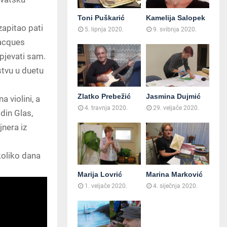
Toni Puškarić
Kamelija Salopek
zapitao pati
5. lipnja 2020.
9. svibnja 2020.
Jacques
tpjevati sam.
stvu u duetu
Zlatko Prebežić
Jasmina Dujmić
a violini, a
4. travnja 2020.
29. veljače 2020.
din Glas,
nera iz
koliko dana
Marija Lovrić
Marina Marković
1. veljače 2020.
4. siječnja 2020.