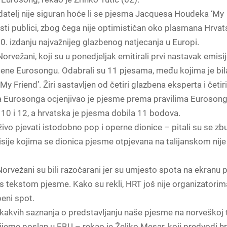
datelj nije siguran hoće li se pjesma Jacquesa Houdeka ‘My
sti publici, zbog čega nije optimističan oko plasmana Hrvat
0. izdanju najvažnijeg glazbenog natjecanja u Europi.
 Norvežani, koji su u ponedjeljak emitirali prvi nastavak emisi
ene Eurosongu. Odabrali su 11 pjesama, među kojima je bila
y Friend’. Žiri sastavljen od četiri glazbena eksperta i četiri
a Eurosonga ocjenjivao je pjesme prema pravilima Euroson
 10 i 12, a hrvatska je pjesma dobila 11 bodova.
ivo pjevati istodobno pop i operne dionice – pitali su se zb
sije kojima se dionica pjesme otpjevana na talijanskom nije
orvežani su bili razočarani jer su umjesto spota na ekranu p
s tekstom pjesme. Kako su rekli, HRT još nije organizatori
eni spot.
kvih saznanja o predstavljanju naše pjesme na norveškoj tel
rijeme poslan u EBU – rekao je Željko Mesar, koji predvodi h