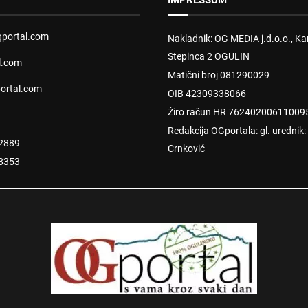
IMPRESSUM
portal.com
Nakladnik: OG MEDIA j.d.o.o., Kar
Stepinca 2 OGULIN
l.com
Matični broj 081290029
ortal.com
OIB 42309338066
Žiro račun HR 76240200611009
Redakcija OGportala: gl. urednik
2889
Crnković
8353