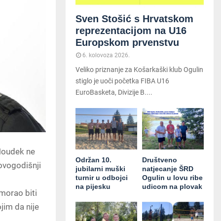
Sven Stošić s Hrvatskom
reprezentacijom na U16
Europskom prvenstvu
6. kolovoza 2026.
Veliko priznanje za Košarkaški klub Ogulin
stiglo je uoči početka FIBA U16
EuroBasketa, Divizije B....
 Houdek ne
Održan 10.
Društveno
 ovogodišnji
jubilarni muški
natjecanje ŠRD
turnir u odbojci
Ogulin u lovu ribe
na pijesku
udicom na plovak
morao biti
ojim da nije