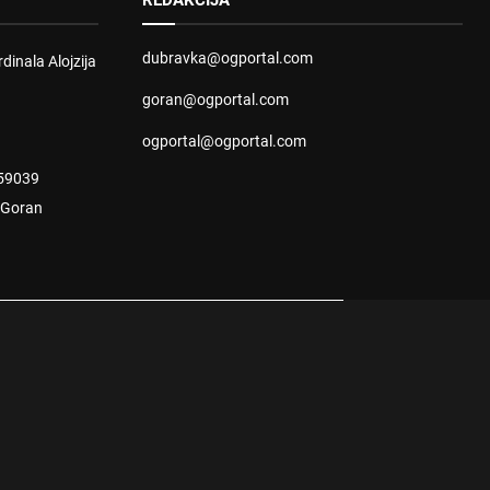
REDAKCIJA
dubravka@ogportal.com
dinala Alojzija
goran@ogportal.com
ogportal@ogportal.com
59039
: Goran