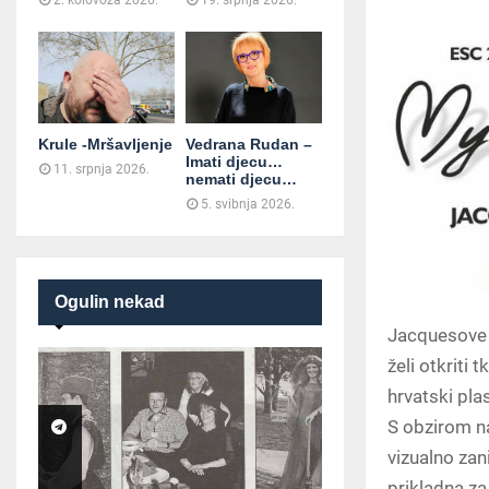
2. kolovoza 2026.
19. srpnja 2026.
Krule -Mršavljenje
Vedrana Rudan –
Imati djecu…
11. srpnja 2026.
nemati djecu…
5. svibnja 2026.
Ogulin nekad
Jacquesove 
želi otkriti 
hrvatski pl
S obzirom n
vizualno zani
prikladna za