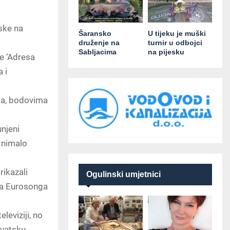
ske na
Šaransko
U tijeku je muški
druženje na
turnir u odbojci
Sabljacima
na pijesku
je ‘Adresa
 i
ga, bodovima
unjeni
 nimalo
rikazali
Ogulinski umjetnici
ma Eurosonga
eviziji, no
rvatsku