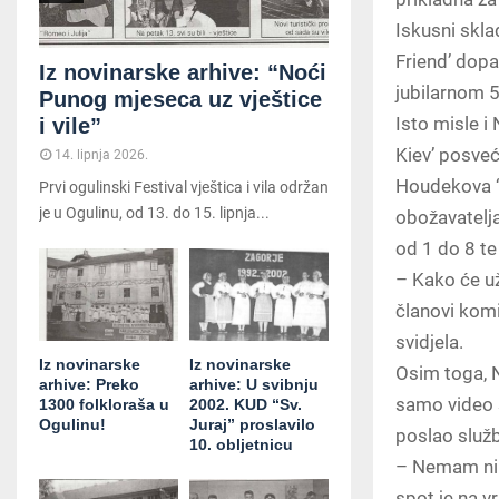
Iskusni skla
Friend’ dopa
Iz novinarske arhive: “Noći
jubilarnom 5
Punog mjeseca uz vještice
Isto misle i
i vile”
Kiev’ posveć
14. lipnja 2026.
Houdekova ‘M
Prvi ogulinski Festival vještica i vila održan
je u Ogulinu, od 13. do 15. lipnja...
obožavatelj
od 1 do 8 te
– Kako će už
članovi komi
svidjela.
Iz novinarske
Iz novinarske
Osim toga, N
arhive: Preko
arhive: U svibnju
samo video 
1300 folkloraša u
2002. KUD “Sv.
Ogulinu!
Juraj” proslavilo
poslao služb
10. obljetnicu
– Nemam nika
spot je na v