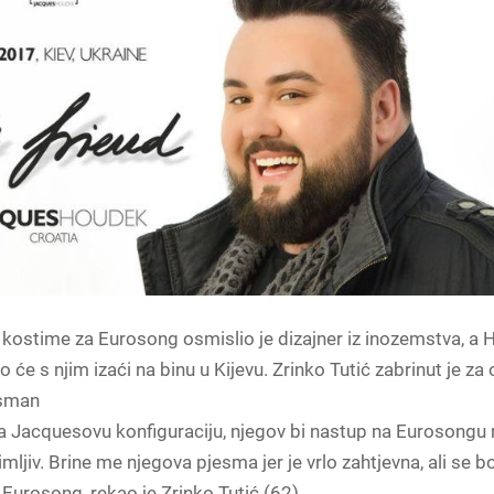
kostime za Eurosong osmislio je dizajner iz inozemstva, a
tko će s njim izaći na binu u Kijevu. Zrinko Tutić zabrinut je za
asman
a Jacquesovu konfiguraciju, njegov bi nastup na Eurosongu 
mljiv. Brine me njegova pjesma jer je vrlo zahtjevna, ali se b
 Eurosong, rekao je Zrinko Tutić (62).