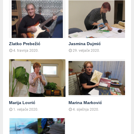
Zlatko Prebežić
Jasmina Dujmić
4. travnja 2020.
29. veljače 2020.
Marija Lovrić
Marina Marković
1. veljače 2020.
4. siječnja 2020.