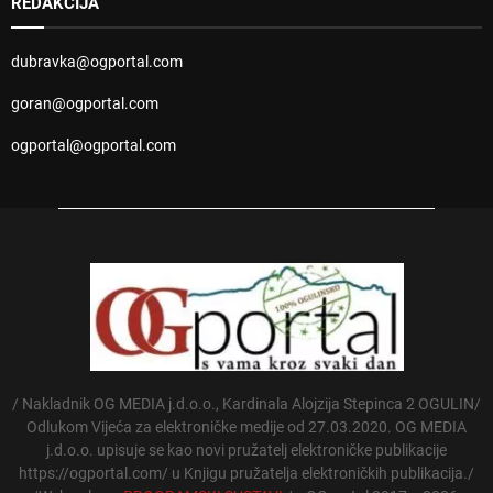
REDAKCIJA
dubravka@ogportal.com
goran@ogportal.com
ogportal@ogportal.com
/ Nakladnik OG MEDIA j.d.o.o., Kardinala Alojzija Stepinca 2 OGULIN/
Odlukom Vijeća za elektroničke medije od 27.03.2020. OG MEDIA
j.d.o.o. upisuje se kao novi pružatelj elektroničke publikacije
https://ogportal.com/ u Knjigu pružatelja elektroničkih publikacija./