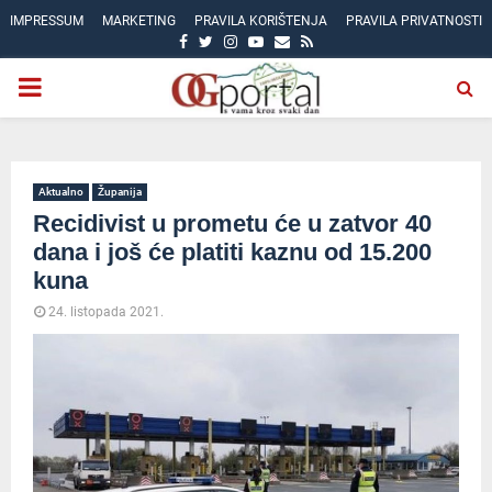
IMPRESSUM
MARKETING
PRAVILA KORIŠTENJA
PRAVILA PRIVATNOSTI
FACEBOOK
TWITTER
INSTAGRAM
YOUTUBE
EMAIL
RSS
PRIMARY
MENU
Aktualno
Županija
Recidivist u prometu će u zatvor 40
dana i još će platiti kaznu od 15.200
kuna
24. listopada 2021.