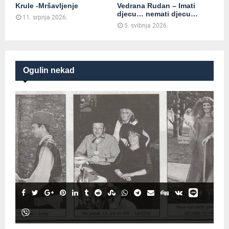
Krule -Mršavljenje
Vedrana Rudan – Imati
djecu… nemati djecu…
11. srpnja 2026.
5. svibnja 2026.
Ogulin nekad