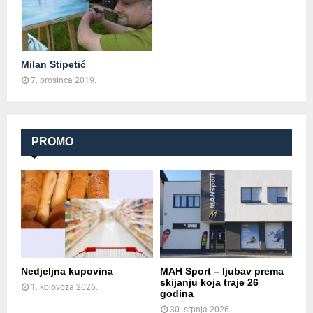
Milan Stipetić
7. prosinca 2019.
PROMO
Nedjeljna kupovina
MAH Sport – ljubav prema
skijanju koja traje 26
1. kolovoza 2026.
godina
30. srpnja 2026.