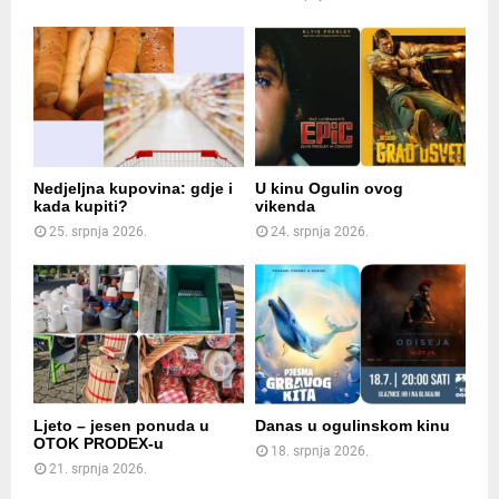
Nedjeljna kupovina: gdje i
U kinu Ogulin ovog
kada kupiti?
vikenda
25. srpnja 2026.
24. srpnja 2026.
Ljeto – jesen ponuda u
Danas u ogulinskom kinu
OTOK PRODEX-u
18. srpnja 2026.
21. srpnja 2026.