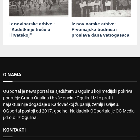
Iz novinarske arhive :
Iz novinarske arhive:
“Kadetkinje treće u
Prvomajska budnica i
Hrvatskoj”
proslava dana vatrogasaca
O NAMA
OGportal je news portal sa sjedištem u Ogulinu koji medijski pokriva
područje Grada Ogulina i bivše općine Ogulin. Uz to prati i
najaktualnije događaje u Karlovačkoj županiji, zemlji i svijetu.
OGportal postoji od 2017. godine Nakladnik OGportala je OG Media
j.d.o.o. iz Ogulina.
KONTAKTI