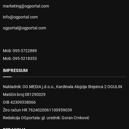
marketing@ogportal.com
info@ogportal.com
ogportal@ogportal.com
Mob: 095-3722889
Mob: 095-5218353
IMPRESSUM
Nakladnik: OG MEDIA j.d.o.o., Kardinala Alojzija Stepinca 2 OGULIN
Matični broj 081290029
OIB 42309338066
Žiro račun HR 7624020061100959039
Redakcija OGportala: gl. urednik: Goran Crnković