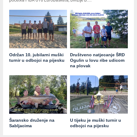
početka FIBA U16 EuroBasketa, Divizije B....
Održan 10. jubilarni muški
Društveno natjecanje ŠRD
turnir u odbojci na pijesku
Ogulin u lovu ribe udicom
na plovak
Šaransko druženje na
U tijeku je muški turnir u
Sabljacima
odbojci na pijesku