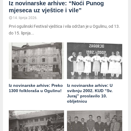
Iz novinarske arhive: “Noći Punog
mjeseca uz vještice i vile”
14. lipnja 2026.
Prvi ogulinski Festival vještica i vila održan je u Ogulinu, od 13.
do 15. lipnja...
Iz novinarske arhive: Preko
Iz novinarske arhive: U
1300 folkloraša u Ogulinu!
svibnju 2002. KUD “Sv.
Juraj” proslavilo 10.
obljetnicu