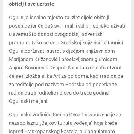
obitelj i sve uzraste
Ogulin je idealno mjesto za izlet cijele obitelji
posebice jer će baš svi, i mali i veliki, jednako uživati
u svemu što donosi ovogodišnji adventski
program. Tako će se u Gradskoj knjižnici i čitaonici
Ogulin održavati susret s dječjom književnicom
Marijanom Križanović i proslavljenom glumicom
Anjom Šovagović́ Despot. Na istom mjestu otvorit
će se i izložba slika Art za po doma, kao i radionica
za roditelje pod nazivom Podrška od početka te
radionica za roditelje i djecu do treće godine
Ogulinski maljani.
Ogulinska vodičica Sabina Gvozdić zadužena je za
nezaobilaznu „Bajkovitu rutu vođenja“ koja kreće
ispred Frankopanskog kaštela, a u popularnom