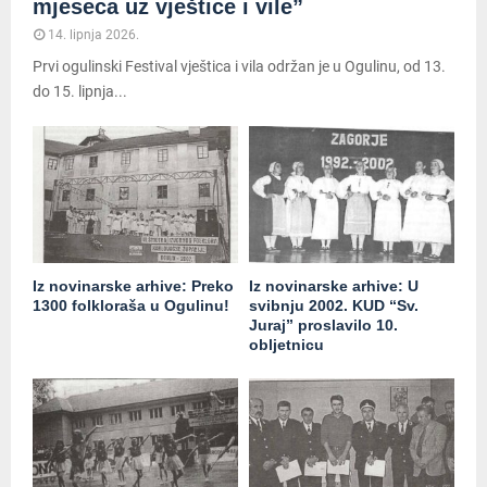
mjeseca uz vještice i vile”
14. lipnja 2026.
Prvi ogulinski Festival vještica i vila održan je u Ogulinu, od 13.
do 15. lipnja...
Iz novinarske arhive: Preko
Iz novinarske arhive: U
1300 folkloraša u Ogulinu!
svibnju 2002. KUD “Sv.
Juraj” proslavilo 10.
obljetnicu