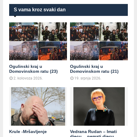
S vama kroz svaki dan
Ogulinski kraj u
Ogulinski kraj u
Domovinskom ratu (23)
Domovinskom ratu (21)
2. kolovoza 2026.
19. srpnja 2026.
Krule -Mršavljenje
Vedrana Rudan – Imati
djecu… nemati djecu…