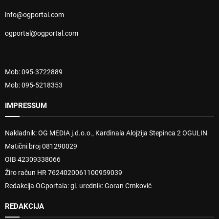
info@ogportal.com
ogportal@ogportal.com
Mob: 095-3722889
Mob: 095-5218353
IMPRESSUM
Nakladnik: OG MEDIA j.d.o.o., Kardinala Alojzija Stepinca 2 OGULIN
Matični broj 081290029
OIB 42309338066
Žiro račun HR 7624020061100959039
Redakcija OGportala: gl. urednik: Goran Crnković
REDAKCIJA