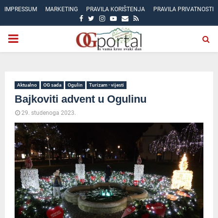
IMPRESSUM
MARKETING
PRAVILA KORIŠTENJA
PRAVILA PRIVATNOSTI
FACEBOOK
TWITTER
INSTAGRAM
YOUTUBE
EMAIL
RSS
PRIMARY
MENU
Aktualno
OG sada
Ogulin
Turizam - vijesti
Bajkoviti advent u Ogulinu
29. studenoga 2023.