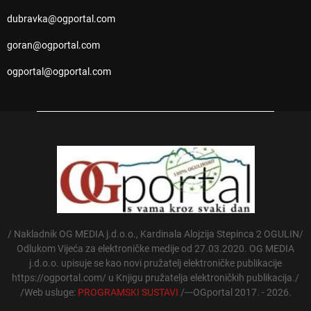
dubravka@ogportal.com
goran@ogportal.com
ogportal@ogportal.com
/ Nakladnik OG MEDIA j.d.o.o., Kardinala Alojzija Stepinca 2 OGULIN/
Odlukom Vijeća za elektroničke medije od 27.03.2020. OG MEDIA
j.d.o.o. upisuje se kao novi pružatelj elektroničke publikacije
https://ogportal.com/ u Knjigu pružatelja elektroničkih publikacija./
/Web usluge:
PROGRAMSKI SUSTAVI
/---OGportal 2017. - 2026.