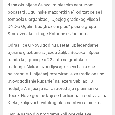
dana okupljene će svojim plesnim nastupom
počastiti „Ogulinske mažoretkinje“, održat će se i
tombola u organizaciji Dječjeg gradskog vijeća i
DND-a Ogulin, kao „Božićni ples“ plesne grupe
Stars, ženske udruge Katarine iz Josipdola.
Odrasli će u Novu godinu ušetati uz legendarne
pjesme glazbene zvijezde Željka Bebeka i Speen
banda koji počinje u 22 sata na gradskom
parkingu. Nakon uzbudljivog koncerta, za one
najhrabrije 1. siječanj rezerviran je za tradicionalno
„Novogodišnje kupanje“ na jezeru Sabljaci. U
nedjelju 7. siječnja na rasporedu je i planinarski
doček Nove godine koji se tradicionalno održava na
Kleku, kolijevci hrvatskog planinarstva i alpinizma.
Ovo je samo dio programa koji očekuje sve