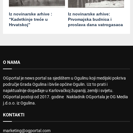
Iz novinarske arhive :
Iz novinarske arhive:
“Kadetkinje treće u
Prvomajska budnica i
Hrvatskoj”
proslava dana vatrogasaca
O NAMA
OGportal je news portal sa sjedištem u Ogulinu koji medijski pokriva
područje Grada Ogulina i bivše općine Ogulin. Uz to prati i
najaktualnije događaje u Karlovačkoj županiji, zemlji i svijetu.
OGportal postoji od 2017. godine Nakladnik OGportala je OG Media
j.d.o.o. iz Ogulina.
KONTAKTI
marketing@ogportal.com