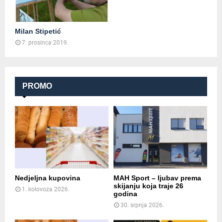
Milan Stipetić
7. prosinca 2019.
PROMO
Nedjeljna kupovina
MAH Sport – ljubav prema
skijanju koja traje 26
1. kolovoza 2026.
godina
30. srpnja 2026.