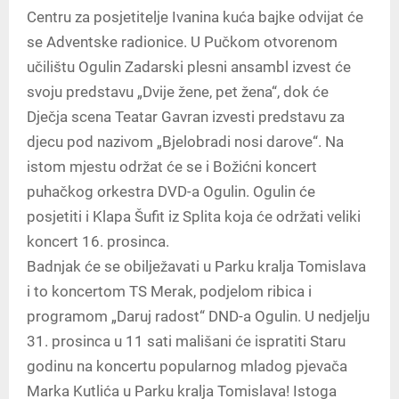
Centru za posjetitelje Ivanina kuća bajke odvijat će
se Adventske radionice. U Pučkom otvorenom
učilištu Ogulin Zadarski plesni ansambl izvest će
svoju predstavu „Dvije žene, pet žena“, dok će
Dječja scena Teatar Gavran izvesti predstavu za
djecu pod nazivom „Bjelobradi nosi darove“. Na
istom mjestu održat će se i Božićni koncert
puhačkog orkestra DVD-a Ogulin. Ogulin će
posjetiti i Klapa Šufit iz Splita koja će održati veliki
koncert 16. prosinca.
Badnjak će se obilježavati u Parku kralja Tomislava
i to koncertom TS Merak, podjelom ribica i
programom „Daruj radost“ DND-a Ogulin. U nedjelju
31. prosinca u 11 sati mališani će ispratiti Staru
godinu na koncertu popularnog mladog pjevača
Marka Kutlića u Parku kralja Tomislava! Istoga