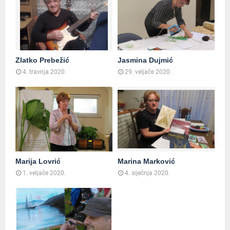
Zlatko Prebežić
Jasmina Dujmić
4. travnja 2020.
29. veljače 2020.
Marija Lovrić
Marina Marković
1. veljače 2020.
4. siječnja 2020.