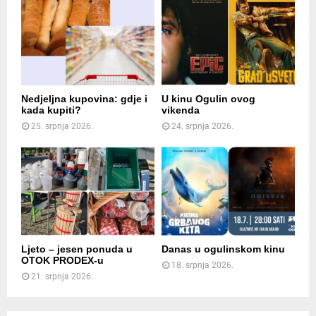
Nedjeljna kupovina: gdje i
U kinu Ogulin ovog
kada kupiti?
vikenda
25. srpnja 2026.
24. srpnja 2026.
Ljeto – jesen ponuda u
Danas u ogulinskom kinu
OTOK PRODEX-u
18. srpnja 2026.
21. srpnja 2026.