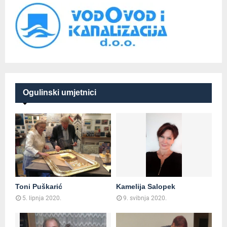
Ogulinski umjetnici
Toni Puškarić
Kamelija Salopek
5. lipnja 2020.
9. svibnja 2020.