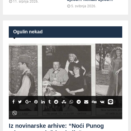
11. srpnja 2026.
5. svibnja 2026.
Ogulin nekad
Iz novinarske arhive: “Noći Punog