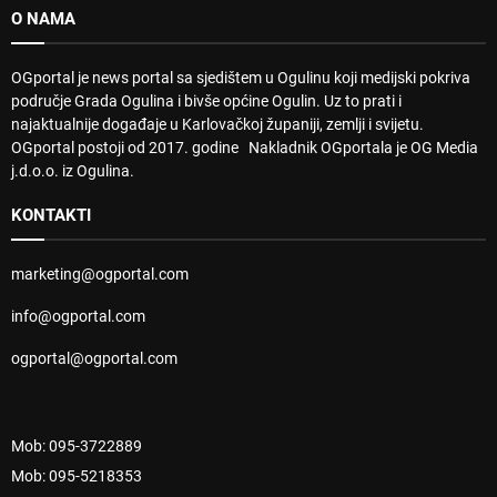
O NAMA
OGportal je news portal sa sjedištem u Ogulinu koji medijski pokriva
područje Grada Ogulina i bivše općine Ogulin. Uz to prati i
najaktualnije događaje u Karlovačkoj županiji, zemlji i svijetu.
OGportal postoji od 2017. godine Nakladnik OGportala je OG Media
j.d.o.o. iz Ogulina.
KONTAKTI
marketing@ogportal.com
info@ogportal.com
ogportal@ogportal.com
Mob: 095-3722889
Mob: 095-5218353