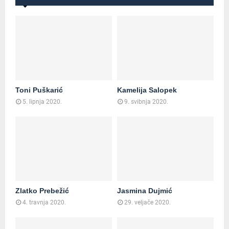
Toni Puškarić
Kamelija Salopek
5. lipnja 2020.
9. svibnja 2020.
Zlatko Prebežić
Jasmina Dujmić
4. travnja 2020.
29. veljače 2020.