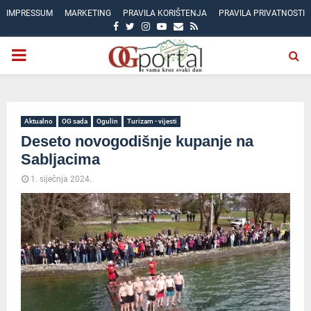
IMPRESSUM
MARKETING
PRAVILA KORIŠTENJA
PRAVILA PRIVATNOSTI
FACEBOOK
TWITTER
INSTAGRAM
YOUTUBE
EMAIL
RSS
PRIMARY
MENU
Aktualno
OG sada
Ogulin
Turizam - vijesti
Deseto novogodišnje kupanje na
Sabljacima
1. siječnja 2024.