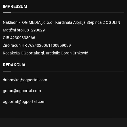
IMPRESSUM
Nakladnik: OG MEDIA j.d.o.o., Kardinala Alojzija Stepinca 2 OGULIN
Matični broj 081290029
OIB 42309338066
Žiro račun HR 7624020061100959039
Redakcija OGportala: gl. urednik: Goran Crnković
REDAKCIJA
dubravka@ogportal.com
goran@ogportal.com
ogportal@ogportal.com