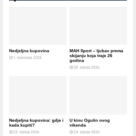
Nedjeljna kupovina
MAH Sport – ljubav prema
skijanju koja traje 26
1. kolovoza 2026.
godina
30. srpnja 2026.
Nedjeljna kupovina: gdje i
U kinu Ogulin ovog
kada kupiti?
vikenda
25. srpnja 2026.
24. srpnja 2026.