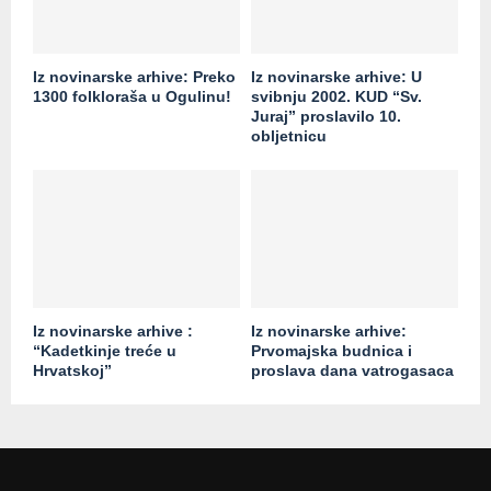
Iz novinarske arhive: Preko
Iz novinarske arhive: U
1300 folkloraša u Ogulinu!
svibnju 2002. KUD “Sv.
Juraj” proslavilo 10.
obljetnicu
Iz novinarske arhive :
Iz novinarske arhive:
“Kadetkinje treće u
Prvomajska budnica i
Hrvatskoj”
proslava dana vatrogasaca