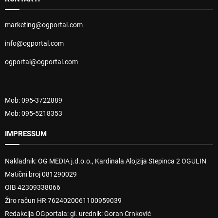
marketing@ogportal.com
info@ogportal.com
ogportal@ogportal.com
Mob: 095-3722889
Mob: 095-5218353
IMPRESSUM
Nakladnik: OG MEDIA j.d.o.o., Kardinala Alojzija Stepinca 2 OGULIN
Matični broj 081290029
OIB 42309338066
Žiro račun HR 7624020061100959039
Redakcija OGportala: gl. urednik: Goran Crnković