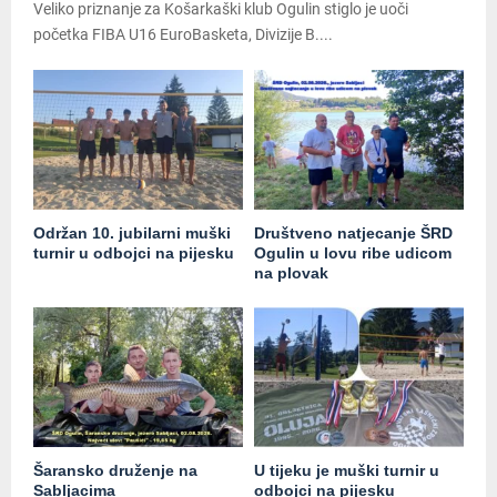
Veliko priznanje za Košarkaški klub Ogulin stiglo je uoči
početka FIBA U16 EuroBasketa, Divizije B....
Održan 10. jubilarni muški
Društveno natjecanje ŠRD
turnir u odbojci na pijesku
Ogulin u lovu ribe udicom
na plovak
Šaransko druženje na
U tijeku je muški turnir u
Sabljacima
odbojci na pijesku