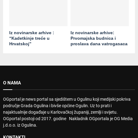
Iz novinarske arhive :
Iz novinarske arhive:
“Kadetkinje treće u
Prvomajska budnica i
Hrvatskoj”
proslava dana vatrogasaca
O NAMA
OGportal je news portal sa sjedištem u Ogulinu koji medijski pokriva
područje Grada Ogulina i bivše općine Ogulin. Uz to prati i
najaktualnije događaje u Karlovačkoj županiji, zemlji i svijetu.
OGportal postoji od 2017. godine Nakladnik OGportala je OG Media
j.d.o.o. iz Ogulina.
KONTAKTI