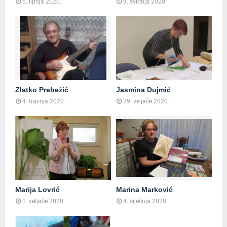
5. lipnja 2020.
9. svibnja 2020.
Zlatko Prebežić
Jasmina Dujmić
4. travnja 2020.
29. veljače 2020.
Marija Lovrić
Marina Marković
1. veljače 2020.
4. siječnja 2020.