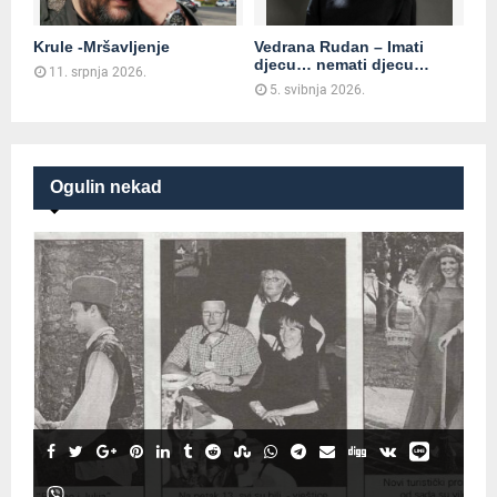
Krule -Mršavljenje
Vedrana Rudan – Imati
djecu… nemati djecu…
11. srpnja 2026.
5. svibnja 2026.
Ogulin nekad