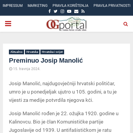
IMPRESSUM
MARKETING
PRAVILA KORIŠTENJA
PRAVILA PRIVATNOSTI
FACEBOOK
TWITTER
INSTAGRAM
YOUTUBE
EMAIL
RSS
PRIMARY
MENU
Aktualno
Hrvatska
Hrvatska i svijet
Preminuo Josip Manolić
15. travnja 2024.
Josip Manolić, najdugovječniji hrvatski političar,
umro je u ponedjeljak ujutro u 105. godini, a tu je
vijesti za medije potvrdila njegova kći.
Josip Manolić rođen je 22. ožujka 1920. godine u
Kalinovcu. Bio je član Komunističke partije
Jugoslavije od 1939. U antifašističkom je ratu