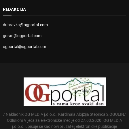
REDAKCIJA
dubravka@ogportal.com
goran@ogportal.com
ogportal@ogportal.com
/ Nakladnik OG MEDIA j.d.o.o., Kardinala Alojzija Stepinca 2 OGULIN/
Odlukom Vijeća za elektroničke medije od 27.03.2020. OG MEDIA
j.d.o.o. upisuje se kao novi pružatelj elektroničke publikacije