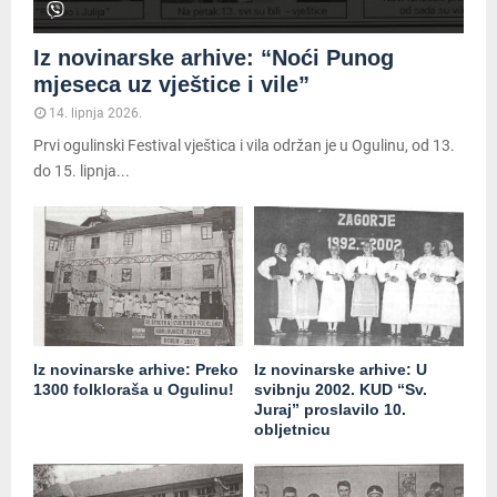
Iz novinarske arhive: “Noći Punog
mjeseca uz vještice i vile”
14. lipnja 2026.
Prvi ogulinski Festival vještica i vila održan je u Ogulinu, od 13.
do 15. lipnja...
Iz novinarske arhive: Preko
Iz novinarske arhive: U
1300 folkloraša u Ogulinu!
svibnju 2002. KUD “Sv.
Juraj” proslavilo 10.
obljetnicu