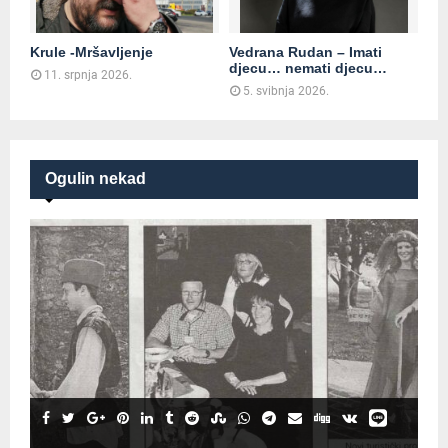
Krule -Mršavljenje
Vedrana Rudan – Imati
djecu… nemati djecu…
11. srpnja 2026.
5. svibnja 2026.
Ogulin nekad