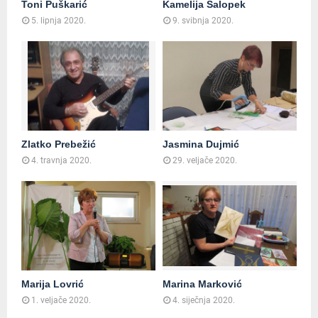
Toni Puškarić
Kamelija Salopek
5. lipnja 2020.
9. svibnja 2020.
Zlatko Prebežić
Jasmina Dujmić
4. travnja 2020.
29. veljače 2020.
Marija Lovrić
Marina Marković
1. veljače 2020.
4. siječnja 2020.