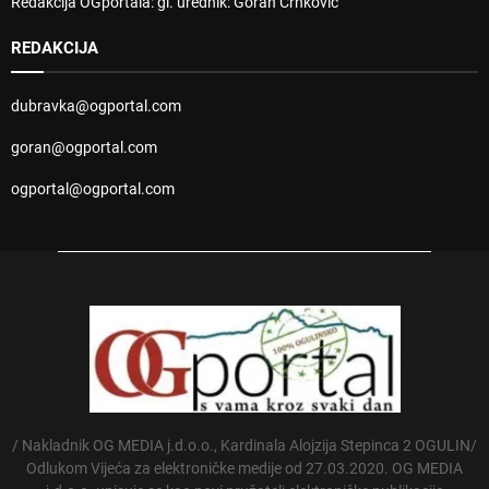
Redakcija OGportala: gl. urednik: Goran Crnković
REDAKCIJA
dubravka@ogportal.com
goran@ogportal.com
ogportal@ogportal.com
/ Nakladnik OG MEDIA j.d.o.o., Kardinala Alojzija Stepinca 2 OGULIN/
Odlukom Vijeća za elektroničke medije od 27.03.2020. OG MEDIA