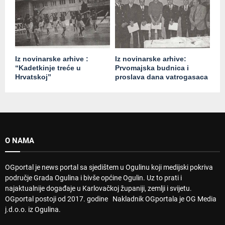
Iz novinarske arhive :
Iz novinarske arhive:
“Kadetkinje treće u
Prvomajska budnica i
Hrvatskoj”
proslava dana vatrogasaca
O NAMA
OGportal je news portal sa sjedištem u Ogulinu koji medijski pokriva
područje Grada Ogulina i bivše općine Ogulin. Uz to prati i
najaktualnije događaje u Karlovačkoj županiji, zemlji i svijetu.
OGportal postoji od 2017. godine Nakladnik OGportala je OG Media
j.d.o.o. iz Ogulina.