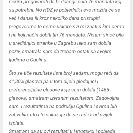
nekim pregovarati da bi dosegli onih 76 mandata koji
su potrebni. No HDZ je pobjednik i evo možda će se
već i danas ili kroz nekoliko dana pristupiti
pregovorima te ćemo uskoro svi mi znati s kim ćemo
i na koji način dobiti tih 76 mandata. Nisam sinoć bila
u središnjici stranke u Zagrebu iako sam dobila
poziv, smatrala sam da trebam ostati sa svojim
ljudima u Ogulinu
.
Što se tiče rezultata liste broj sedam, mogu reći da
41,30% glasova pa u tom dijelu gledajući i
preferencijalne glasove koje sam dobila (1465
glasova) smatram izvrsnim rezultatom. Zadovoljna
sam i rezultatima na području Ogulina i svima bih
zahvalila, eto i to pokazuje da se rad i trud uvijek
isplate.
Smatram da su ovi rezultati u Hrvatskoj i pobjeda