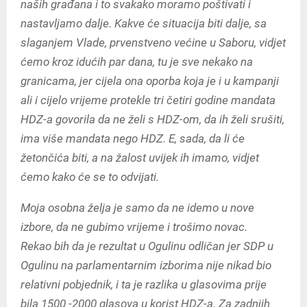
naših građana i to svakako moramo poštivati i
nastavljamo dalje. Kakve će situacija biti dalje, sa
slaganjem Vlade, prvenstveno većine u Saboru, vidjet
ćemo kroz idućih par dana, tu je sve nekako na
granicama, jer cijela ona oporba koja je i u kampanji
ali i cijelo vrijeme protekle tri četiri godine mandata
HDZ-a govorila da ne želi s HDZ-om, da ih želi srušiti,
ima više mandata nego HDZ. E, sada, da li će
žetončića biti, a na žalost uvijek ih imamo, vidjet
ćemo kako će se to odvijati.
Moja osobna želja je samo da ne idemo u nove
izbore, da ne gubimo vrijeme i trošimo novac.
Rekao bih da je rezultat u Ogulinu odličan jer SDP u
Ogulinu na parlamentarnim izborima nije nikad bio
relativni pobjednik, i ta je razlika u glasovima prije
bila 1500 -2000 glasova u korist HDZ-a. Za zadnjih