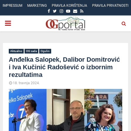
IMPRESSUM
MARKETING
PRAVILA KORIŠTENJA
PRAVILA PRIVATNOSTI
FACEBOOK
TWITTER
INSTAGRAM
YOUTUBE
EMAIL
RSS
PRIMARY
MENU
Aktualno
OG sada
Ogulin
Anđelka Salopek, Dalibor Domitrović
i Iva Kučinić Radošević o izbornim
rezultatima
18. travnja 2024.