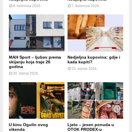
8. kolovoza 2026.
1. kolovoza 2026.
MAH Sport – ljubav prema
Nedjeljna kupovina: gdje i
skijanju koja traje 26
kada kupiti?
godina
25. srpnja 2026.
30. srpnja 2026.
U kinu Ogulin ovog
Ljeto – jesen ponuda u
vikenda
OTOK PRODEX-u