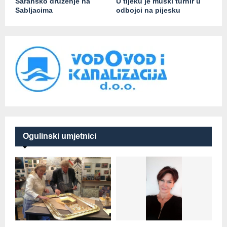
Šaransko druženje na
U tijeku je muški turnir u
Sabljacima
odbojci na pijesku
Ogulinski umjetnici