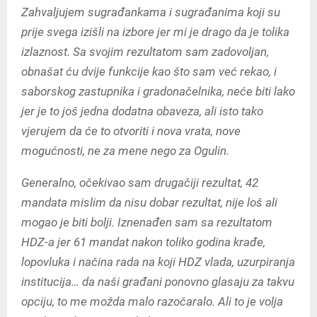
Zahvaljujem sugrađankama i sugrađanima koji su
prije svega izišli na izbore jer mi je drago da je tolika
izlaznost. Sa svojim rezultatom sam zadovoljan,
obnašat ću dvije funkcije kao što sam već rekao, i
saborskog zastupnika i gradonačelnika, neće biti lako
jer je to još jedna dodatna obaveza, ali isto tako
vjerujem da će to otvoriti i nova vrata, nove
mogućnosti, ne za mene nego za Ogulin.
Generalno, očekivao sam drugačiji rezultat, 42
mandata mislim da nisu dobar rezultat, nije loš ali
mogao je biti bolji. Iznenađen sam sa rezultatom
HDZ-a jer 61 mandat nakon toliko godina krađe,
lopovluka i načina rada na koji HDZ vlada, uzurpiranja
institucija… da naši građani ponovno glasaju za takvu
opciju, to me možda malo razočaralo. Ali to je volja