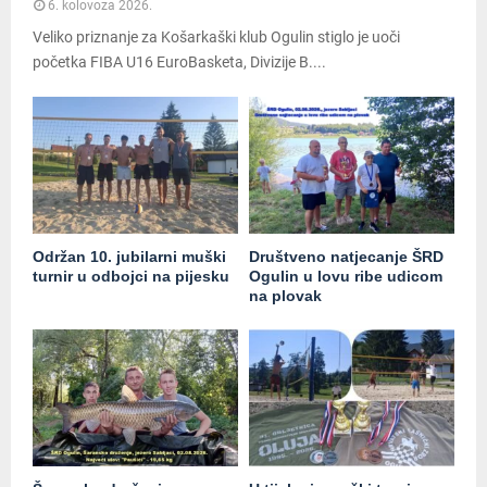
6. kolovoza 2026.
Veliko priznanje za Košarkaški klub Ogulin stiglo je uoči
početka FIBA U16 EuroBasketa, Divizije B....
Održan 10. jubilarni muški
Društveno natjecanje ŠRD
turnir u odbojci na pijesku
Ogulin u lovu ribe udicom
na plovak