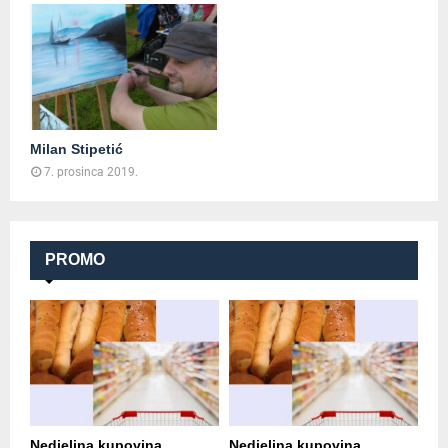
Milan Stipetić
7. prosinca 2019.
PROMO
Nedjeljna kupovina
Nedjeljna kupovina