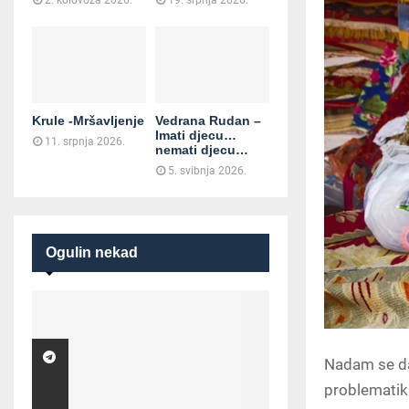
2. kolovoza 2026.
19. srpnja 2026.
Krule -Mršavljenje
Vedrana Rudan –
Imati djecu…
11. srpnja 2026.
nemati djecu…
5. svibnja 2026.
Ogulin nekad
Nadam se da 
problematiku