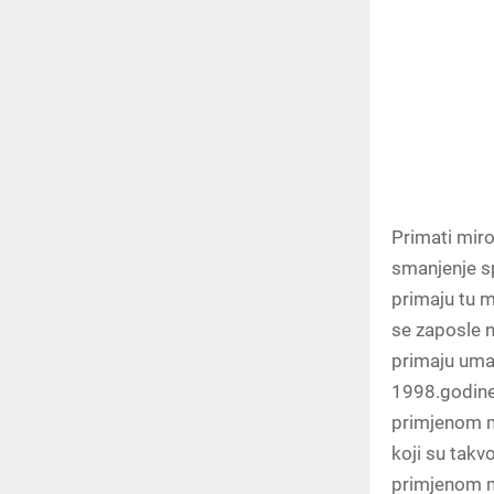
Primati miro
smanjenje sp
primaju tu 
se zaposle 
primaju uman
1998.godine
primjenom m
koji su takv
primjenom m