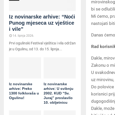
mirovinskog 
bi se odlučil
Mi ćemo, pr
Iz novinarske arhive: “Noći
Punog mjeseca uz vještice
nastojati bit
i vile”
Danas ćemo s
14. lipnja 2026.
Prvi ogulinski Festival vještica i vila održan
Rad korisni
je u Ogulinu, od 13. do 15. lipnja...
Dakle, miro
Zakonu o mi
U svakodnevn
uz mirovinu,
Iz novinarske
Iz novinarske
Do polovice 
arhive: Preko
arhive: U svibnju
1300 folkloraša u
2002. KUD “Sv.
korisnici pr
Ogulinu!
Juraj” proslavilo
dugogodišnje
10. obljetnicu
Dakle, može 