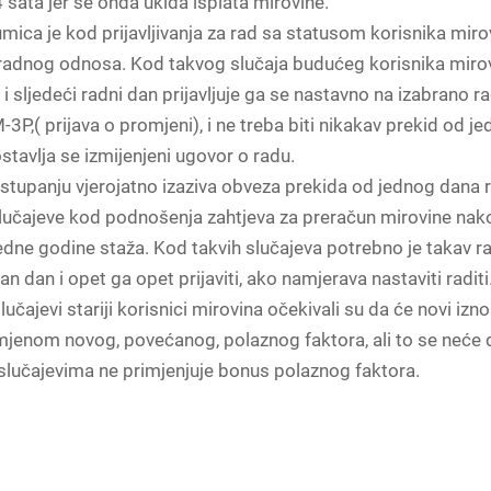
4 sata jer se onda ukida isplata mirovine.
ica je kod prijavljivanja za rad sa statusom korisnika miro
 radnog odnosa. Kod takvog slučaja budućeg korisnika miro
e i sljedeći radni dan prijavljuje ga se nastavno na izabrano 
3P,( prijava o promjeni), i ne treba biti nikakav prekid od jed
stavlja se izmijenjeni ugovor o radu.
stupanju vjerojatno izaziva obveza prekida od jednog dana
lučajeve kod podnošenja zahtjeva za preračun mirovine nak
dne godine staža. Kod takvih slučajeva potrebno je takav r
dan dan i opet ga opet prijaviti, ako namjerava nastaviti radit
lučajevi stariji korisnici mirovina očekivali su da će novi izn
imjenom novog, povećanog, polaznog faktora, ali to se neće d
slučajevima ne primjenjuje bonus polaznog faktora.