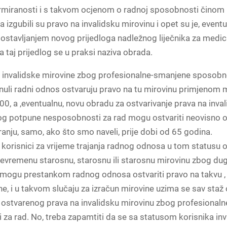
rmiranosti i s takvom ocjenom o radnoj sposobnosti činom
a izgubili su pravo na invalidsku mirovinu i opet su je, event
postavljanjem novog prijedloga nadležnog liječnika za medi
 a taj prijedlog se u praksi naziva obrada.
i invalidske mirovine zbog profesionalne-smanjene sposobn
inuli radni odnos ostvaruju pravo na tu mirovinu primjenom
00, a ,eventualnu, novu obradu za ostvarivanje prava na inva
og potpune nesposobnosti za rad mogu ostvariti neovisno 
ranju, samo, ako što smo naveli, prije dobi od 65 godina.
 korisnici za vrijeme trajanja radnog odnosa u tom statusu os
ijevremenu starosnu, starosnu ili starosnu mirovinu zbog d
mogu prestankom radnog odnosa ostvariti pravo na takvu , p
ne, i u takvom slučaju za izračun mirovine uzima se sav staž 
 ostvarenog prava na invalidsku mirovinu zbog profesional
za rad. No, treba zapamtiti da se sa statusom korisnika inv