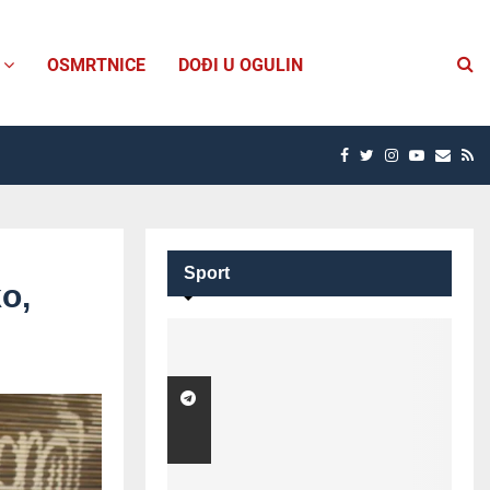
OSMRTNICE
DOĐI U OGULIN
FACEBOOK
TWITTER
INSTAGRAM
YOUTUBE
EMAI
R
Sport
o,