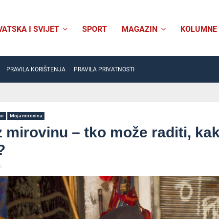
VATSKA I SVIJET
SPORT
MAGAZIN
KOLUMNE
PRAVILA KORIŠTENJA
PRAVILA PRIVATNOSTI
ne
Moja mirovina
 mirovinu – tko može raditi, kak
?
.