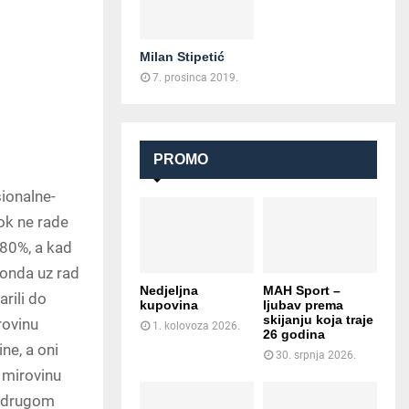
Milan Stipetić
7. prosinca 2019.
PROMO
sionalne-
ok ne rade
 80%, a kad
 onda uz rad
Nedjeljna
MAH Sport –
rili do
kupovina
ljubav prema
skijanju koja traje
rovinu
1. kolovoza 2026.
26 godina
ne, a oni
30. srpnja 2026.
u mirovinu
u drugom