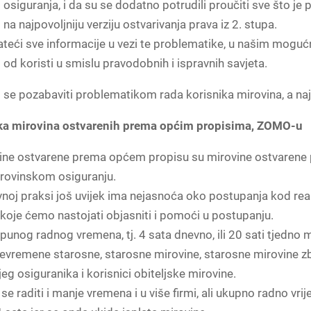
osiguranja, i da su se dodatno potrudili proučiti sve što je
i na najpovoljniju verziju ostvarivanja prava iz 2. stupa.
ateći sve informacije u vezi te problematike, u našim mogu
i od koristi u smislu pravodobnih i ispravnih savjeta.
e pozabaviti problematikom rada korisnika mirovina, a najp
ka mirovina ostvarenih prema općim propisima, ZOMO-u
vine ostvarene prema općem propisu su mirovine ostvarene
rovinskom osiguranju.
oj praksi još uvijek ima nejasnoća oko postupanja kod real
 koje ćemo nastojati objasniti i pomoći u postupanju.
punog radnog vremena, tj. 4 sata dnevno, ili 20 sati tjedno 
ijevremene starosne, starosne mirovine, starosne mirovine 
g osiguranika i korisnici obiteljske mirovine.
se raditi i manje vremena i u više firmi, ali ukupno radno vri