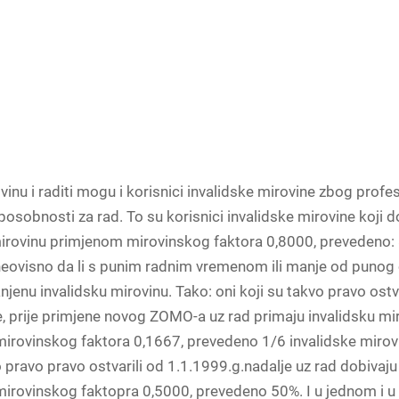
vinu i raditi mogu i korisnici invalidske mirovine zbog profe
osobnosti za rad. To su korisnici invalidske mirovine koji d
mirovinu primjenom mirovinskog faktora 0,8000, prevedeno:
neovisno da li s punim radnim vremenom ili manje od punog
jenu invalidsku mirovinu. Tako: oni koji su takvo pravo ostva
, prije primjene novog ZOMO-a uz rad primaju invalidsku mi
irovinskog faktora 0,1667, prevedeno 1/6 invalidske mirovi
o pravo pravo ostvarili od 1.1.1999.g.nadalje uz rad dobivaj
irovinskog faktopra 0,5000, prevedeno 50%. I u jednom i 