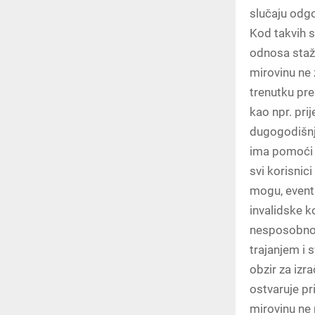
slučaju odgo
Kod takvih s
odnosa staž 
mirovinu ne 
trenutku pre
kao npr. pri
dugogodišnje
ima pomoći i
svi korisnic
mogu, event
invalidske k
nesposobnost
trajanjem i 
obzir za izr
ostvaruje p
mirovinu ne 