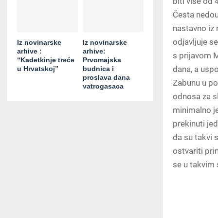
biti više od 
Česta nedoum
nastavno iz
odjavljuje s
Iz novinarske
Iz novinarske
arhive :
arhive:
s prijavom M-
“Kadetkinje treće
Prvomajska
dana, a uspo
u Hrvatskoj”
budnica i
proslava dana
Zabunu u po
vatrogasaca
odnosa za s
minimalno je
prekinuti je
da su takvi s
ostvariti pr
se u takvim 