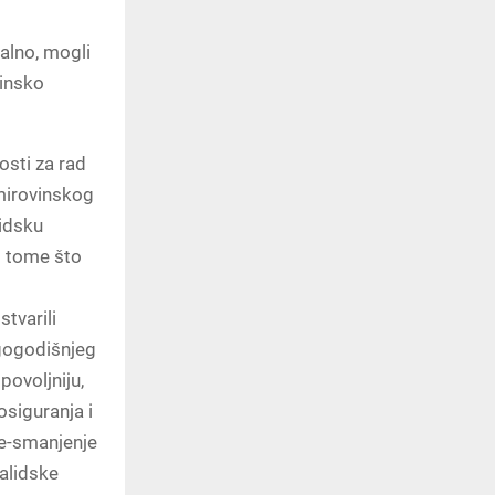
ualno, mogli
cinsko
osti za rad
 mirovinskog
lidsku
o tome što
tvarili
ugogodišnjeg
ovoljniju,
osiguranja i
ne-smanjenje
alidske