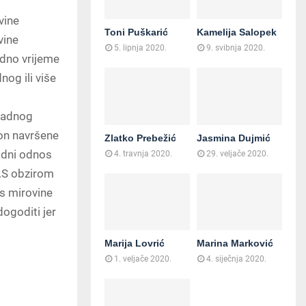
vine
Toni Puškarić
Kamelija Salopek
vine
5. lipnja 2020.
9. svibnja 2020.
radno vrijeme
nog ili više
 radnog
on navršene
Zlatko Prebežić
Jasmina Dujmić
adni odnos
4. travnja 2020.
29. veljače 2020.
i.S obzirom
os mirovine
ogoditi jer
Marija Lovrić
Marina Marković
1. veljače 2020.
4. siječnja 2020.