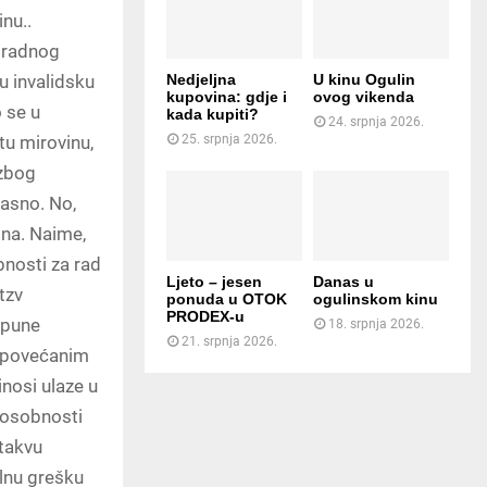
nu..
a radnog
Nedjeljna
U kinu Ogulin
u invalidsku
kupovina: gdje i
ovog vikenda
o se u
kada kupiti?
24. srpnja 2026.
25. srpnja 2026.
tu mirovinu,
 zbog
jasno. No,
ina. Naime,
bnosti za rad
Ljeto – jesen
Danas u
tzv
ponuda u OTOK
ogulinskom kinu
PRODEX-u
tpune
18. srpnja 2026.
21. srpnja 2026.
s povećanim
inosi ulaze u
posobnosti
takvu
alnu grešku