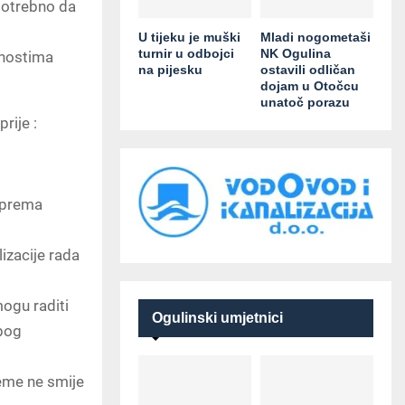
 potrebno da
U tijeku je muški
Mladi nogometaši
turnir u odbojci
NK Ogulina
ćnostima
na pijesku
ostavili odličan
dojam u Otočcu
unatoč porazu
rije :
 prema
izacije rada
mogu raditi
Ogulinski umjetnici
zbog
jeme ne smije