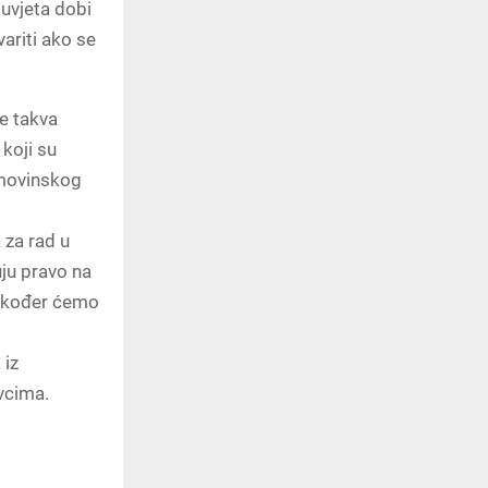
uvjeta dobi
ariti ako se
e takva
 koji su
omovinskog
 za rad u
ju pravo na
također ćemo
 iz
vcima.