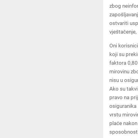
zbog neinfo
zapošljavanj
ostvariti us
vještačenje,
Oni korisnic
koji su prek
faktora 0,80
mirovinu zb
nisu u osigu
Ako su takvi
pravo na pr
osiguranika 
vrstu mirovi
plaće nakon
sposobnosti 