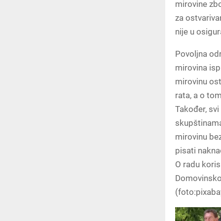
mirovine zb
za ostvariva
nije u osigur
Povoljna odr
mirovina isp
mirovinu os
rata, a o t
Također, svi
skupštinama
mirovinu bez
pisati nakna
O radu koris
Domovinskog
(foto:pixab