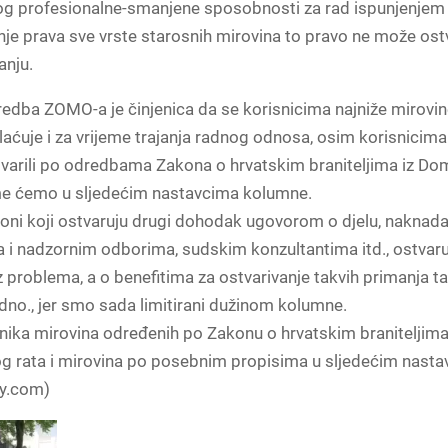
og profesionalne-smanjene sposobnosti za rad ispunjenjem 
nje prava sve vrste starosnih mirovina to pravo ne može ostv
anju.
edba ZOMO-a je činjenica da se korisnicima najniže mirovin
laćuje i za vrijeme trajanja radnog odnosa, osim korisnicima
tvarili po odredbama Zakona o hrvatskim braniteljima iz D
ome ćemo u sljedećim nastavcima kolumne.
 oni koji ostvaruju drugi dohodak ugovorom o djelu, naknada
 i nadzornim odborima, sudskim konzultantima itd., ostvaru
 problema, a o benefitima za ostvarivanje takvih primanja 
dno., jer smo sada limitirani dužinom kolumne.
nika mirovina određenih po Zakonu o hrvatskim braniteljima
 rata i mirovina po posebnim propisima u sljedećim nasta
ay.com)