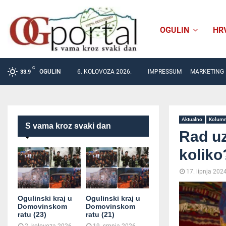
OGULIN
HR
C
OGULIN
6. KOLOVOZA 2026.
IMPRESSUM
MARKETING
33.9
Aktualno
Kolum
S vama kroz svaki dan
Rad uz
koliko
17. lipnja 2024
Ogulinski kraj u
Ogulinski kraj u
Domovinskom
Domovinskom
ratu (23)
ratu (21)