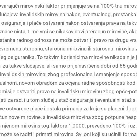
varajući mirovinski faktor primjenjuje se na 100%-tnu mirovi
lučajeva invalidskih mirovina nakon, eventualnog, prestank
osiguranja i plaće ostvareni nakon ostvarenja prava na takv
znače ništa, tj. ne vrši se nikakav novi preračun mirovine, ak
stanka radnog odnosa ne može ostvariti pravo na drugu vrs
jevremenu starosnu, starosnu mirovinu ili starosnu mirovinu
g osiguranika. To takvim korisnicima mirovine nikada nije 
 za takve slučajeve, ali samo prije navršene dobi od 65 god
i invalidskih mirovina: zbog profesionalne i smanjenje sposo
ualnom, novom obradom za ocjenu radne sposobnosti kod 
omisije ostvariti pravo na invalidsku mirovinu zbog opće-po
i za rad, i u tom slučaju staž osiguranja i eventualni staž 
sve ostvarene plaće i ostala primanja za koja su plaćeni dopr
ačun nove mirovine, a invalidska mirovina zbog potpune nes
rimjenom mirovinskog faktora 1,0000, prevedeno:100%, i uz 
može se raditi i primati mirovina. Svi oni koji su učinili form