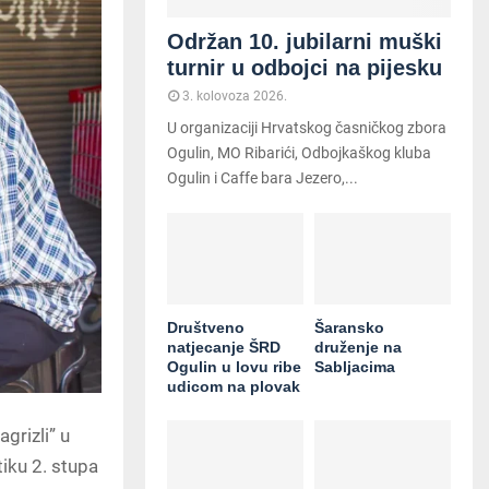
Održan 10. jubilarni muški
turnir u odbojci na pijesku
3. kolovoza 2026.
U organizaciji Hrvatskog časničkog zbora
Ogulin, MO Ribarići, Odbojkaškog kluba
Ogulin i Caffe bara Jezero,...
Društveno
Šaransko
natjecanje ŠRD
druženje na
Ogulin u lovu ribe
Sabljacima
udicom na plovak
grizli” u
iku 2. stupa