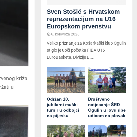
Sven Stošić s Hrvatskom
reprezentacijom na U16
Europskom prvenstvu
6. kolovoza 2026.
Veliko priznanje za Košarkaški klub Ogulin
stiglo je uoči početka FIBA U16
EuroBasketa, Divizije B....
rvenog križa
ržati u
Održan 10.
Društveno
jubilarni muški
natjecanje ŠRD
turnir u odbojci
Ogulin u lovu ribe
na pijesku
udicom na plovak