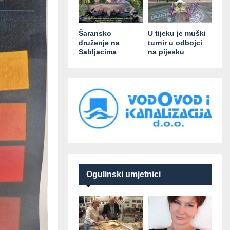
Šaransko
U tijeku je muški
druženje na
turnir u odbojci
Sabljacima
na pijesku
Ogulinski umjetnici