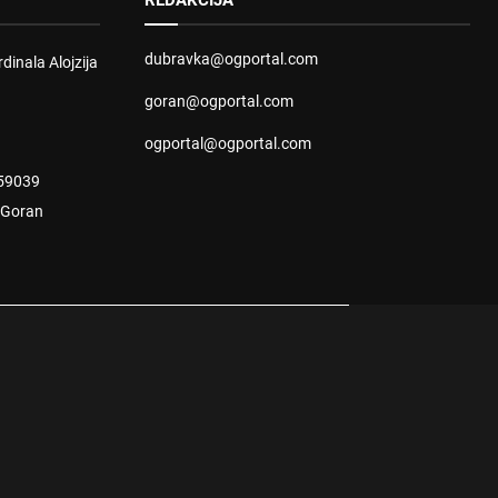
REDAKCIJA
dubravka@ogportal.com
dinala Alojzija
goran@ogportal.com
ogportal@ogportal.com
59039
: Goran