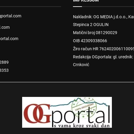
IMPRESSUM
portal.com
Nakladnik: OG MEDIA j.d.o.o., Kar
Stepinca 2 OGULIN
l.com
Matični broj 081290029
ortal.com
OIB 42309338066
Žiro račun HR 76240200611009
Redakcija OGportala: gl. urednik
2889
Crnković
8353