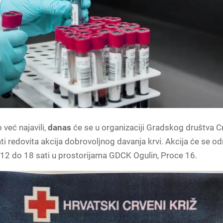
već najavili,
danas
će se u organizaciji Gradskog društva C
ti redovita akcija dobrovoljnog davanja krvi. Akcija će se od
12 do 18 sati u prostorijama GDCK Ogulin, Proce 16.