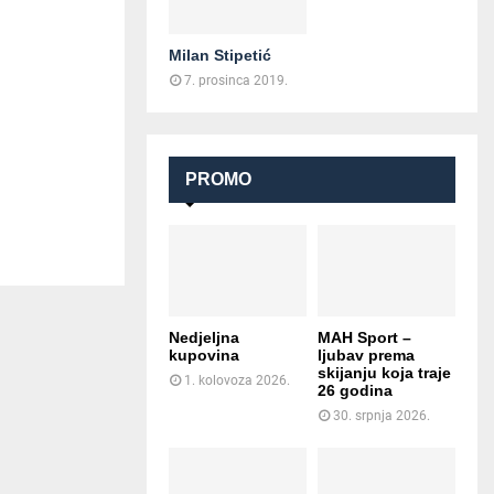
Milan Stipetić
7. prosinca 2019.
PROMO
Nedjeljna
MAH Sport –
kupovina
ljubav prema
skijanju koja traje
1. kolovoza 2026.
26 godina
30. srpnja 2026.