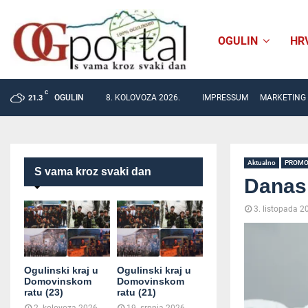
OGULIN
HR
C
OGULIN
8. KOLOVOZA 2026.
IMPRESSUM
MARKETING
21.3
Aktualno
PROM
S vama kroz svaki dan
Danas 
3. listopada 2
Ogulinski kraj u
Ogulinski kraj u
Domovinskom
Domovinskom
ratu (23)
ratu (21)