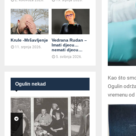
2. kolovoza 2026.
19. srpnja 2026.
Krule -Mršavljenje
Vedrana Rudan –
Imati djecu…
11. srpnja 2026.
nemati djecu…
5. svibnja 2026.
Kao što smo 
Ogulin nekad
Ogulin održa
vremenu od 