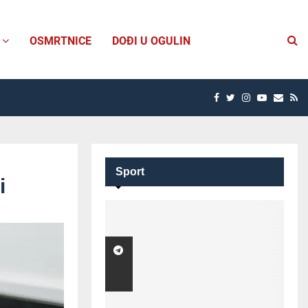
OSMRTNICE
DOĐI U OGULIN
FACEBOOK
TWITTER
INSTAGRAM
YOUTUBE
EMAI
R
Sport
i