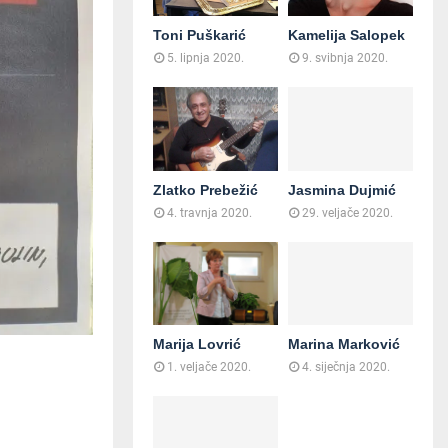
Toni Puškarić
Kamelija Salopek
5. lipnja 2020.
9. svibnja 2020.
Zlatko Prebežić
Jasmina Dujmić
4. travnja 2020.
29. veljače 2020.
Marija Lovrić
Marina Marković
1. veljače 2020.
4. siječnja 2020.