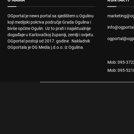
O NAMA
KONTAKTI
OGportal je news portal sa sjedištem u Ogulinu
marketing@og
koji medijski pokriva područje Grada Ogulina i
info@ogporta
bivše općine Ogulin. Uz to prati i najaktualnije
događaje u Karlovačkoj županiji, zemlji i svijetu.
ogportal@ogp
OGportal postoji od 2017. godine Nakladnik
OGportala je OG Media j.d.o.o. iz Ogulina.
Mob: 095-372
Mob: 095-521