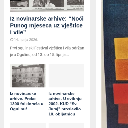
Iz novinarske arhive: “Noći
Punog mjeseca uz vještice
i vile”
14. lipnja 2026.
Prvi ogulinski Festival vještica i vila održan
je u Ogulinu, od 13. do 15. lipnja...
Iz novinarske
Iz novinarske
arhive: Preko
arhive: U svibnju
1300 folkloraša u
2002. KUD “Sv.
Ogulinu!
Juraj” proslavilo
10. obljetnicu