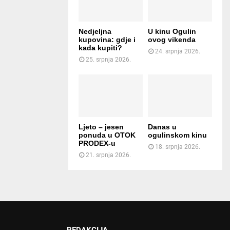
Nedjeljna
U kinu Ogulin
kupovina: gdje i
ovog vikenda
kada kupiti?
24. srpnja 2026.
25. srpnja 2026.
Ljeto – jesen
Danas u
ponuda u OTOK
ogulinskom kinu
PRODEX-u
18. srpnja 2026.
21. srpnja 2026.