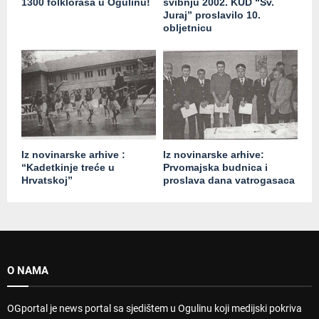
1300 folkloraša u Ogulinu!
svibnju 2002. KUD “Sv.
Juraj” proslavilo 10.
obljetnicu
Iz novinarske arhive :
Iz novinarske arhive:
“Kadetkinje treće u
Prvomajska budnica i
Hrvatskoj”
proslava dana vatrogasaca
O NAMA
OGportal je news portal sa sjedištem u Ogulinu koji medijski pokriva