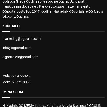
područje Grada Ogulina i bivše općine Ogulin. Uz to prati i
najaktualnije događaje u Karlovačkoj županiji, zemlji i svijetu.
OGportal postoji od 2017. godine Nakladnik OGportala je OG Media
j.d.o.o. iz Ogulina.
KONTAKTI
marketing@ogportal.com
info@ogportal.com
ogportal@ogportal.com
Mob: 095-3722889
Mob: 095-5218353
IMPRESSUM
Nakladnik: OG MEDIA j.d.o.o., Kardinala Alojzija Stepinca 2 OGULIN