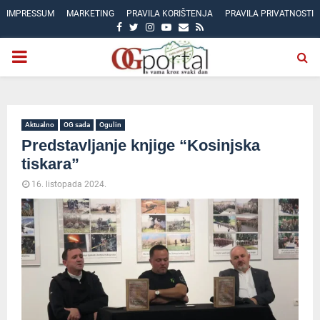
IMPRESSUM
MARKETING
PRAVILA KORIŠTENJA
PRAVILA PRIVATNOSTI
FACEBOOK
TWITTER
INSTAGRAM
YOUTUBE
EMAIL
RSS
PRIMARY
MENU
Aktualno
OG sada
Ogulin
Predstavljanje knjige “Kosinjska
tiskara”
16. listopada 2024.