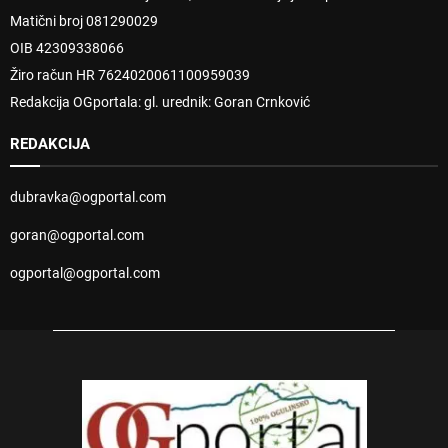
Matični broj 081290029
OIB 42309338066
Žiro račun HR 7624020061100959039
Redakcija OGportala: gl. urednik: Goran Crnković
REDAKCIJA
dubravka@ogportal.com
goran@ogportal.com
ogportal@ogportal.com