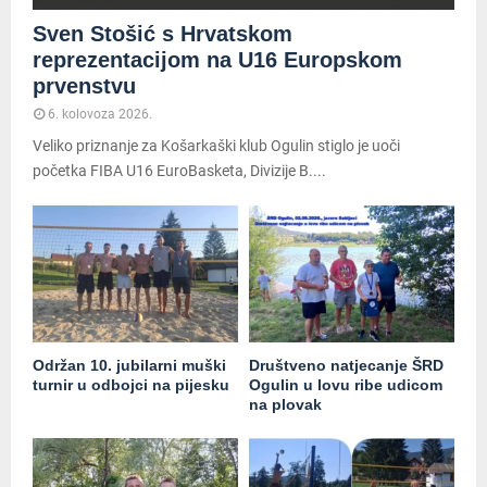
Sven Stošić s Hrvatskom
reprezentacijom na U16 Europskom
prvenstvu
6. kolovoza 2026.
Veliko priznanje za Košarkaški klub Ogulin stiglo je uoči
početka FIBA U16 EuroBasketa, Divizije B....
Održan 10. jubilarni muški
Društveno natjecanje ŠRD
turnir u odbojci na pijesku
Ogulin u lovu ribe udicom
na plovak