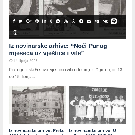
Iz novinarske arhive: “Noći Punog
mjeseca uz vještice i vile”
14. lipnja 2026.
Prvi ogulinski Festival vještica i vila održan je u Ogulinu, od 13.
do 15. lipnja...
Iz novinarske arhive: Preko
Iz novinarske arhive: U