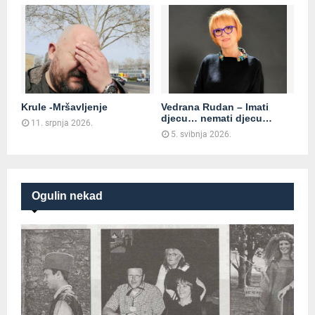
Krule -Mršavljenje
Vedrana Rudan – Imati
djecu… nemati djecu…
11. srpnja 2026.
5. svibnja 2026.
Ogulin nekad