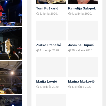
Toni Puškarić
Kamelija Salopek
5. lipnja 2020.
9. svibnja 2020.
Zlatko Prebežić
Jasmina Dujmić
4. travnja 2020.
29. veljače 2020.
Marija Lovrić
Marina Marković
1. veljače 2020.
4. siječnja 2020.