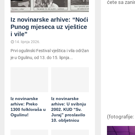
ćete sa zani
Iz novinarske arhive: “Noći
Punog mjeseca uz vještice
i vile”
14. lipnja 2026.
Prvi ogulinski Festival vještica i vila održan
je u Ogulinu, od 13. do 15. lipnja...
Iz novinarske
Iz novinarske
arhive: Preko
arhive: U svibnju
1300 folkloraša u
2002. KUD “Sv.
Ogulinu!
Juraj” proslavilo
(fotografije:
10. obljetnicu