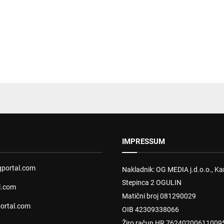
IMPRESSUM
portal.com
Nakladnik: OG MEDIA j.d.o.o., Kar
Stepinca 2 OGULIN
l.com
Matični broj 081290029
ortal.com
OIB 42309338066
Žiro račun HR 76240200611009