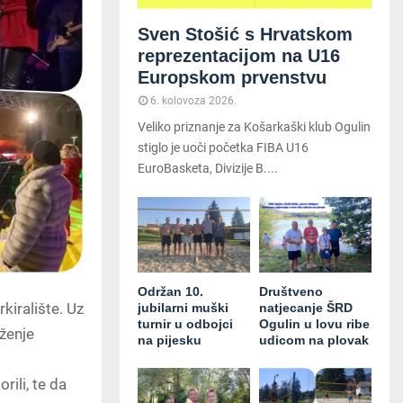
Sven Stošić s Hrvatskom
reprezentacijom na U16
Europskom prvenstvu
6. kolovoza 2026.
Veliko priznanje za Košarkaški klub Ogulin
stiglo je uoči početka FIBA U16
EuroBasketa, Divizije B....
Održan 10.
Društveno
rkiralište. Uz
jubilarni muški
natjecanje ŠRD
turnir u odbojci
Ogulin u lovu ribe
oženje
na pijesku
udicom na plovak
o
ili, te da