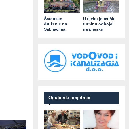
Šaransko
U tijeku je muški
druženje na
turnir u odbojci
Sabljacima
na pijesku
Ogulinski umjetnici