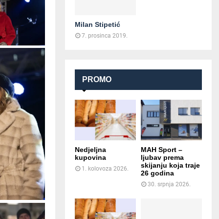
Milan Stipetić
7. prosinca 2019.
PROMO
Nedjeljna
MAH Sport –
kupovina
ljubav prema
skijanju koja traje
1. kolovoza 2026.
26 godina
30. srpnja 2026.