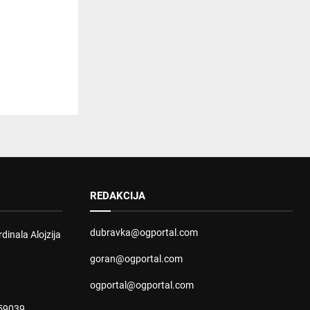
REDAKCIJA
dubravka@ogportal.com
dinala Alojzija
goran@ogportal.com
ogportal@ogportal.com
59039