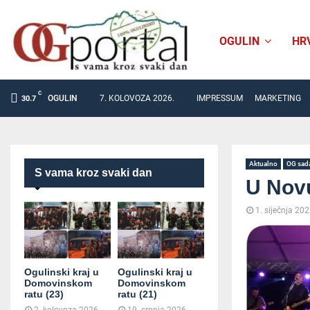
OGULIN
HR
C
OGULIN
7. KOLOVOZA 2026.
IMPRESSUM
MARKETING
30.7
Aktualno
OG sad
S vama kroz svaki dan
U Novu
1. siječnja 202
Ogulinski kraj u
Ogulinski kraj u
Domovinskom
Domovinskom
ratu (23)
ratu (21)