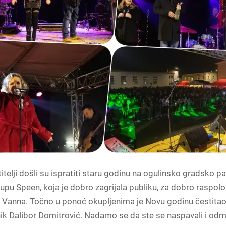
itelji došli su ispratiti staru godinu na ogulinsko gradsko pa
upu Speen, koja je dobro zagrijala publiku, za dobro raspol
e Vanna. Točno u ponoć okupljenima je Novu godinu čestita
k Dalibor Domitrović. Nadamo se da ste se naspavali i odmor