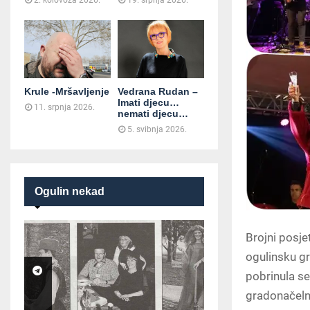
2. kolovoza 2026.
19. srpnja 2026.
Krule -Mršavljenje
Vedrana Rudan –
Imati djecu…
11. srpnja 2026.
nemati djecu…
5. svibnja 2026.
Ogulin nekad
Brojni posjet
ogulinsku gr
pobrinula s
gradonačelni