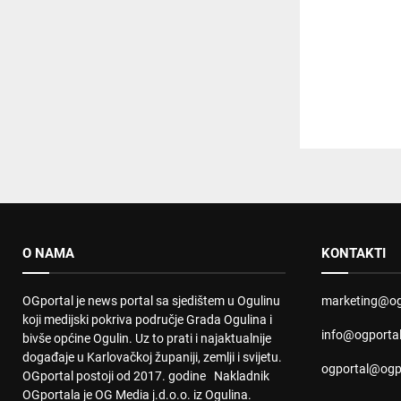
O NAMA
KONTAKTI
OGportal je news portal sa sjedištem u Ogulinu
marketing@og
koji medijski pokriva područje Grada Ogulina i
info@ogporta
bivše općine Ogulin. Uz to prati i najaktualnije
događaje u Karlovačkoj županiji, zemlji i svijetu.
ogportal@ogp
OGportal postoji od 2017. godine Nakladnik
OGportala je OG Media j.d.o.o. iz Ogulina.