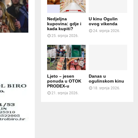
Nedjeljna
U kinu Ogulin
kupovina: gdje i
ovog vikenda
kada kupiti?
24. srpnja 2026.
25. srpnja 2026.
Ljeto – jesen
Danas u
ponuda u OTOK
ogulinskom kinu
PRODEX-u
18. srpnja 2026.
21. srpnja 2026.