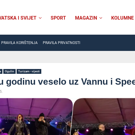
VATSKA I SVIJET
SPORT
MAGAZIN
KOLUMNE
PRAVILA KORIŠTENJA
PRAVILA PRIVATNOSTI
a
Ogulin
Turizam - vijesti
 godinu veselo uz Vannu i Sp
5.