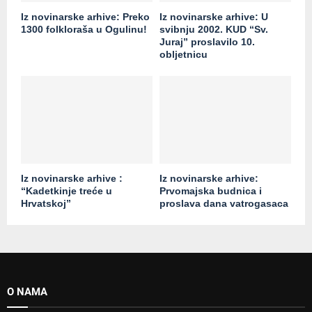
Iz novinarske arhive: Preko
Iz novinarske arhive: U
1300 folkloraša u Ogulinu!
svibnju 2002. KUD “Sv.
Juraj” proslavilo 10.
obljetnicu
Iz novinarske arhive :
Iz novinarske arhive:
“Kadetkinje treće u
Prvomajska budnica i
Hrvatskoj”
proslava dana vatrogasaca
O NAMA