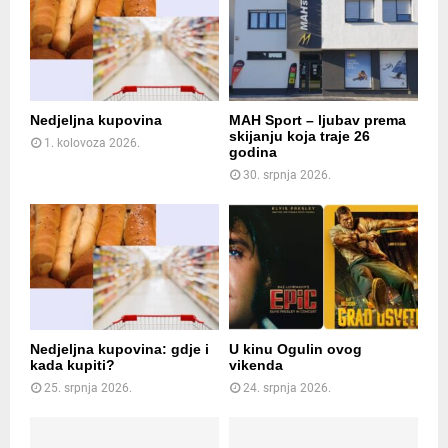
Nedjeljna kupovina
MAH Sport – ljubav prema
skijanju koja traje 26
1. kolovoza 2026.
godina
30. srpnja 2026.
Nedjeljna kupovina: gdje i
U kinu Ogulin ovog
kada kupiti?
vikenda
25. srpnja 2026.
24. srpnja 2026.