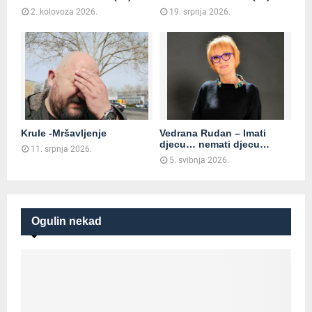
2. kolovoza 2026.
19. srpnja 2026.
Krule -Mršavljenje
Vedrana Rudan – Imati
djecu… nemati djecu…
11. srpnja 2026.
5. svibnja 2026.
Ogulin nekad