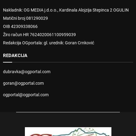
Nakladnik: OG MEDIA j.d.o.o., Kardinala Alojzija Stepinca 2 OGULIN
Matični broj 081290029
OIB 42309338066
Žiro račun HR 7624020061100959039
Redakcija OGportala: gl. urednik: Goran Crnković
REDAKCIJA
dubravka@ogportal.com
goran@ogportal.com
ogportal@ogportal.com