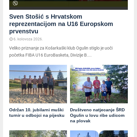
Sven Stošić s Hrvatskom
reprezentacijom na U16 Europskom
prvenstvu
6. kolovoza 2026.
Veliko priznanje za Košarkaški klub Ogulin stiglo je uoči
početka FIBA U16 EuroBasketa, Divizije B....
Održan 10. jubilarni muški
Društveno natjecanje ŠRD
turnir u odbojci na pijesku
Ogulin u lovu ribe udicom
na plovak