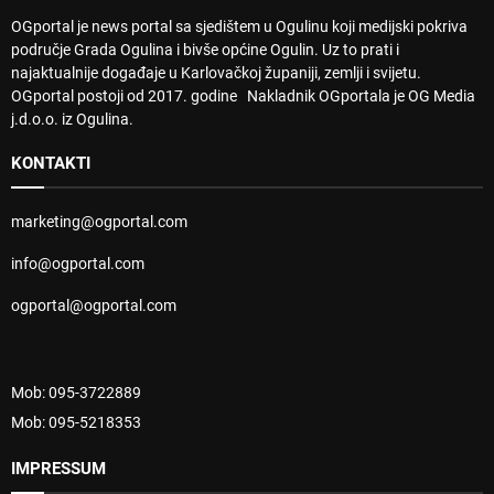
OGportal je news portal sa sjedištem u Ogulinu koji medijski pokriva
područje Grada Ogulina i bivše općine Ogulin. Uz to prati i
najaktualnije događaje u Karlovačkoj županiji, zemlji i svijetu.
OGportal postoji od 2017. godine Nakladnik OGportala je OG Media
j.d.o.o. iz Ogulina.
KONTAKTI
marketing@ogportal.com
info@ogportal.com
ogportal@ogportal.com
Mob: 095-3722889
Mob: 095-5218353
IMPRESSUM