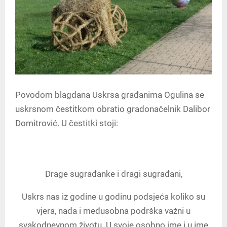
Povodom blagdana Uskrsa građanima Ogulina se
uskrsnom čestitkom obratio gradonačelnik Dalibor
Domitrović. U čestitki stoji:
Drage sugrađanke i dragi sugrađani,
Uskrs nas iz godine u godinu podsjeća koliko su
vjera, nada i međusobna podrška važni u
svakodnevnom životu. U svoje osobno ime i u ime