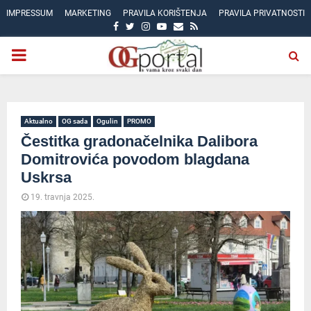
IMPRESSUM
MARKETING
PRAVILA KORIŠTENJA
PRAVILA PRIVATNOSTI
FACEBOOK
TWITTER
INSTAGRAM
YOUTUBE
EMAIL
RSS
PRIMARY
MENU
Aktualno
OG sada
Ogulin
PROMO
Čestitka gradonačelnika Dalibora
Domitrovića povodom blagdana
Uskrsa
19. travnja 2025.