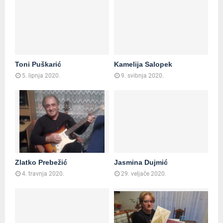
Toni Puškarić
Kamelija Salopek
5. lipnja 2020.
9. svibnja 2020.
Zlatko Prebežić
Jasmina Dujmić
4. travnja 2020.
29. veljače 2020.