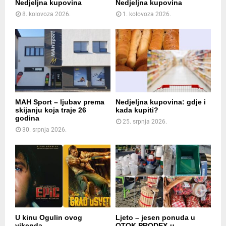
Nedjeljna kupovina
Nedjeljna kupovina
8. kolovoza 2026.
1. kolovoza 2026.
MAH Sport – ljubav prema
Nedjeljna kupovina: gdje i
skijanju koja traje 26
kada kupiti?
godina
25. srpnja 2026.
30. srpnja 2026.
U kinu Ogulin ovog
Ljeto – jesen ponuda u
vikenda
OTOK PRODEX-u