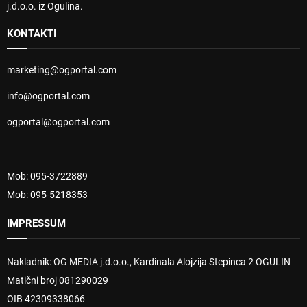
j.d.o.o. iz Ogulina.
KONTAKTI
marketing@ogportal.com
info@ogportal.com
ogportal@ogportal.com
Mob: 095-3722889
Mob: 095-5218353
IMPRESSUM
Nakladnik: OG MEDIA j.d.o.o., Kardinala Alojzija Stepinca 2 OGULIN
Matični broj 081290029
OIB 42309338066