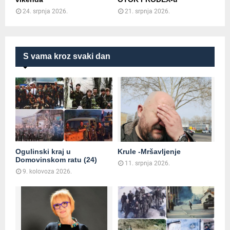
24. srpnja 2026.
21. srpnja 2026.
S vama kroz svaki dan
Ogulinski kraj u
Krule -Mršavljenje
Domovinskom ratu (24)
11. srpnja 2026.
9. kolovoza 2026.