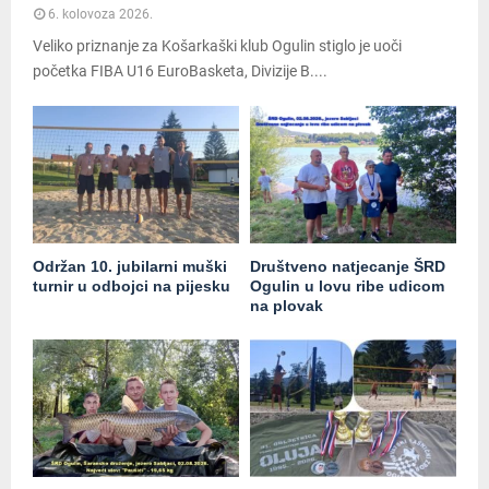
6. kolovoza 2026.
Veliko priznanje za Košarkaški klub Ogulin stiglo je uoči
početka FIBA U16 EuroBasketa, Divizije B....
Održan 10. jubilarni muški
Društveno natjecanje ŠRD
turnir u odbojci na pijesku
Ogulin u lovu ribe udicom
na plovak