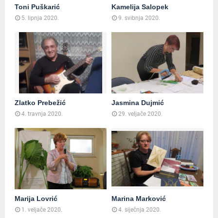
Toni Puškarić
Kamelija Salopek
5. lipnja 2020.
9. svibnja 2020.
Zlatko Prebežić
Jasmina Dujmić
4. travnja 2020.
29. veljače 2020.
Marija Lovrić
Marina Marković
1. veljače 2020.
4. siječnja 2020.