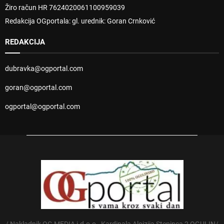
Žiro račun HR 7624020061100959039
Redakcija OGportala: gl. urednik: Goran Crnković
REDAKCIJA
dubravka@ogportal.com
goran@ogportal.com
ogportal@ogportal.com
/ Nakladnik OG MEDIA j.d.o.o., Kardinala Alojzija Stepinca 2 OGULIN/