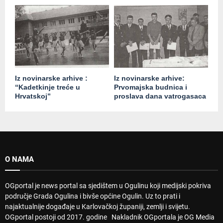
Iz novinarske arhive :
Iz novinarske arhive:
“Kadetkinje treće u
Prvomajska budnica i
Hrvatskoj”
proslava dana vatrogasaca
O NAMA
OGportal je news portal sa sjedištem u Ogulinu koji medijski pokriva
područje Grada Ogulina i bivše općine Ogulin. Uz to prati i
najaktualnije događaje u Karlovačkoj županiji, zemlji i svijetu.
OGportal postoji od 2017. godine Nakladnik OGportala je OG Media