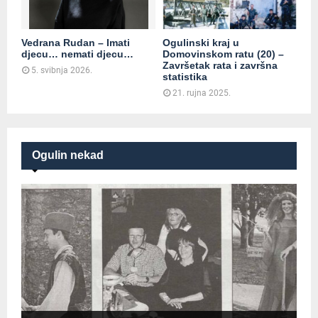
Vedrana Rudan – Imati
Ogulinski kraj u
djecu… nemati djecu…
Domovinskom ratu (20) –
Završetak rata i završna
5. svibnja 2026.
statistika
21. rujna 2025.
Ogulin nekad