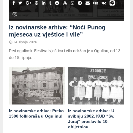
Iz novinarske arhive: “Noći Punog
mjeseca uz vještice i vile”
14. lipnja 2026.
Prvi ogulinski Festival vještica i vila održan je u Ogulinu, od 13.
do 15. lipnja...
Iz novinarske arhive: Preko
Iz novinarske arhive: U
1300 folkloraša u Ogulinu!
svibnju 2002. KUD “Sv.
Juraj” proslavilo 10.
obljetnicu