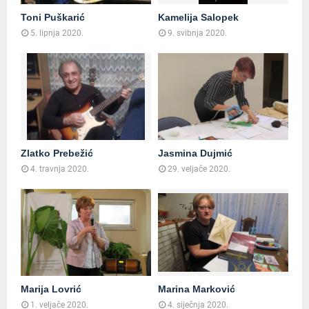
Toni Puškarić
Kamelija Salopek
5. lipnja 2020.
9. svibnja 2020.
Zlatko Prebežić
Jasmina Dujmić
4. travnja 2020.
29. veljače 2020.
Marija Lovrić
Marina Marković
1. veljače 2020.
4. siječnja 2020.