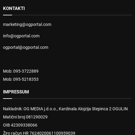
KONTAKTI
marketing@ogportal.com
info@ogportal.com
ogportal@ogportal.com
Mob: 095-3722889
Mob: 095-5218353
IMPRESSUM
Nakladnik: OG MEDIA j.d.o.o., Kardinala Alojzija Stepinca 2 OGULIN
Matični broj 081290029
OIB 42309338066
Žiro račun HR 7624020061100959039