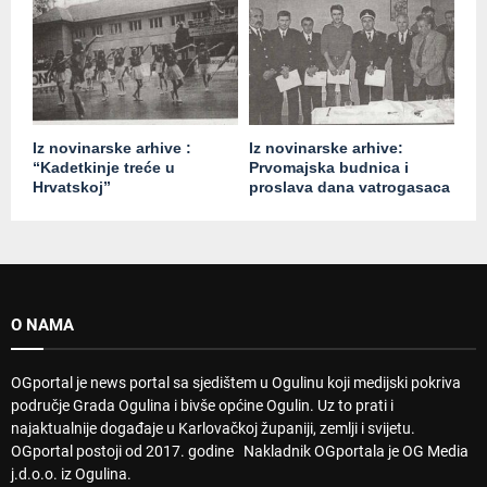
Iz novinarske arhive :
Iz novinarske arhive:
“Kadetkinje treće u
Prvomajska budnica i
Hrvatskoj”
proslava dana vatrogasaca
O NAMA
OGportal je news portal sa sjedištem u Ogulinu koji medijski pokriva
područje Grada Ogulina i bivše općine Ogulin. Uz to prati i
najaktualnije događaje u Karlovačkoj županiji, zemlji i svijetu.
OGportal postoji od 2017. godine Nakladnik OGportala je OG Media
j.d.o.o. iz Ogulina.