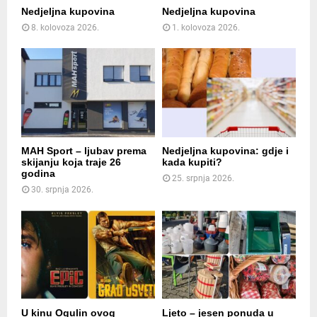
Nedjeljna kupovina
Nedjeljna kupovina
8. kolovoza 2026.
1. kolovoza 2026.
MAH Sport – ljubav prema
Nedjeljna kupovina: gdje i
skijanju koja traje 26
kada kupiti?
godina
25. srpnja 2026.
30. srpnja 2026.
U kinu Ogulin ovog
Ljeto – jesen ponuda u