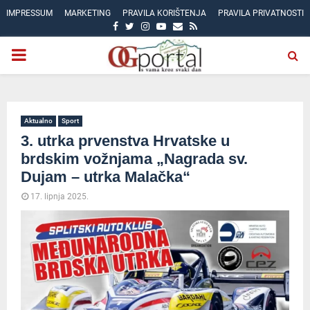
IMPRESSUM
MARKETING
PRAVILA KORIŠTENJA
PRAVILA PRIVATNOSTI
FACEBOOK
TWITTER
INSTAGRAM
YOUTUBE
EMAIL
RSS
PRIMARY
MENU
Aktualno
Sport
3. utrka prvenstva Hrvatske u
brdskim vožnjama „Nagrada sv.
Dujam – utrka Malačka“
17. lipnja 2025.