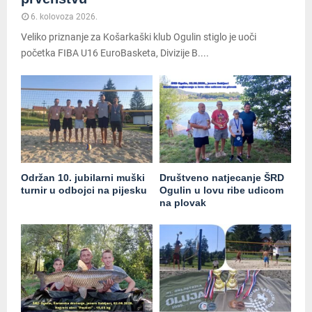
6. kolovoza 2026.
Veliko priznanje za Košarkaški klub Ogulin stiglo je uoči
početka FIBA U16 EuroBasketa, Divizije B....
Održan 10. jubilarni muški
Društveno natjecanje ŠRD
turnir u odbojci na pijesku
Ogulin u lovu ribe udicom
na plovak