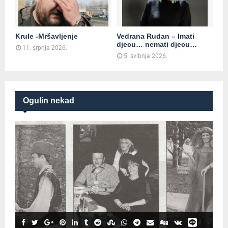
Krule -Mršavljenje
Vedrana Rudan – Imati
djecu… nemati djecu…
11. srpnja 2026.
5. svibnja 2026.
Ogulin nekad