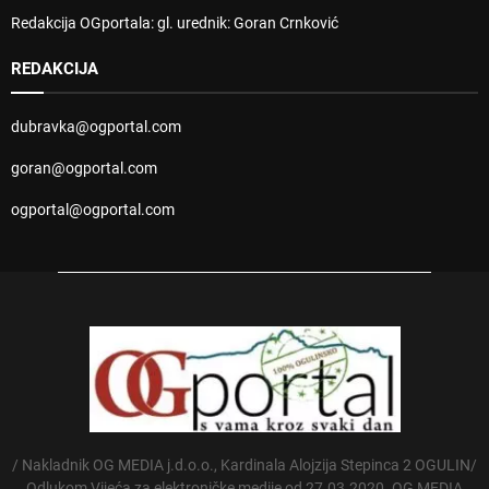
Redakcija OGportala: gl. urednik: Goran Crnković
REDAKCIJA
dubravka@ogportal.com
goran@ogportal.com
ogportal@ogportal.com
/ Nakladnik OG MEDIA j.d.o.o., Kardinala Alojzija Stepinca 2 OGULIN/
Odlukom Vijeća za elektroničke medije od 27.03.2020. OG MEDIA