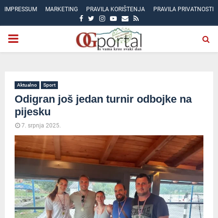
IMPRESSUM
MARKETING
PRAVILA KORIŠTENJA
PRAVILA PRIVATNOSTI
FACEBOOK
TWITTER
INSTAGRAM
YOUTUBE
EMAIL
RSS
PRIMARY
MENU
Aktualno
Sport
Odigran još jedan turnir odbojke na
pijesku
7. srpnja 2025.