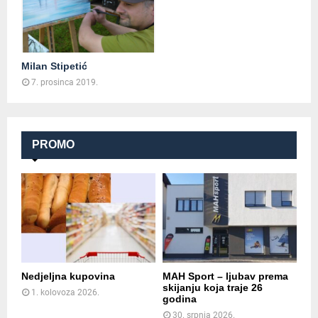
Milan Stipetić
7. prosinca 2019.
PROMO
Nedjeljna kupovina
MAH Sport – ljubav prema
skijanju koja traje 26
1. kolovoza 2026.
godina
30. srpnja 2026.