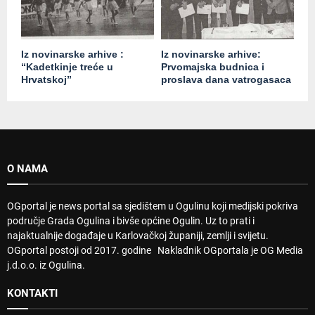
Iz novinarske arhive :
Iz novinarske arhive:
“Kadetkinje treće u
Prvomajska budnica i
Hrvatskoj”
proslava dana vatrogasaca
O NAMA
OGportal je news portal sa sjedištem u Ogulinu koji medijski pokriva
područje Grada Ogulina i bivše općine Ogulin. Uz to prati i
najaktualnije događaje u Karlovačkoj županiji, zemlji i svijetu.
OGportal postoji od 2017. godine Nakladnik OGportala je OG Media
j.d.o.o. iz Ogulina.
KONTAKTI