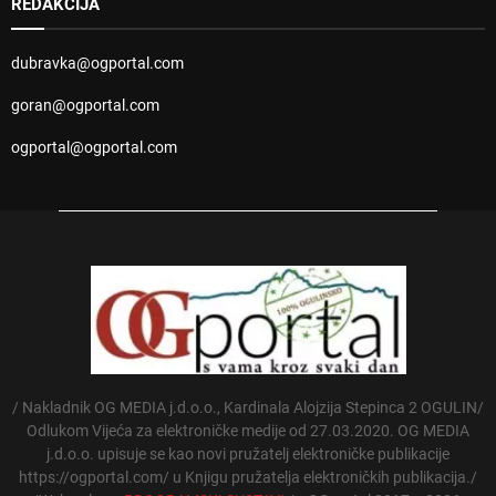
REDAKCIJA
dubravka@ogportal.com
goran@ogportal.com
ogportal@ogportal.com
/ Nakladnik OG MEDIA j.d.o.o., Kardinala Alojzija Stepinca 2 OGULIN/
Odlukom Vijeća za elektroničke medije od 27.03.2020. OG MEDIA
j.d.o.o. upisuje se kao novi pružatelj elektroničke publikacije
https://ogportal.com/ u Knjigu pružatelja elektroničkih publikacija./