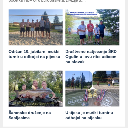
početka FIBA U16 EuroBasketa, Divizije B....
Održan 10. jubilarni muški
Društveno natjecanje ŠRD
turnir u odbojci na pijesku
Ogulin u lovu ribe udicom
na plovak
Šaransko druženje na
U tijeku je muški turnir u
Sabljacima
odbojci na pijesku