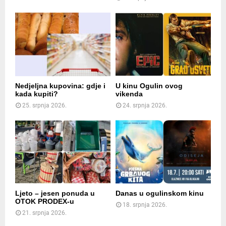
Nedjeljna kupovina: gdje i
U kinu Ogulin ovog
kada kupiti?
vikenda
25. srpnja 2026.
24. srpnja 2026.
Ljeto – jesen ponuda u
Danas u ogulinskom kinu
OTOK PRODEX-u
18. srpnja 2026.
21. srpnja 2026.