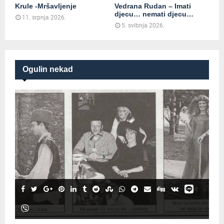
Krule -Mršavljenje
Vedrana Rudan – Imati
djecu… nemati djecu…
11. srpnja 2026.
5. svibnja 2026.
Ogulin nekad