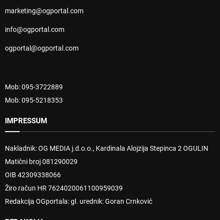
marketing@ogportal.com
info@ogportal.com
ogportal@ogportal.com
Mob: 095-3722889
Mob: 095-5218353
IMPRESSUM
Nakladnik: OG MEDIA j.d.o.o., Kardinala Alojzija Stepinca 2 OGULIN
Matični broj 081290029
OIB 42309338066
Žiro račun HR 7624020061100959039
Redakcija OGportala: gl. urednik: Goran Crnković