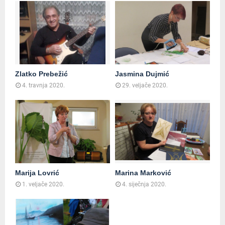
Zlatko Prebežić
Jasmina Dujmić
4. travnja 2020.
29. veljače 2020.
Marija Lovrić
Marina Marković
1. veljače 2020.
4. siječnja 2020.