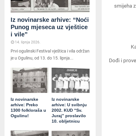
smijeha z
Iz novinarske arhive: “Noći
Punog mjeseca uz vještice
i vile”
14. lipnja 2026.
Ka
Prvi ogulinski Festival vještica i vila održan
je u Ogulinu, od 13. do 15. lipnja...
Dođi i prove
Iz novinarske
Iz novinarske
arhive: Preko
arhive: U svibnju
1300 folkloraša u
2002. KUD “Sv.
Ogulinu!
Juraj” proslavilo
10. obljetnicu