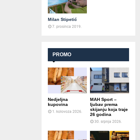
Milan Stipetić
7. prosinca 2019.
PROMO
Nedjeljna
MAH Sport –
kupovina
ljubav prema
skijanju koja traje
1. kolovoza 2026.
26 godina
30. srpnja 2026.