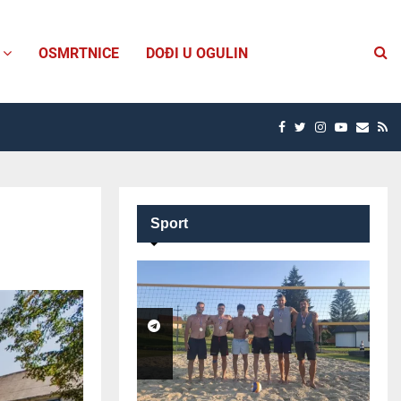
OSMRTNICE
DOĐI U OGULIN
FACEBOOK
TWITTER
INSTAGRAM
YOUTUBE
EMAI
R
Sport