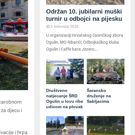
Održan 10. jubilarni muški
turnir u odbojci na pijesku
3. kolovoza 2026.
U organizaciji Hrvatskog časničkog zbora
Ogulin, MO Ribarići, Odbojkaškog kluba
Ogulin i Caffe bara Jezero,...
Društveno
Šaransko
natjecanje ŠRD
druženje na
Ogulin u lovu ribe
Sabljacima
u čarobnom
udicom na plovak
za djecu i
vacije i hrpa