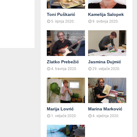
Toni Puškarić
Kamelija Salopek
5. lipnja 2020.
9. svibnja 2020.
Zlatko Prebežić
Jasmina Dujmić
4. travnja 2020.
29. veljače 2020.
Marija Lovrić
Marina Marković
1. veljače 2020.
4. siječnja 2020.