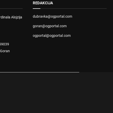
REDAKCIJA
dubravka@ogportal.com
dinala Alojzija
goran@ogportal.com
ogportal@ogportal.com
59039
: Goran