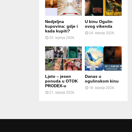
Nedjeljna
U kinu Ogulin
kupovina: gdje i
ovog vikenda
kada kupiti?
24. srpnja 2026.
25. srpnja 2026.
Ljeto – jesen
Danas u
ponuda u OTOK
ogulinskom kinu
PRODEX-u
18. srpnja 2026.
21. srpnja 2026.