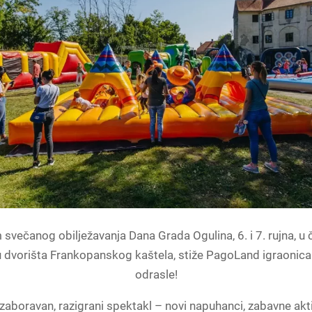
večanog obilježavanja Dana Grada Ogulina, 6. i 7. rujna, 
 dvorišta Frankopanskog kaštela, stiže PagoLand igraonica 
odrasle!
aboravan, razigrani spektakl – novi napuhanci, zabavne akti