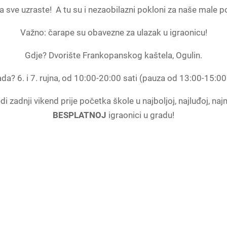
a sve uzraste! A tu su i nezaobilazni pokloni za naše male pos
Važno: čarape su obavezne za ulazak u igraonicu!
Gdje? Dvorište Frankopanskog kaštela, Ogulin.
da? 6. i 7. rujna, od 10:00-20:00 sati (pauza od 13:00-15:00
di zadnji vikend prije početka škole u najboljoj, najluđoj, najm
BESPLATNOJ
igraonici u gradu!