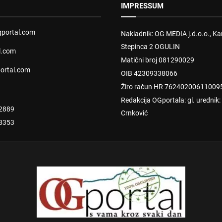
IMPRESSUM
portal.com
Nakladnik: OG MEDIA j.d.o.o., Kar
Stepinca 2 OGULIN
l.com
Matični broj 081290029
ortal.com
OIB 42309338066
Žiro račun HR 76240200611009
Redakcija OGportala: gl. urednik
2889
Crnković
8353