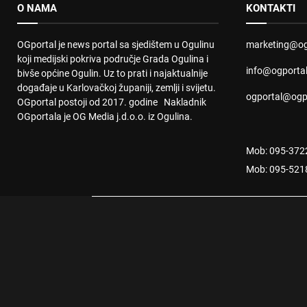
O NAMA
KONTAKTI
OGportal je news portal sa sjedištem u Ogulinu
marketing@og
koji medijski pokriva područje Grada Ogulina i
info@ogporta
bivše općine Ogulin. Uz to prati i najaktualnije
događaje u Karlovačkoj županiji, zemlji i svijetu.
ogportal@ogp
OGportal postoji od 2017. godine Nakladnik
OGportala je OG Media j.d.o.o. iz Ogulina.
Mob: 095-372
Mob: 095-521