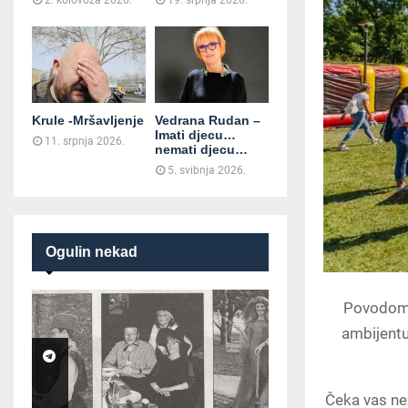
2. kolovoza 2026.
19. srpnja 2026.
Krule -Mršavljenje
Vedrana Rudan –
Imati djecu…
11. srpnja 2026.
nemati djecu…
5. svibnja 2026.
Ogulin nekad
Povodom s
ambijentu
Čeka vas nez