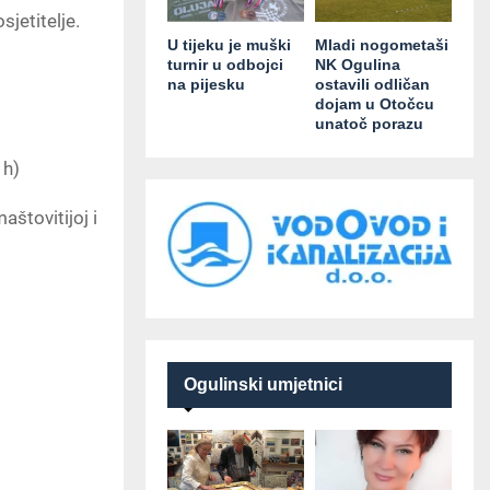
jetitelje.
U tijeku je muški
Mladi nogometaši
turnir u odbojci
NK Ogulina
na pijesku
ostavili odličan
dojam u Otočcu
unatoč porazu
 h)
aštovitijoj i
Ogulinski umjetnici