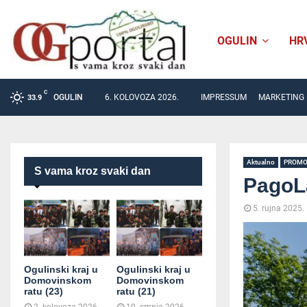
OGULIN
HR
C
OGULIN
6. KOLOVOZA 2026.
IMPRESSUM
MARKETING
33.9
Aktualno
PROM
S vama kroz svaki dan
PagoLa
5. rujna 2025.
Ogulinski kraj u
Ogulinski kraj u
Domovinskom
Domovinskom
ratu (23)
ratu (21)