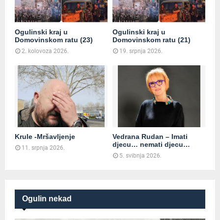
Ogulinski kraj u
Ogulinski kraj u
Domovinskom ratu (23)
Domovinskom ratu (21)
2. kolovoza 2026.
19. srpnja 2026.
Krule -Mršavljenje
Vedrana Rudan – Imati
djecu… nemati djecu…
11. srpnja 2026.
5. svibnja 2026.
Ogulin nekad