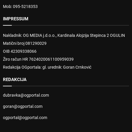
Mob: 095-5218353
IMPRESSUM
Nakladnik: OG MEDIA j.d.o.o., Kardinala Alojzija Stepinca 2 OGULIN
Matični broj 081290029
OIB 42309338066
Žiro račun HR 7624020061100959039
Redakcija OGportala: gl. urednik: Goran Crnković
REDAKCIJA
dubravka@ogportal.com
goran@ogportal.com
ogportal@ogportal.com