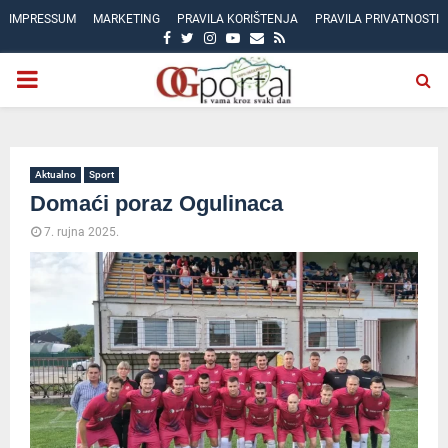
IMPRESSUM
MARKETING
PRAVILA KORIŠTENJA
PRAVILA PRIVATNOSTI
FACEBOOK
TWITTER
INSTAGRAM
YOUTUBE
EMAIL
RSS
PRIMARY
MENU
Aktualno
Sport
Domaći poraz Ogulinaca
7. rujna 2025.