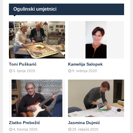
Ogulinski umjetnici
Toni Puškarić
Kamelija Salopek
5. lipnja 2020.
9. svibnja 2020.
Zlatko Prebežić
Jasmina Dujmić
4. travnja 2020.
29. veljače 2020.