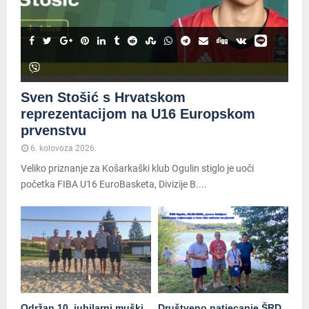
Sven Stošić s Hrvatskom
reprezentacijom na U16 Europskom
prvenstvu
6. kolovoza 2026.
Veliko priznanje za Košarkaški klub Ogulin stiglo je uoči
početka FIBA U16 EuroBasketa, Divizije B....
Održan 10. jubilarni muški
Društveno natjecanje ŠRD