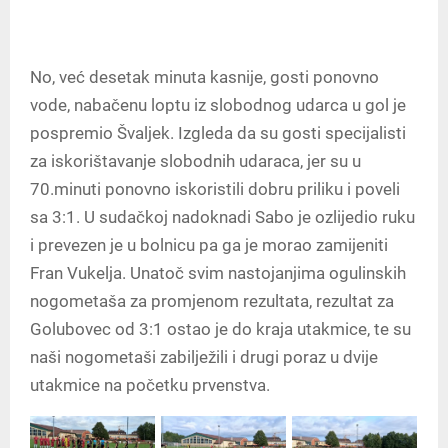
No, već desetak minuta kasnije, gosti ponovno
vode, nabačenu loptu iz slobodnog udarca u gol je
pospremio Švaljek. Izgleda da su gosti specijalisti
za iskorištavanje slobodnih udaraca, jer su u
70.minuti ponovno iskoristili dobru priliku i poveli
sa 3:1. U sudačkoj nadoknadi Sabo je ozlijedio ruku
i prevezen je u bolnicu pa ga je morao zamijeniti
Fran Vukelja. Unatoč svim nastojanjima ogulinskih
nogometaša za promjenom rezultata, rezultat za
Golubovec od 3:1 ostao je do kraja utakmice, te su
naši nogometaši zabilježili i drugi poraz u dvije
utakmice na početku prvenstva.