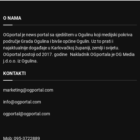
O NAMA
OGportal je news portal sa sjedištem u Ogulinu koji medijski pokriva
područje Grada Ogulina i bivše općine Ogulin. Uz to prati i
najaktualnije događaje u Karlovačkoj županiji, zemlji i svijetu.
OGportal postoji od 2017. godine Nakladnik OGportala je OG Media
j.d.o.o. iz Ogulina.
KONTAKTI
marketing@ogportal.com
info@ogportal.com
ogportal@ogportal.com
Mob: 095-3722889