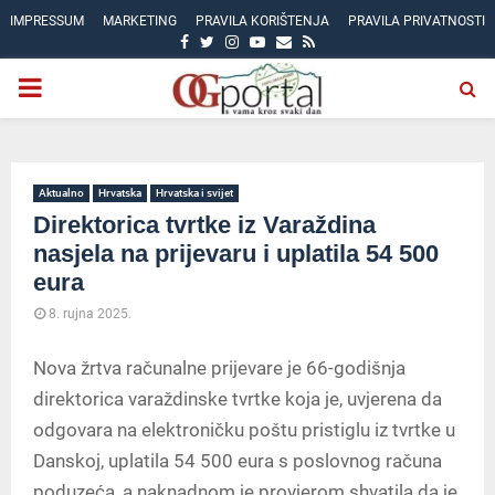
IMPRESSUM
MARKETING
PRAVILA KORIŠTENJA
PRAVILA PRIVATNOSTI
FACEBOOK
TWITTER
INSTAGRAM
YOUTUBE
EMAIL
RSS
PRIMARY
MENU
Aktualno
Hrvatska
Hrvatska i svijet
Direktorica tvrtke iz Varaždina
nasjela na prijevaru i uplatila 54 500
eura
8. rujna 2025.
Nova žrtva računalne prijevare je 66-godišnja
direktorica varaždinske tvrtke koja je, uvjerena da
odgovara na elektroničku poštu pristiglu iz tvrtke u
Danskoj, uplatila 54 500 eura s poslovnog računa
poduzeća, a naknadnom je provjerom shvatila da je