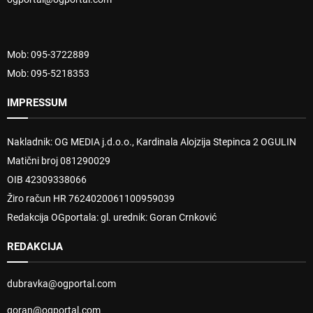
Mob: 095-3722889
Mob: 095-5218353
IMPRESSUM
Nakladnik: OG MEDIA j.d.o.o., Kardinala Alojzija Stepinca 2 OGULIN
Matični broj 081290029
OIB 42309338066
Žiro račun HR 7624020061100959039
Redakcija OGportala: gl. urednik: Goran Crnković
REDAKCIJA
dubravka@ogportal.com
goran@ogportal.com