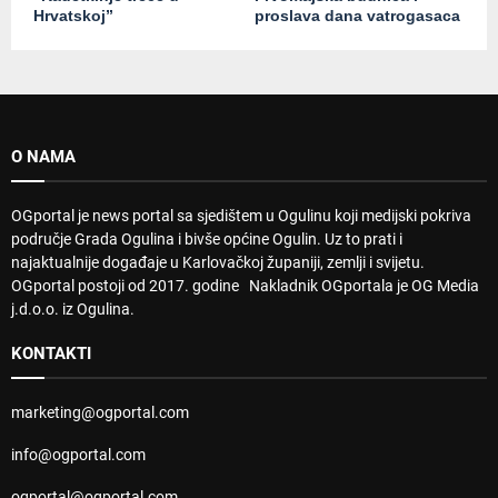
Hrvatskoj”
proslava dana vatrogasaca
O NAMA
OGportal je news portal sa sjedištem u Ogulinu koji medijski pokriva
područje Grada Ogulina i bivše općine Ogulin. Uz to prati i
najaktualnije događaje u Karlovačkoj županiji, zemlji i svijetu.
OGportal postoji od 2017. godine Nakladnik OGportala je OG Media
j.d.o.o. iz Ogulina.
KONTAKTI
marketing@ogportal.com
info@ogportal.com
ogportal@ogportal.com