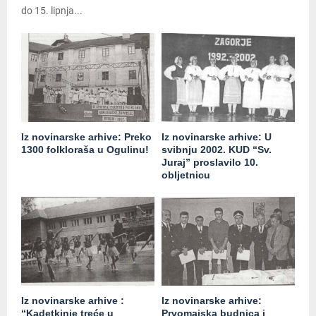
do 15. lipnja...
Iz novinarske arhive: Preko
Iz novinarske arhive: U
1300 folkloraša u Ogulinu!
svibnju 2002. KUD “Sv.
Juraj” proslavilo 10.
obljetnicu
Iz novinarske arhive :
Iz novinarske arhive:
“Kadetkinje treće u
Prvomajska budnica i