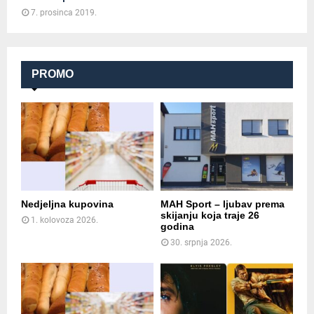
7. prosinca 2019.
PROMO
Nedjeljna kupovina
MAH Sport – ljubav prema
skijanju koja traje 26
1. kolovoza 2026.
godina
30. srpnja 2026.