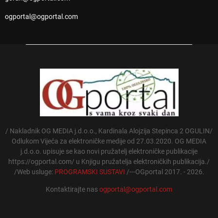
ogportal@ogportal.com
/ Nakladnik OG MEDIA j.d.o.o., Kardinala Alojzija Stepinca 2 OGULIN/
Odlukom Vijeća za elektroničke medije od 27.03.2020. OG MEDIA
j.d.o.o. upisuje se kao novi pružatelj elektroničke publikacije
https://ogportal.com/ u Knjigu pružatelja elektroničkih publikacija./
/Web usluge:
PROGRAMSKI SUSTAVI
/---OGportal 2017. - 2026.
Kontaktirajte nas
ogportal@ogportal.com