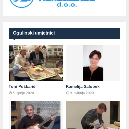
Ogulinski umjetnici
Toni Puškarić
Kamelija Salopek
5. lipnja 2020.
9. svibnja 2020.