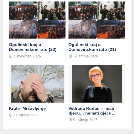
Ogulinski kraj u
Ogulinski kraj u
Domovinskom ratu (23)
Domovinskom ratu (21)
2. kolovoza 2026.
19. srpnja 2026.
Krule -Mršavljenje
Vedrana Rudan – Imati
djecu… nemati djecu…
11. srpnja 2026.
5. svibnja 2026.