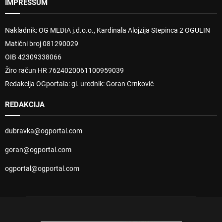
IMPRESSUM
Nakladnik: OG MEDIA j.d.o.o., Kardinala Alojzija Stepinca 2 OGULIN
Matični broj 081290029
OIB 42309338066
Žiro račun HR 7624020061100959039
Redakcija OGportala: gl. urednik: Goran Crnković
REDAKCIJA
dubravka@ogportal.com
goran@ogportal.com
ogportal@ogportal.com