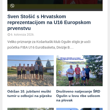
Sven Stošić s Hrvatskom
reprezentacijom na U16 Europskom
prvenstvu
6. kolovoza 2026.
Veliko priznanje za Košarkaški klub Ogulin stiglo je uoči
početka FIBA U16 EuroBasketa, Divizije B....
Održan 10. jubilarni muški
Društveno natjecanje ŠRD
turnir u odbojci na pijesku
Ogulin u lovu ribe udicom
na plovak