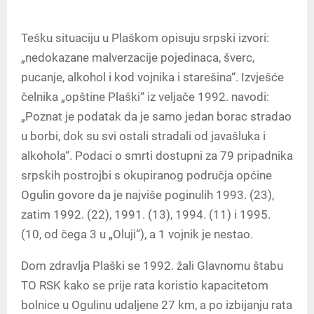
Tešku situaciju u Plaškom opisuju srpski izvori:
„nedokazane malverzacije pojedinaca, šverc,
pucanje, alkohol i kod vojnika i starešina“. Izvješće
čelnika „opštine Plaški“ iz veljače 1992. navodi:
„Poznat je podatak da je samo jedan borac stradao
u borbi, dok su svi ostali stradali od javašluka i
alkohola“. Podaci o smrti dostupni za 79 pripadnika
srpskih postrojbi s okupiranog područja općine
Ogulin govore da je najviše poginulih 1993. (23),
zatim 1992. (22), 1991. (13), 1994. (11) i 1995.
(10, od čega 3 u „Oluji“), a 1 vojnik je nestao.
Dom zdravlja Plaški se 1992. žali Glavnomu štabu
TO RSK kako se prije rata koristio kapacitetom
bolnice u Ogulinu udaljene 27 km, a po izbijanju rata