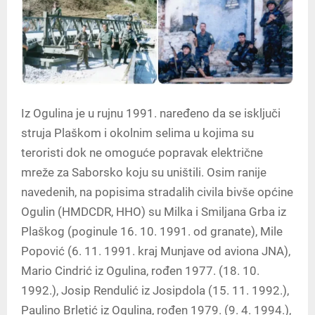
Iz Ogulina je u rujnu 1991. naređeno da se isključi
struja Plaškom i okolnim selima u kojima su
teroristi dok ne omoguće popravak električne
mreže za Saborsko koju su uništili. Osim ranije
navedenih, na popisima stradalih civila bivše općine
Ogulin (HMDCDR, HHO) su Milka i Smiljana Grba iz
Plaškog (poginule 16. 10. 1991. od granate), Mile
Popović (6. 11. 1991. kraj Munjave od aviona JNA),
Mario Cindrić iz Ogulina, rođen 1977. (18. 10.
1992.), Josip Rendulić iz Josipdola (15. 11. 1992.),
Paulino Brletić iz Ogulina, rođen 1979. (9. 4. 1994.),