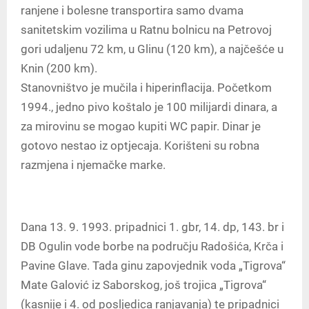
ranjene i bolesne transportira samo dvama
sanitetskim vozilima u Ratnu bolnicu na Petrovoj
gori udaljenu 72 km, u Glinu (120 km), a najčešće u
Knin (200 km).
Stanovništvo je mučila i hiperinflacija. Početkom
1994., jedno pivo koštalo je 100 milijardi dinara, a
za mirovinu se mogao kupiti WC papir. Dinar je
gotovo nestao iz optjecaja. Korišteni su robna
razmjena i njemačke marke.
Dana 13. 9. 1993. pripadnici 1. gbr, 14. dp, 143. br i
DB Ogulin vode borbe na području Radošića, Krča i
Pavine Glave. Tada ginu zapovjednik voda „Tigrova“
Mate Galović iz Saborskog, još trojica „Tigrova“
(kasnije i 4. od posljedica ranjavanja) te pripadnici