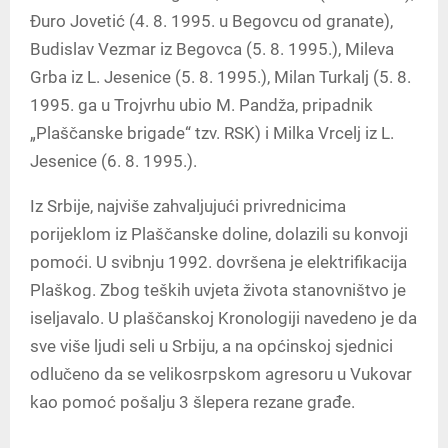
Đuro Jovetić (4. 8. 1995. u Begovcu od granate),
Budislav Vezmar iz Begovca (5. 8. 1995.), Mileva
Grba iz L. Jesenice (5. 8. 1995.), Milan Turkalj (5. 8.
1995. ga u Trojvrhu ubio M. Pandža, pripadnik
„Plaščanske brigade“ tzv. RSK) i Milka Vrcelj iz L.
Jesenice (6. 8. 1995.).
Iz Srbije, najviše zahvaljujući privrednicima
porijeklom iz Plaščanske doline, dolazili su konvoji
pomoći. U svibnju 1992. dovršena je elektrifikacija
Plaškog. Zbog teških uvjeta života stanovništvo je
iseljavalo. U plaščanskoj Kronologiji navedeno je da
sve više ljudi seli u Srbiju, a na općinskoj sjednici
odlučeno da se velikosrpskom agresoru u Vukovar
kao pomoć pošalju 3 šlepera rezane građe.