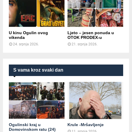
U kinu Ogulin ovog
Ljeto – jesen ponuda u
vikenda
OTOK PRODEX-u
24. srpnja 2026.
21. srpnja 2026.
S vama kroz svaki dan
Ogulinski kraj u
Krule -Mršavljenje
Domovinskom ratu (24)
11. srpnja 2026.