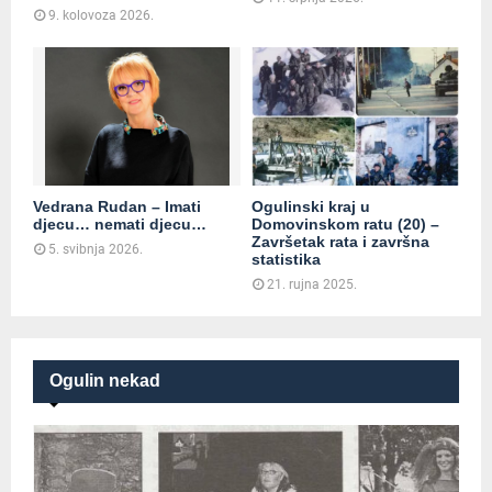
9. kolovoza 2026.
Vedrana Rudan – Imati
Ogulinski kraj u
djecu… nemati djecu…
Domovinskom ratu (20) –
Završetak rata i završna
5. svibnja 2026.
statistika
21. rujna 2025.
Ogulin nekad