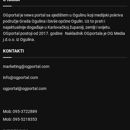
OGportal je news portal sa sjedištem u Ogulinu koji medijski pokriva
područje Grada Ogulina i bivše općine Ogulin. Uz to prati i
najaktualnije događaje u Karlovačkoj županiji, zemlji i svijetu.
OGportal postoji od 2017. godine Nakladnik OGportala je OG Media
j.d.o.o. iz Ogulina.
KONTAKTI
marketing@ogportal.com
info@ogportal.com
ogportal@ogportal.com
Mob: 095-3722889
Mob: 095-5218353