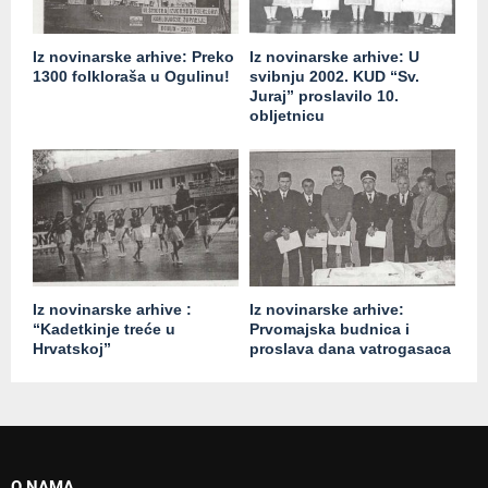
Iz novinarske arhive: Preko
Iz novinarske arhive: U
1300 folkloraša u Ogulinu!
svibnju 2002. KUD “Sv.
Juraj” proslavilo 10.
obljetnicu
Iz novinarske arhive :
Iz novinarske arhive:
“Kadetkinje treće u
Prvomajska budnica i
Hrvatskoj”
proslava dana vatrogasaca
O NAMA