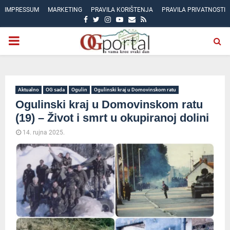
IMPRESSUM
MARKETING
PRAVILA KORIŠTENJA
PRAVILA PRIVATNOSTI
FACEBOOK
TWITTER
INSTAGRAM
YOUTUBE
EMAIL
RSS
PRIMARY
MENU
Aktualno
OG sada
Ogulin
Ogulinski kraj u Domovinskom ratu
Ogulinski kraj u Domovinskom ratu
(19) – Život i smrt u okupiranoj dolini
14. rujna 2025.