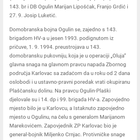
143. br i DB Ogulin Marijan Lipošćak, Franjo Grdić i
27. 9. Josip Luketić.
Domobranska bojna Ogulin se, zajedno s 143.
brigadom HV-a u jesen 1993. podignutom iz
pričuve, 1. 9. 1994. preustrojava u 143.
domobransku pukovniju, koja je u operaciji „Oluja“
glavna snaga na glavnom pravcu napada Zbornog
područja Karlovac sa zadaćom da u roku od 2 dana
oslobodi i u ustavno-pravni poredak vrati okupiranu
Plaščansku dolinu. Na pravcu Ogulin-Plaški
djelovale su i 14. dp i 99. brigada HV-a. Zapovjedno
mjesto bilo je u Karlovcu, a Istaknuto zapovjedno
mjesto u Ogulinu, na čelu s generalom Marijanom
Marekovićem. Zapovjednik ZP Karlovac bio je
general-bojnik Miljenko Crnjac. Protivničke snage