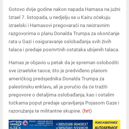
Gotovo dvije godine nakon napada Hamasa na južni
Izrael 7. listopada, u nedjelju se u Kairu očekuju
izraelski i Hamasovi pregovarači na neizravnim
razgovorima o planu Donalda Trumpa za okončanje
rata u Gazi i osiguravanje oslobađanja svih živih
talaca i predaje posmrtnih ostataka ubijenih talaca.
Hamas je objavio u petak da je spreman osloboditi
sve izraelske taoce, što je predviđeno planom
američkog predsjednika Donalda Trumpa za
palestinsku enklavu, ali je poručio da će tražiti
pregovore o detaljima oslobađanja, kao i ostalim
točkama poput predaje upravljanja Pojasom Gaze i
razoružanja te militantne skupine. (
hrt
)