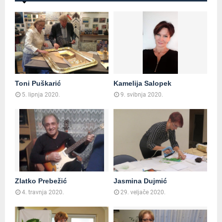
Toni Puškarić
Kamelija Salopek
5. lipnja 2020.
9. svibnja 2020.
Zlatko Prebežić
Jasmina Dujmić
4. travnja 2020.
29. veljače 2020.