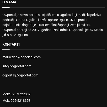
O NAMA
OGportal je news portal sa sjedištem u Ogulinu koji medijski pokriva
područje Grada Ogulina i bivše općine Ogulin. Uz to prati i
najaktualnije događaje u Karlovačkoj županiji, zemlji i svijetu.
OGportal postoji od 2017. godine Nakladnik OGportala je OG Media
j.d.o.o. iz Ogulina.
KONTAKTI
marketing@ogportal.com
info@ogportal.com
ogportal@ogportal.com
Mob: 095-3722889
Mob: 095-5218353