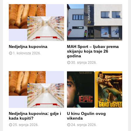
Nedjeljna kupovina
MAH Sport – ljubav prema
skijanju koja traje 26
1. kolovoza 2026.
godina
30. srpnja 2026.
Nedjeljna kupovina: gdje i
U kinu Ogulin ovog
kada kupiti?
vikenda
25. srpnja 2026.
24. srpnja 2026.