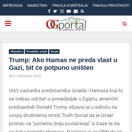
IMPRESSUM
MARKETING
PRAVILA KORIŠTENJA
PRAVILA PRIVATNOSTI
FACEBOOK
TWITTER
INSTAGRAM
YOUTUBE
EMAIL
RSS
PRIMARY
MENU
Aktualno
Hrvatska i svijet
Svijet
Trump: Ako Hamas ne preda vlast u
Gazi, bit će potpuno uništen
5. listopada 2025.
Uoči sastanka predstavnika Izraela i Hamasa koji bi
se trebao održati u ponedjeljak u Egiptu, američki
predsjednik Donald Trump objavio je u subotu na
svojoj društvenoj mreži Truth Social da je Izrael
pristao na “početnu liniju povlačenja” iz Gaze te da
se čeka potvrda Hamasa. Naglasio je za CNN da će