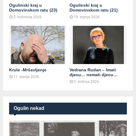
Ogulinski kraj u
Ogulinski kraj u
Domovinskom ratu (23)
Domovinskom ratu (21)
2. kolovoza 2026.
19. srpnja 2026.
Krule -Mršavljenje
Vedrana Rudan – Imati
djecu… nemati djecu…
11. srpnja 2026.
5. svibnja 2026.
Ogulin nekad