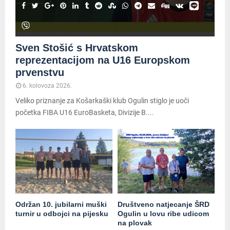
Sven Stošić s Hrvatskom
reprezentacijom na U16 Europskom
prvenstvu
6. kolovoza 2026.
Veliko priznanje za Košarkaški klub Ogulin stiglo je uoči
početka FIBA U16 EuroBasketa, Divizije B....
Održan 10. jubilarni muški
Društveno natjecanje ŠRD
turnir u odbojci na pijesku
Ogulin u lovu ribe udicom
na plovak