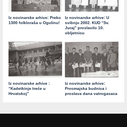
Iz novinarske arhive: Preko
Iz novinarske arhive: U
1300 folkloraša u Ogulinu!
svibnju 2002. KUD “Sv.
Juraj” proslavilo 10.
obljetnicu
Iz novinarske arhive :
Iz novinarske arhive:
“Kadetkinje treće u
Prvomajska budnica i
Hrvatskoj”
proslava dana vatrogasaca