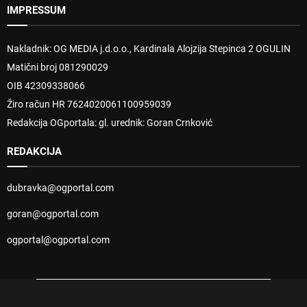
IMPRESSUM
Nakladnik: OG MEDIA j.d.o.o., Kardinala Alojzija Stepinca 2 OGULIN
Matični broj 081290029
OIB 42309338066
Žiro račun HR 7624020061100959039
Redakcija OGportala: gl. urednik: Goran Crnković
REDAKCIJA
dubravka@ogportal.com
goran@ogportal.com
ogportal@ogportal.com