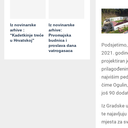
Iz novinarske
Iz novinarske
arhive :
arhive:
“Kadetkinje treće
Prvomajska
u Hrvatskoj”
budnica i
Podsjetimo, o
proslava dana
vatrogasaca
2021. godine
projektiran 
prilagođeni
najvišim pe
čime Ogulin,
još 90 doda
Iz Gradske u
te najavljuj
mjesta za sv