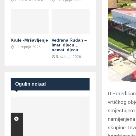
2. kolovoza 2026.
19. srpnja 2026.
Krule -Mršavljenje
Vedrana Rudan –
Imati djecu…
11. srpnja 2026.
nemati djecu…
5. svibnja 2026.
Ogulin nekad
U Poredicama
vrtićkog obj
smještajem d
namijenjena 
skupine. Inve