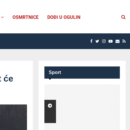
OSMRTNICE
DOĐI U OGULIN
FACEBOOK
TWITTER
INSTAGRAM
YOUTUBE
EMAI
R
Sport
t će