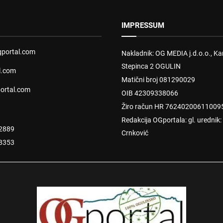
IMPRESSUM
portal.com
Nakladnik: OG MEDIA j.d.o.o., Kar
Stepinca 2 OGULIN
l.com
Matični broj 081290029
ortal.com
OIB 42309338066
Žiro račun HR 76240200611009
Redakcija OGportala: gl. urednik
2889
Crnković
8353