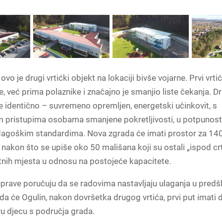
vo je drugi vrtićki objekt na lokaciji bivše vojarne. Prvi vrti
, već prima polaznike i značajno je smanjio liste čekanja. Dr
je identično – suvremeno opremljen, energetski učinkovit, s
m pristupima osobama smanjene pokretljivosti, u potpunost
dagoškim standardima. Nova zgrada će imati prostor za 140
 nakon što se upiše oko 50 mališana koji su ostali „ispod cr
tnih mjesta u odnosu na postojeće kapacitete.
prave poručuju da se radovima nastavljaju ulaganja u predš
u da će Ogulin, nakon dovršetka drugog vrtića, prvi put imati 
u djecu s područja grada.