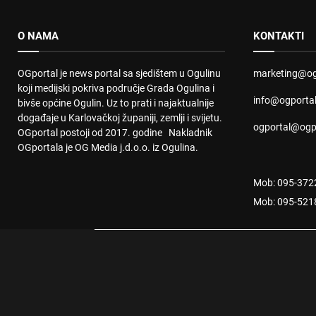
O NAMA
KONTAKTI
OGportal je news portal sa sjedištem u Ogulinu
marketing@og
koji medijski pokriva područje Grada Ogulina i
info@ogporta
bivše općine Ogulin. Uz to prati i najaktualnije
događaje u Karlovačkoj županiji, zemlji i svijetu.
ogportal@ogp
OGportal postoji od 2017. godine Nakladnik
OGportala je OG Media j.d.o.o. iz Ogulina.
Mob: 095-372
Mob: 095-521