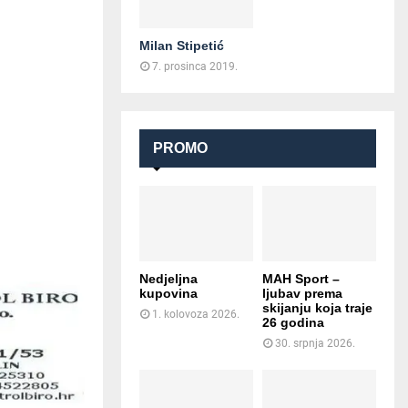
Milan Stipetić
7. prosinca 2019.
PROMO
Nedjeljna
MAH Sport –
kupovina
ljubav prema
skijanju koja traje
1. kolovoza 2026.
26 godina
30. srpnja 2026.