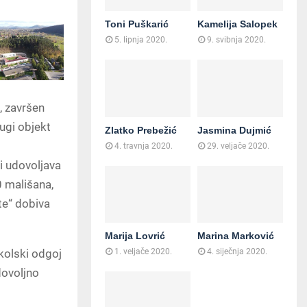
Toni Puškarić
Kamelija Salopek
5. lipnja 2020.
9. svibnja 2020.
ć, završen
ugi objekt
Zlatko Prebežić
Jasmina Dujmić
4. travnja 2020.
29. veljače 2020.
i udovoljava
 mališana,
te“ dobiva
Marija Lovrić
Marina Marković
kolski odgoj
1. veljače 2020.
4. siječnja 2020.
dovoljno