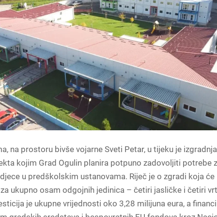
, na prostoru bivše vojarne Sveti Petar, u tijeku je izgradnj
ekta kojim Grad Ogulin planira potpuno zadovoljiti potrebe 
jece u predškolskim ustanovama. Riječ je o zgradi koja će 
za ukupno osam odgojnih jedinica – četiri jasličke i četiri vr
sticija je ukupne vrijednosti oko 3,28 milijuna eura, a financ