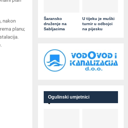
nalni plan
Šaransko
U tijeku je muški
a, nakon
druženje na
turnir u odbojci
prema planu;
Sabljacima
na pijesku
stalacija.
.
Ogulinski umjetnici