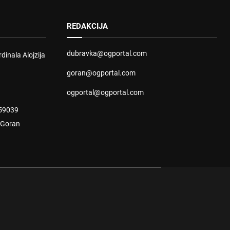
REDAKCIJA
dubravka@ogportal.com
dinala Alojzija
goran@ogportal.com
ogportal@ogportal.com
59039
: Goran