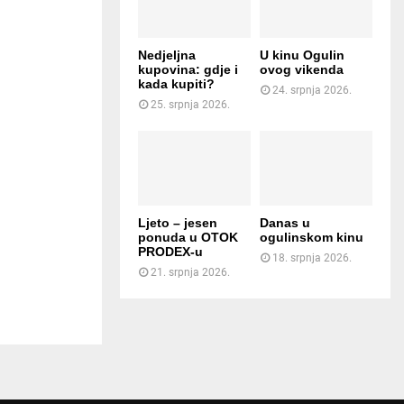
Nedjeljna
U kinu Ogulin
kupovina: gdje i
ovog vikenda
kada kupiti?
24. srpnja 2026.
25. srpnja 2026.
Ljeto – jesen
Danas u
ponuda u OTOK
ogulinskom kinu
PRODEX-u
18. srpnja 2026.
21. srpnja 2026.