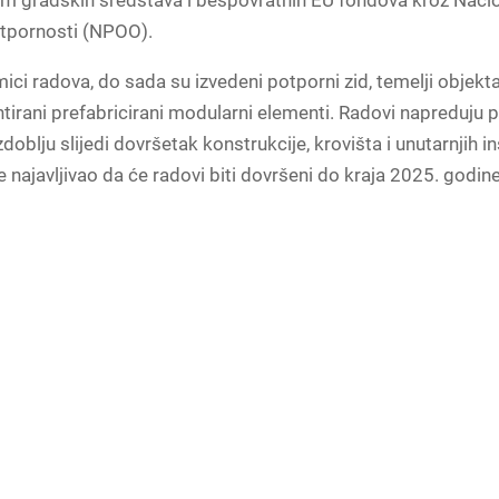
m gradskih sredstava i bespovratnih EU fondova kroz Nacio
otpornosti (NPOO).
ci radova, do sada su izvedeni potporni zid, temelji objekt
irani prefabricirani modularni elementi. Radovi napreduju 
oblju slijedi dovršetak konstrukcije, krovišta i unutarnjih in
je najavljivao da će radovi biti dovršeni do kraja 2025. godine