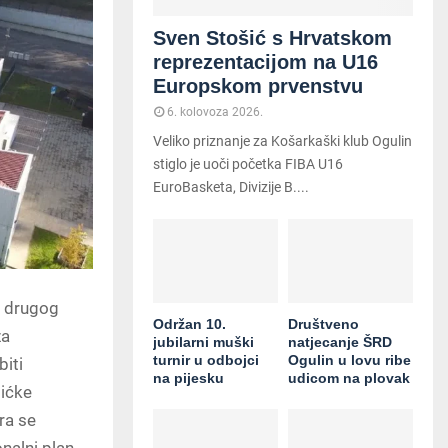
Sven Stošić s Hrvatskom
reprezentacijom na U16
Europskom prvenstvu
6. kolovoza 2026.
Veliko priznanje za Košarkaški klub Ogulin
stiglo je uoči početka FIBA U16
EuroBasketa, Divizije B....
a drugog
Održan 10.
Društveno
za
jubilarni muški
natjecanje ŠRD
turnir u odbojci
Ogulin u lovu ribe
biti
na pijesku
udicom na plovak
tićke
ira se