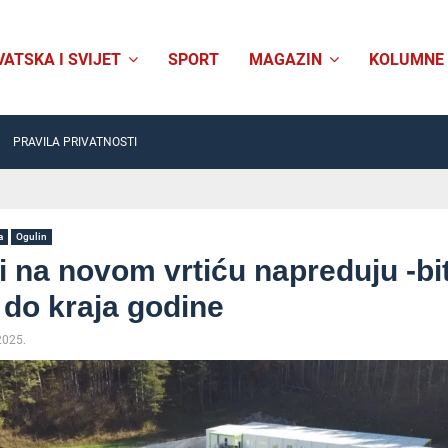
VATSKA I SVIJET
SPORT
MAGAZIN
KOLUMNE
PRAVILA PRIVATNOSTI
a
Ogulin
 na novom vrtiću napreduju -bi
 do kraja godine
2025.