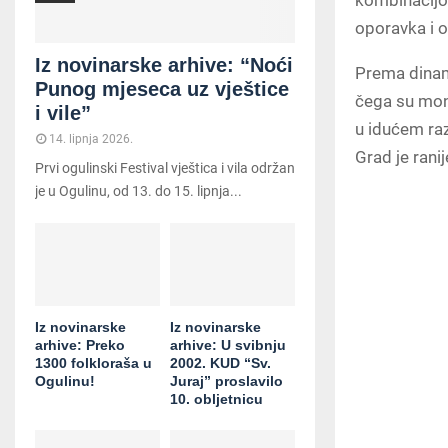
kombinacijo
oporavka i 
Iz novinarske arhive: “Noći
Prema dinami
Punog mjeseca uz vještice
čega su mont
i vile”
u idućem razd
14. lipnja 2026.
Grad je rani
Prvi ogulinski Festival vještica i vila održan
je u Ogulinu, od 13. do 15. lipnja...
Iz novinarske
Iz novinarske
arhive: Preko
arhive: U svibnju
1300 folkloraša u
2002. KUD “Sv.
Ogulinu!
Juraj” proslavilo
10. obljetnicu