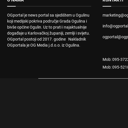
O NAMA
KONTAKTI
OGportal je news portal sa sjedištem u Ogulinu
marketing@og
koji medijski pokriva područje Grada Ogulina i
info@ogporta
bivše općine Ogulin. Uz to prati i najaktualnije
događaje u Karlovačkoj županiji, zemlji i svijetu.
ogportal@ogp
OGportal postoji od 2017. godine Nakladnik
OGportala je OG Media j.d.o.o. iz Ogulina.
Mob: 095-372
Mob: 095-521