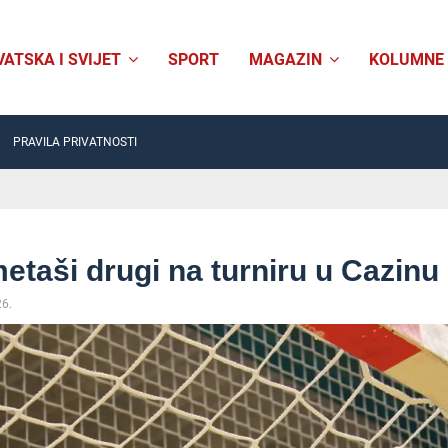
VATSKA I SVIJET
SPORT
MAGAZIN
KOLUMNE
PRAVILA PRIVATNOSTI
taši drugi na turniru u Cazinu
26.