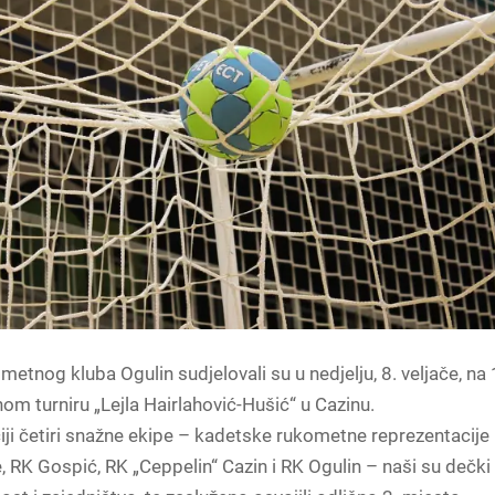
metnog kluba Ogulin sudjelovali su u nedjelju, 8. veljače, na 
 turniru „Lejla Hairlahović-Hušić“ u Cazinu.
ji četiri snažne ekipe – kadetske rukometne reprezentacije
 RK Gospić, RK „Ceppelin“ Cazin i RK Ogulin – naši su dečki