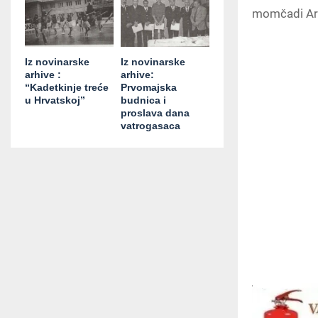
momčadi Aren
Iz novinarske
Iz novinarske
arhive :
arhive:
“Kadetkinje treće
Prvomajska
u Hrvatskoj”
budnica i
proslava dana
vatrogasaca