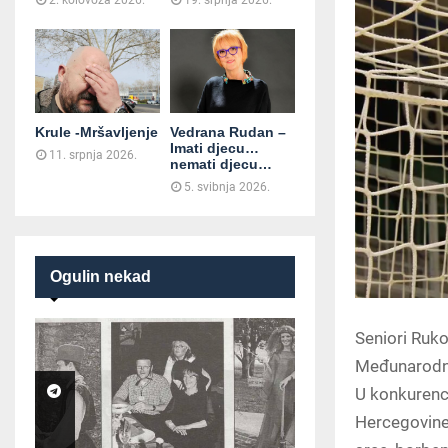
2. kolovoza 2026.
19. srpnja 2026.
Krule -Mršavljenje
Vedrana Rudan –
Imati djecu…
11. srpnja 2026.
nemati djecu…
5. svibnja 2026.
Ogulin nekad
Seniori Ruko
Međunarodnom
U konkurenci
Hercegovine,