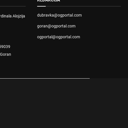
REDAKCIJA
dubravka@ogportal.com
dinala Alojzija
goran@ogportal.com
ogportal@ogportal.com
59039
: Goran