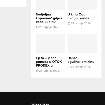
Nedjeljna
U kinu Ogulin
kupovina: gdje i
ovog vikenda
kada kupiti?
24. srpnja 2026.
25. srpnja 2026.
Ljeto – jesen
Danas u
ponuda u OTOK
ogulinskom kinu
PRODEX-u
18. srpnja 2026.
21. srpnja 2026.