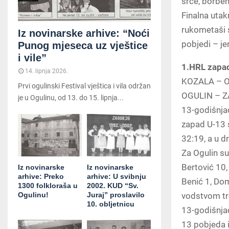
srce, borben
Finalna utak
rukometaši s
Iz novinarske arhive: “Noći
pobjedi – je
Punog mjeseca uz vještice
i vile”
1.HRL zapad
14. lipnja 2026.
KOZALA – O
Prvi ogulinski Festival vještica i vila održan
OGULIN – Z
je u Ogulinu, od 13. do 15. lipnja...
13-godišnjac
zapad U-13 s
32:19, a u d
Za Ogulin su 
Bertović 10,
Iz novinarske
Iz novinarske
arhive: Preko
arhive: U svibnju
Benić 1, Dom
1300 folkloraša u
2002. KUD “Sv.
vodstvom tr
Ogulinu!
Juraj” proslavilo
10. obljetnicu
13-godišnja
13 pobjeda i