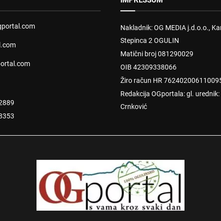
IMPRESSUM
portal.com
Nakladnik: OG MEDIA j.d.o.o., Kar
Stepinca 2 OGULIN
l.com
Matični broj 081290029
ortal.com
OIB 42309338066
Žiro račun HR 76240200611009
Redakcija OGportala: gl. urednik
2889
Crnković
8353