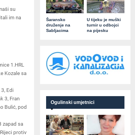
naši su
tali im na
Šaransko
U tijeku je muški
druženje na
turnir u odbojci
Sabljacima
na pijesku
kmice 1.HRL
ke Kozale sa
13, Edi
k 3, Fran
Ogulinski umjetnici
no Bulić, pod
3 zapad sa
Rijeci protiv