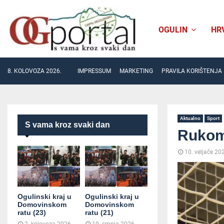
OGULIN
HR
8. KOLOVOZA 2026.
IMPRESSUM
MARKETING
PRAVILA KORIŠTENJA
Aktualno
Sport
S vama kroz svaki dan
Rukome
10. veljače 20
Ogulinski kraj u
Ogulinski kraj u
Domovinskom
Domovinskom
ratu (23)
ratu (21)