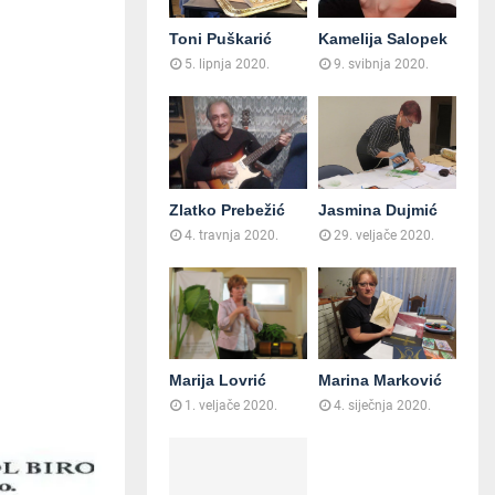
Toni Puškarić
Kamelija Salopek
5. lipnja 2020.
9. svibnja 2020.
Zlatko Prebežić
Jasmina Dujmić
4. travnja 2020.
29. veljače 2020.
Marija Lovrić
Marina Marković
1. veljače 2020.
4. siječnja 2020.