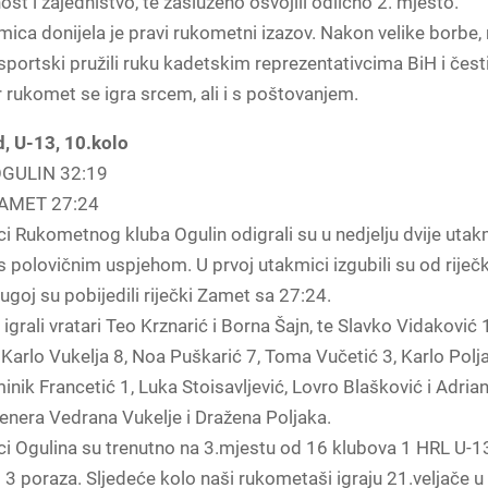
ost i zajedništvo, te zasluženo osvojili odlično 2. mjesto.
mica donijela je pravi rukometni izazov. Nakon velike borbe, 
portski pružili ruku kadetskim reprezentativcima BiH i česti
r rukomet se igra srcem, ali i s poštovanjem.
, U-13, 10.kolo
GULIN 32:19
AMET 27:24
i Rukometnog kluba Ogulin odigrali su u nedjelju dvije uta
 polovičnim uspjehom. U prvoj utakmici izgubili su od riječ
rugoj su pobijedili riječki Zamet sa 27:24.
igrali vratari Teo Krznarić i Borna Šajn, te Slavko Vidaković 
 Karlo Vukelja 8, Noa Puškarić 7, Toma Vučetić 3, Karlo Polja
inik Francetić 1, Luka Stoisavljević, Lovro Blašković i Adria
enera Vedrana Vukelje i Dražena Poljaka.
ci Ogulina su trenutno na 3.mjestu od 16 klubova 1 HRL U-1
 3 poraza. Sljedeće kolo naši rukometaši igraju 21.veljače u 