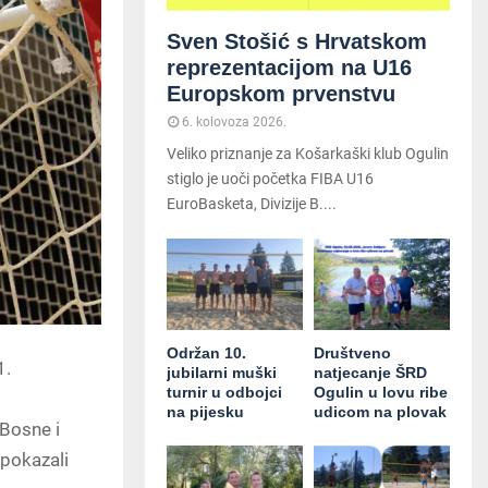
Sven Stošić s Hrvatskom
reprezentacijom na U16
Europskom prvenstvu
6. kolovoza 2026.
Veliko priznanje za Košarkaški klub Ogulin
stiglo je uoči početka FIBA U16
EuroBasketa, Divizije B....
Održan 10.
Društveno
1.
jubilarni muški
natjecanje ŠRD
turnir u odbojci
Ogulin u lovu ribe
na pijesku
udicom na plovak
 Bosne i
 pokazali