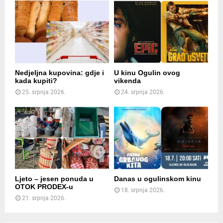
Nedjeljna kupovina: gdje i
U kinu Ogulin ovog
kada kupiti?
vikenda
25. srpnja 2026.
24. srpnja 2026.
Ljeto – jesen ponuda u
Danas u ogulinskom kinu
OTOK PRODEX-u
18. srpnja 2026.
21. srpnja 2026.