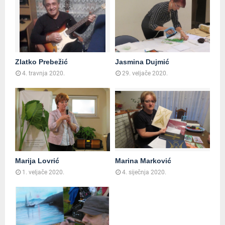
Zlatko Prebežić
Jasmina Dujmić
4. travnja 2020.
29. veljače 2020.
Marija Lovrić
Marina Marković
1. veljače 2020.
4. siječnja 2020.