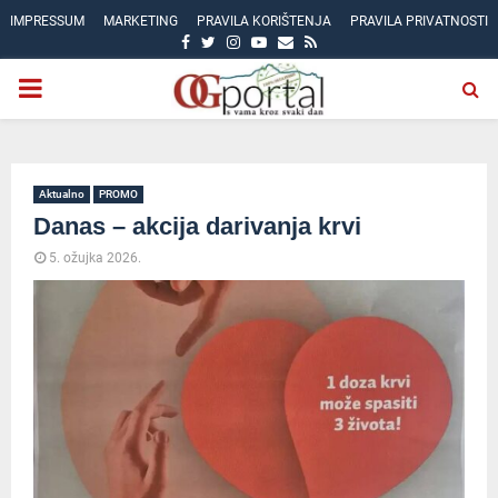
IMPRESSUM
MARKETING
PRAVILA KORIŠTENJA
PRAVILA PRIVATNOSTI
FACEBOOK
TWITTER
INSTAGRAM
YOUTUBE
EMAIL
RSS
PRIMARY
MENU
Aktualno
PROMO
Danas – akcija darivanja krvi
5. ožujka 2026.