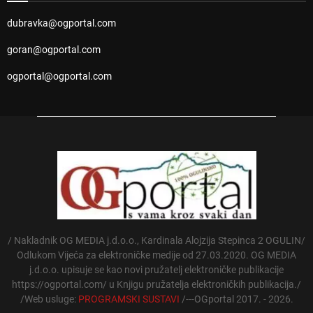
dubravka@ogportal.com
goran@ogportal.com
ogportal@ogportal.com
/ Nakladnik OG MEDIA j.d.o.o., Kardinala Alojzija Stepinca 2 OGULIN/
Odlukom Vijeća za elektroničke medije od 27.03.2020. OG MEDIA
j.d.o.o. upisuje se kao novi pružatelj elektroničke publikacije
https://ogportal.com/ u Knjigu pružatelja elektroničkih publikacija./
/Web usluge:
PROGRAMSKI SUSTAVI
/---OGportal 2017. - 2026.