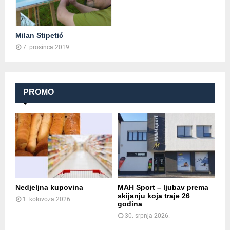
Milan Stipetić
7. prosinca 2019.
PROMO
Nedjeljna kupovina
MAH Sport – ljubav prema
skijanju koja traje 26
1. kolovoza 2026.
godina
30. srpnja 2026.