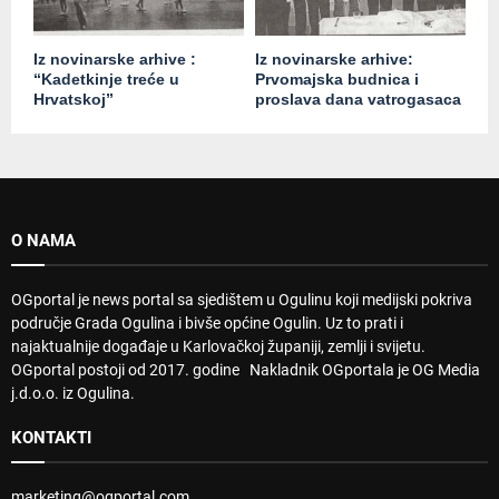
Iz novinarske arhive :
Iz novinarske arhive:
“Kadetkinje treće u
Prvomajska budnica i
Hrvatskoj”
proslava dana vatrogasaca
O NAMA
OGportal je news portal sa sjedištem u Ogulinu koji medijski pokriva
područje Grada Ogulina i bivše općine Ogulin. Uz to prati i
najaktualnije događaje u Karlovačkoj županiji, zemlji i svijetu.
OGportal postoji od 2017. godine Nakladnik OGportala je OG Media
j.d.o.o. iz Ogulina.
KONTAKTI
marketing@ogportal.com