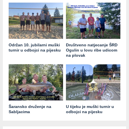
Održan 10. jubilarni muški
Društveno natjecanje ŠRD
turnir u odbojci na pijesku
Ogulin u lovu ribe udicom
na plovak
Šaransko druženje na
U tijeku je muški turnir u
Sabljacima
odbojci na pijesku