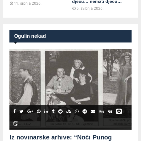
djecu… nemati djecu…
11. srpnja 2026.
5. svibnja 2026.
Ogulin nekad
Iz novinarske arhive: “Noći Punog