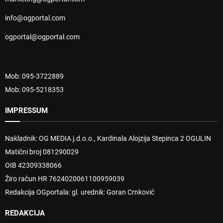
info@ogportal.com
ogportal@ogportal.com
Mob: 095-3722889
Mob: 095-5218353
IMPRESSUM
Nakladnik: OG MEDIA j.d.o.o., Kardinala Alojzija Stepinca 2 OGULIN
Matični broj 081290029
OIB 42309338066
Žiro račun HR 7624020061100959039
Redakcija OGportala: gl. urednik: Goran Crnković
REDAKCIJA