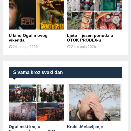
U kinu Ogulin ovog
Ljeto – jesen ponuda u
vikenda
OTOK PRODEX-u
24. srpnja 2026.
21. srpnja 2026.
S vama kroz svaki dan
Ogulinski kraj u
Krule -Mršavljenje