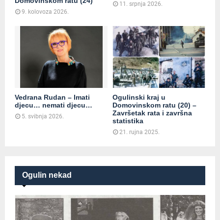
Domovinskom ratu (24)
11. srpnja 2026.
9. kolovoza 2026.
Vedrana Rudan – Imati
Ogulinski kraj u
djecu… nemati djecu…
Domovinskom ratu (20) –
Završetak rata i završna
5. svibnja 2026.
statistika
21. rujna 2025.
Ogulin nekad