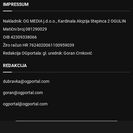
IMPRESSUM
Nakladnik: OG MEDIA j.d.o.o., Kardinala Alojzija Stepinca 2 OGULIN
Matični broj 081290029
OIB 42309338066
Žiro račun HR 7624020061100959039
Redakcija OGportala: gl. urednik: Goran Crnković
REDAKCIJA
dubravka@ogportal.com
goran@ogportal.com
ogportal@ogportal.com