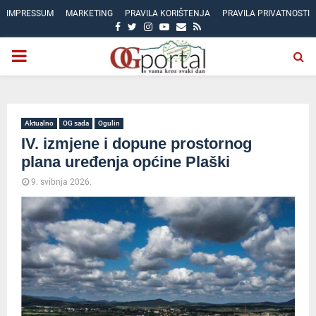
IMPRESSUM
MARKETING
PRAVILA KORIŠTENJA
PRAVILA PRIVATNOSTI
FACEBOOK
TWITTER
INSTAGRAM
YOUTUBE
EMAIL
RSS
PRIMARY
MENU
Aktualno
OG sada
Ogulin
IV. izmjene i dopune prostornog
plana uređenja općine Plaški
9. svibnja 2026.