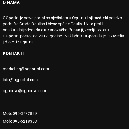
O NAMA
OGportal je news portal sa sjedištem u Ogulinu koji medijski pokriva
područje Grada Ogulina i bivše općine Ogulin. Uz to prati i
najaktualnije događaje u Karlovačkoj županiji, zemlji i svijetu.
OGportal postoji od 2017. godine Nakladnik OGportala je OG Media
j.d.o.o. iz Ogulina.
KONTAKTI
marketing@ogportal.com
info@ogportal.com
ogportal@ogportal.com
Mob: 095-3722889
Mob: 095-5218353