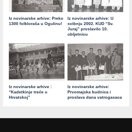
Iz novinarske arhive: Preko
Iz novinarske arhive: U
1300 folkloraša u Ogulinu!
svibnju 2002. KUD “Sv.
Juraj” proslavilo 10.
obljetnicu
Iz novinarske arhive :
Iz novinarske arhive:
“Kadetkinje treće u
Prvomajska budnica i
Hrvatskoj”
proslava dana vatrogasaca