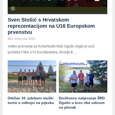
Sven Stošić s Hrvatskom
reprezentacijom na U16 Europskom
prvenstvu
6. kolovoza 2026.
Veliko priznanje za Košarkaški klub Ogulin stiglo je uoči
početka FIBA U16 EuroBasketa, Divizije B....
Održan 10. jubilarni muški
Društveno natjecanje ŠRD
turnir u odbojci na pijesku
Ogulin u lovu ribe udicom
na plovak