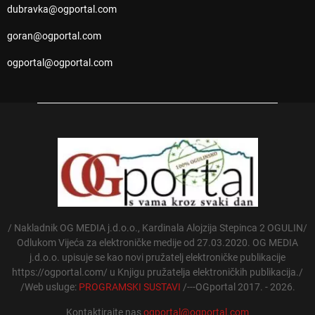
dubravka@ogportal.com
goran@ogportal.com
ogportal@ogportal.com
/ Nakladnik OG MEDIA j.d.o.o., Kardinala Alojzija Stepinca 2 OGULIN/
Odlukom Vijeća za elektroničke medije od 27.03.2020. OG MEDIA
j.d.o.o. upisuje se kao novi pružatelj elektroničke publikacije
https://ogportal.com/ u Knjigu pružatelja elektroničkih publikacija./
/Web usluge:
PROGRAMSKI SUSTAVI
/---OGportal 2017. - 2026.
Kontaktirajte nas
ogportal@ogportal.com