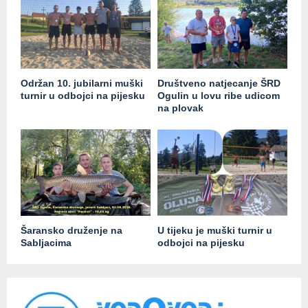
Održan 10. jubilarni muški
Društveno natjecanje ŠRD
turnir u odbojci na pijesku
Ogulin u lovu ribe udicom
na plovak
Šaransko druženje na
U tijeku je muški turnir u
Sabljacima
odbojci na pijesku