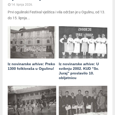
14. lipnja 2026.
Prvi ogulinski Festival vještica i vila održan je u Ogulinu, od 13.
do 15. lipnja...
Iz novinarske arhive: Preko
Iz novinarske arhive: U
1300 folkloraša u Ogulinu!
svibnju 2002. KUD “Sv.
Juraj” proslavilo 10.
obljetnicu