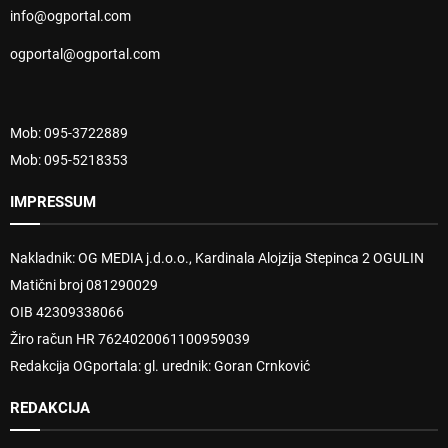
info@ogportal.com
ogportal@ogportal.com
Mob: 095-3722889
Mob: 095-5218353
IMPRESSUM
Nakladnik: OG MEDIA j.d.o.o., Kardinala Alojzija Stepinca 2 OGULIN
Matični broj 081290029
OIB 42309338066
Žiro račun HR 7624020061100959039
Redakcija OGportala: gl. urednik: Goran Crnković
REDAKCIJA