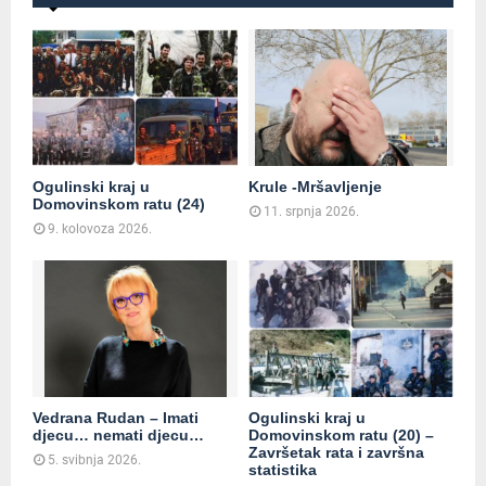
Ogulinski kraj u
Krule -Mršavljenje
Domovinskom ratu (24)
11. srpnja 2026.
9. kolovoza 2026.
Vedrana Rudan – Imati
Ogulinski kraj u
djecu… nemati djecu…
Domovinskom ratu (20) –
Završetak rata i završna
5. svibnja 2026.
statistika