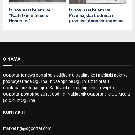
Iz novinarske arhive :
Iz novinarske arhive:
“Kadetkinje treće u
Prvomajska budnica i
Hrvatskoj”
proslava dana vatrogasaca
O NAMA
OGportal je news portal sa sjedištem u Ogulinu koji medijski pokriva
područje Grada Ogulina i bivše općine Ogulin. Uz to prati i
najaktualnije događaje u Karlovačkoj županiji, zemlji i svijetu.
OGportal postoji od 2017. godine Nakladnik OGportala je OG Media
j.d.o.o. iz Ogulina.
KONTAKTI
marketing@ogportal.com