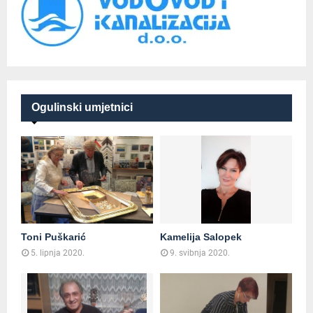
Ogulinski umjetnici
Toni Puškarić
Kamelija Salopek
5. lipnja 2020.
9. svibnja 2020.