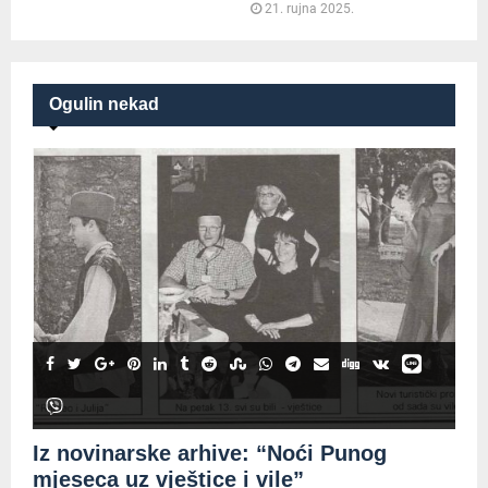
21. rujna 2025.
Ogulin nekad
Iz novinarske arhive: “Noći Punog
mjeseca uz vještice i vile”