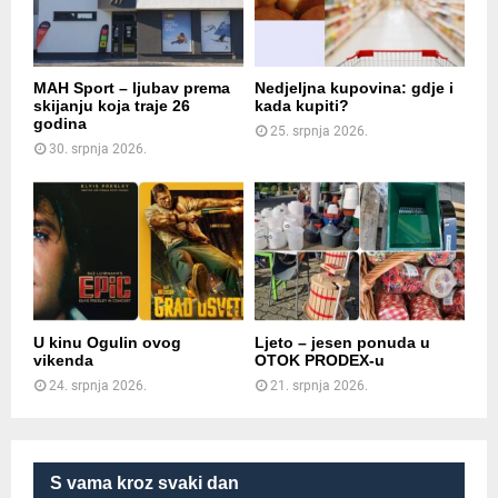
MAH Sport – ljubav prema
Nedjeljna kupovina: gdje i
skijanju koja traje 26
kada kupiti?
godina
25. srpnja 2026.
30. srpnja 2026.
U kinu Ogulin ovog
Ljeto – jesen ponuda u
vikenda
OTOK PRODEX-u
24. srpnja 2026.
21. srpnja 2026.
S vama kroz svaki dan