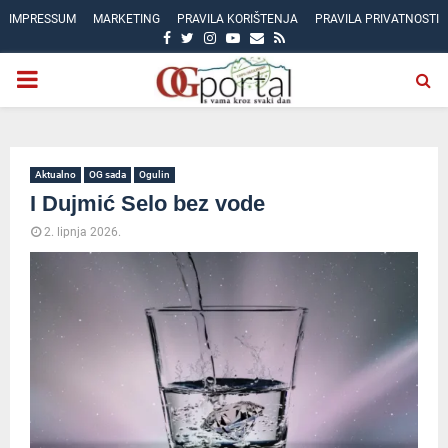
IMPRESSUM
MARKETING
PRAVILA KORIŠTENJA
PRAVILA PRIVATNOSTI
FACEBOOK
TWITTER
INSTAGRAM
YOUTUBE
EMAIL
RSS
PRIMARY
MENU
Aktualno
OG sada
Ogulin
I Dujmić Selo bez vode
2. lipnja 2026.