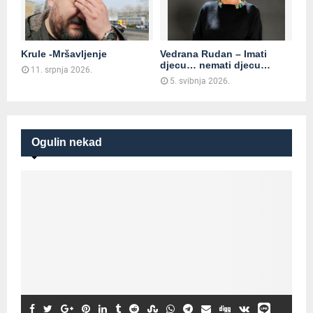
Krule -Mršavljenje
Vedrana Rudan – Imati
djecu… nemati djecu…
11. srpnja 2026.
5. svibnja 2026.
Ogulin nekad