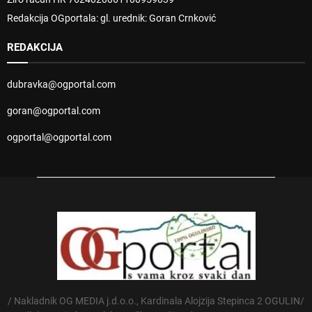
Redakcija OGportala: gl. urednik: Goran Crnković
REDAKCIJA
dubravka@ogportal.com
goran@ogportal.com
ogportal@ogportal.com
/ Nakladnik OG MEDIA j.d.o.o., Kardinala Alojzija Stepinca 2 OGULIN/