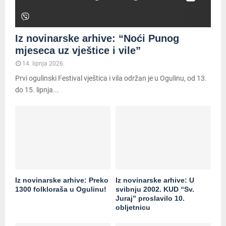
Iz novinarske arhive: “Noći Punog
mjeseca uz vještice i vile”
14. lipnja 2026.
Prvi ogulinski Festival vještica i vila održan je u Ogulinu, od 13.
do 15. lipnja...
Iz novinarske arhive: Preko
Iz novinarske arhive: U
1300 folkloraša u Ogulinu!
svibnju 2002. KUD “Sv.
Juraj” proslavilo 10.
obljetnicu