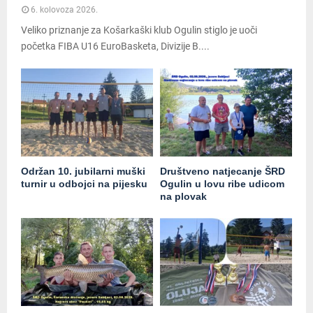
6. kolovoza 2026.
Veliko priznanje za Košarkaški klub Ogulin stiglo je uoči
početka FIBA U16 EuroBasketa, Divizije B....
Održan 10. jubilarni muški
Društveno natjecanje ŠRD
turnir u odbojci na pijesku
Ogulin u lovu ribe udicom
na plovak