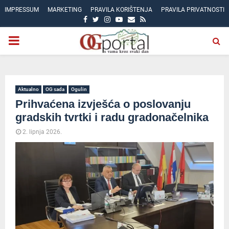
IMPRESSUM
MARKETING
PRAVILA KORIŠTENJA
PRAVILA PRIVATNOSTI
FACEBOOK
TWITTER
INSTAGRAM
YOUTUBE
EMAIL
RSS
PRIMARY
MENU
Aktualno
OG sada
Ogulin
Prihvaćena izvješća o poslovanju
gradskih tvrtki i radu gradonačelnika
2. lipnja 2026.