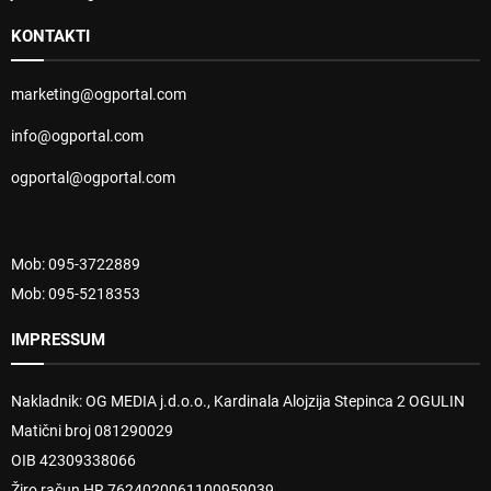
KONTAKTI
marketing@ogportal.com
info@ogportal.com
ogportal@ogportal.com
Mob: 095-3722889
Mob: 095-5218353
IMPRESSUM
Nakladnik: OG MEDIA j.d.o.o., Kardinala Alojzija Stepinca 2 OGULIN
Matični broj 081290029
OIB 42309338066
Žiro račun HR 7624020061100959039