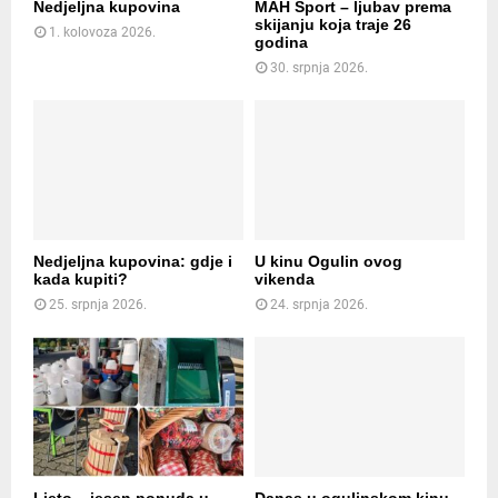
Nedjeljna kupovina
MAH Sport – ljubav prema
skijanju koja traje 26
1. kolovoza 2026.
godina
30. srpnja 2026.
Nedjeljna kupovina: gdje i
U kinu Ogulin ovog
kada kupiti?
vikenda
25. srpnja 2026.
24. srpnja 2026.
Ljeto – jesen ponuda u
Danas u ogulinskom kinu