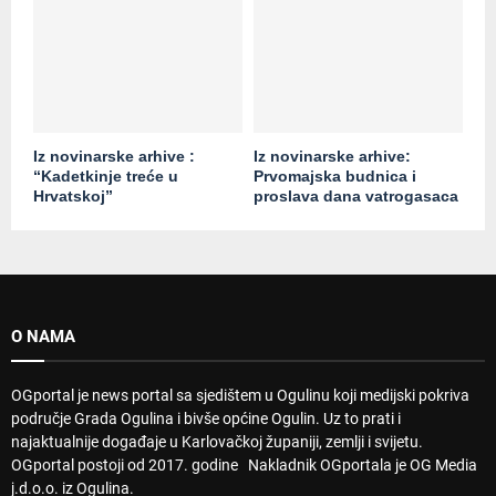
Iz novinarske arhive :
Iz novinarske arhive:
“Kadetkinje treće u
Prvomajska budnica i
Hrvatskoj”
proslava dana vatrogasaca
O NAMA
OGportal je news portal sa sjedištem u Ogulinu koji medijski pokriva
područje Grada Ogulina i bivše općine Ogulin. Uz to prati i
najaktualnije događaje u Karlovačkoj županiji, zemlji i svijetu.
OGportal postoji od 2017. godine Nakladnik OGportala je OG Media
j.d.o.o. iz Ogulina.