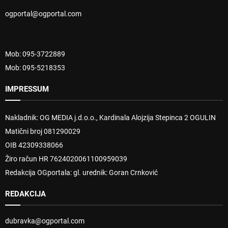
ogportal@ogportal.com
Mob: 095-3722889
Mob: 095-5218353
IMPRESSUM
Nakladnik: OG MEDIA j.d.o.o., Kardinala Alojzija Stepinca 2 OGULIN
Matični broj 081290029
OIB 42309338066
Žiro račun HR 7624020061100959039
Redakcija OGportala: gl. urednik: Goran Crnković
REDAKCIJA
dubravka@ogportal.com