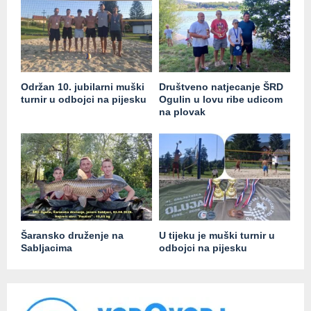
Održan 10. jubilarni muški
Društveno natjecanje ŠRD
turnir u odbojci na pijesku
Ogulin u lovu ribe udicom
na plovak
Šaransko druženje na
U tijeku je muški turnir u
Sabljacima
odbojci na pijesku