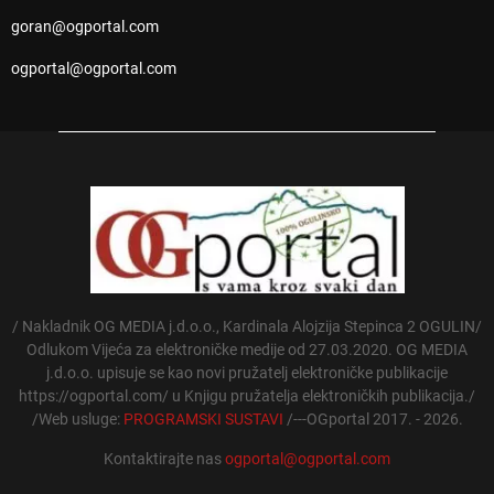
goran@ogportal.com
ogportal@ogportal.com
/ Nakladnik OG MEDIA j.d.o.o., Kardinala Alojzija Stepinca 2 OGULIN/
Odlukom Vijeća za elektroničke medije od 27.03.2020. OG MEDIA
j.d.o.o. upisuje se kao novi pružatelj elektroničke publikacije
https://ogportal.com/ u Knjigu pružatelja elektroničkih publikacija./
/Web usluge:
PROGRAMSKI SUSTAVI
/---OGportal 2017. - 2026.
Kontaktirajte nas
ogportal@ogportal.com