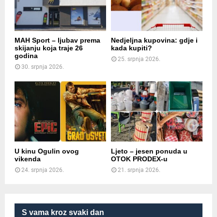
MAH Sport – ljubav prema
Nedjeljna kupovina: gdje i
skijanju koja traje 26
kada kupiti?
godina
25. srpnja 2026.
30. srpnja 2026.
U kinu Ogulin ovog
Ljeto – jesen ponuda u
vikenda
OTOK PRODEX-u
24. srpnja 2026.
21. srpnja 2026.
S vama kroz svaki dan