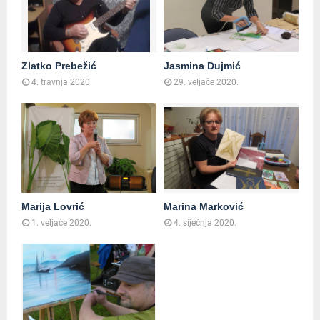
Zlatko Prebežić
Jasmina Dujmić
4. travnja 2020.
29. veljače 2020.
Marija Lovrić
Marina Marković
1. veljače 2020.
4. siječnja 2020.