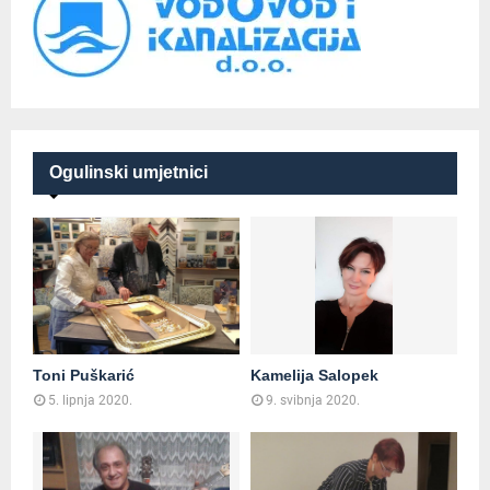
Ogulinski umjetnici
Toni Puškarić
Kamelija Salopek
5. lipnja 2020.
9. svibnja 2020.