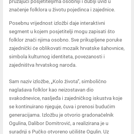
pružajući posjetiteljima osobniji i dublji uvid u
značenje folklora u životu pojedinca i zajednice.
Posebnu vrijednost izložbi daje interaktivni
segment u kojem posjetitelji mogu zapisati što
folklor znači njima osobno. Sve prikupljene poruke
zajednički će oblikovati mozaik hrvatske šahovnice,
simbola kulturnog identiteta, povezanosti i
zajedništva hrvatskog naroda.
Sam naziv izložbe, „Kolo života“, simbolično
naglašava folklor kao neizostavan dio
svakodnevice, nasljeđa i zajedničkog iskustva koje
se kontinuirano njeguje, čuva i prenosi budućim
generacijama. Izložbu je otvorio gradonačelnik
Ogulina,
Dalibor Domitrović
, a realizirana je u
suradnji s
Pučko otvoreno učilište Ogulin
. Uz