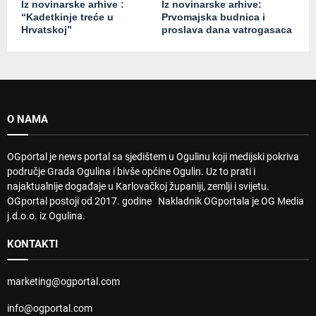
Iz novinarske arhive :
Iz novinarske arhive:
“Kadetkinje treće u
Prvomajska budnica i
Hrvatskoj”
proslava dana vatrogasaca
O NAMA
OGportal je news portal sa sjedištem u Ogulinu koji medijski pokriva
područje Grada Ogulina i bivše općine Ogulin. Uz to prati i
najaktualnije događaje u Karlovačkoj županiji, zemlji i svijetu.
OGportal postoji od 2017. godine Nakladnik OGportala je OG Media
j.d.o.o. iz Ogulina.
KONTAKTI
marketing@ogportal.com
info@ogportal.com