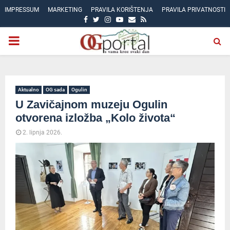
IMPRESSUM
MARKETING
PRAVILA KORIŠTENJA
PRAVILA PRIVATNOSTI
FACEBOOK
TWITTER
INSTAGRAM
YOUTUBE
EMAIL
RSS
PRIMARY
MENU
Aktualno
OG sada
Ogulin
U Zavičajnom muzeju Ogulin
otvorena izložba „Kolo života“
2. lipnja 2026.