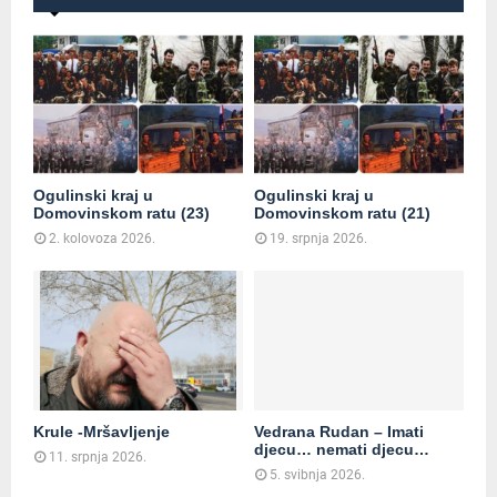
Ogulinski kraj u
Ogulinski kraj u
Domovinskom ratu (23)
Domovinskom ratu (21)
2. kolovoza 2026.
19. srpnja 2026.
Krule -Mršavljenje
Vedrana Rudan – Imati
djecu… nemati djecu…
11. srpnja 2026.
5. svibnja 2026.