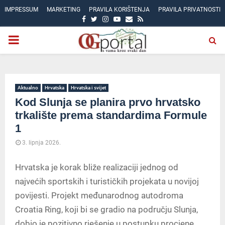
IMPRESSUM
MARKETING
PRAVILA KORIŠTENJA
PRAVILA PRIVATNOSTI
FACEBOOK
TWITTER
INSTAGRAM
YOUTUBE
EMAIL
RSS
PRIMARY
MENU
Aktualno
Hrvatska
Hrvatska i svijet
Kod Slunja se planira prvo hrvatsko
trkalište prema standardima Formule
1
3. lipnja 2026.
Hrvatska je korak bliže realizaciji jednog od
najvećih sportskih i turističkih projekata u novijoj
povijesti. Projekt međunarodnog autodroma
Croatia Ring, koji bi se gradio na području Slunja,
dobio je pozitivno rješenje u postupku procjene