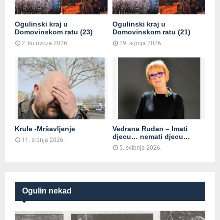
Ogulinski kraj u
Ogulinski kraj u
Domovinskom ratu (23)
Domovinskom ratu (21)
2. kolovoza 2026.
19. srpnja 2026.
Krule -Mršavljenje
Vedrana Rudan – Imati
djecu… nemati djecu…
11. srpnja 2026.
5. svibnja 2026.
Ogulin nekad