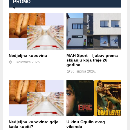
PROMO
Nedjeljna kupovina
MAH Sport – ljubav prema
skijanju koja traje 26
1. kolovoza 2026.
godina
30. srpnja 2026.
Nedjeljna kupovina: gdje i
U kinu Ogulin ovog
kada kupiti?
vikenda