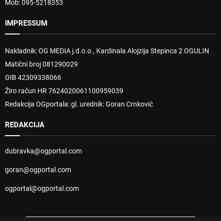
Mob: 095-5218353
IMPRESSUM
Nakladnik: OG MEDIA j.d.o.o., Kardinala Alojzija Stepinca 2 OGULIN
Matični broj 081290029
OIB 42309338066
Žiro račun HR 7624020061100959039
Redakcija OGportala: gl. urednik: Goran Crnković
REDAKCIJA
dubravka@ogportal.com
goran@ogportal.com
ogportal@ogportal.com