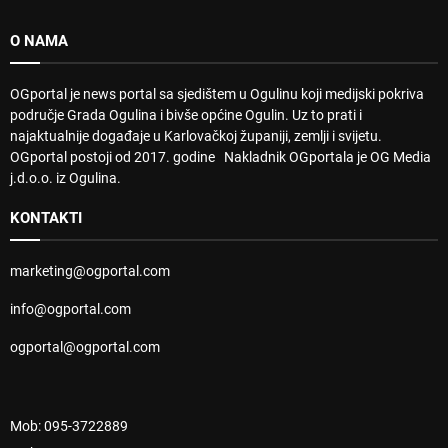
O NAMA
OGportal je news portal sa sjedištem u Ogulinu koji medijski pokriva
područje Grada Ogulina i bivše općine Ogulin. Uz to prati i
najaktualnije događaje u Karlovačkoj županiji, zemlji i svijetu.
OGportal postoji od 2017. godine Nakladnik OGportala je OG Media
j.d.o.o. iz Ogulina.
KONTAKTI
marketing@ogportal.com
info@ogportal.com
ogportal@ogportal.com
Mob: 095-3722889