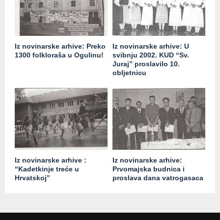
Iz novinarske arhive: Preko
Iz novinarske arhive: U
1300 folkloraša u Ogulinu!
svibnju 2002. KUD “Sv.
Juraj” proslavilo 10.
obljetnicu
Iz novinarske arhive :
Iz novinarske arhive:
“Kadetkinje treće u
Prvomajska budnica i
Hrvatskoj”
proslava dana vatrogasaca