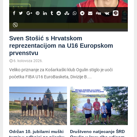
Sven Stošić s Hrvatskom
reprezentacijom na U16 Europskom
prvenstvu
6. kolovoza 2026.
Veliko priznanje za Košarkaški klub Ogulin stiglo je uoči
početka FIBA U16 EuroBasketa, Divizije B....
Održan 10. jubilarni muški
Društveno natjecanje ŠRD
turnir u odbojci na pijesku
Ogulin u lovu ribe udicom