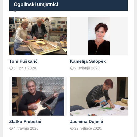
Ogulinski umjetnici
Toni Puškarić
Kamelija Salopek
5. lipnja 2020.
9. svibnja 2020.
Zlatko Prebežić
Jasmina Dujmić
4. travnja 2020.
29. veljače 2020.