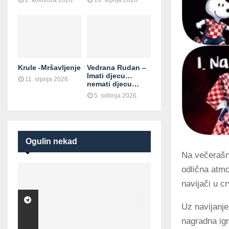
2. kolovoza 2026.
19. srpnja 2026.
Krule -Mršavljenje
Vedrana Rudan –
Imati djecu…
11. srpnja 2026.
nemati djecu…
5. svibnja 2026.
Ogulin nekad
Na večerašnj
odlična atmo
navijači u c
Uz navijanje
nagradna igr