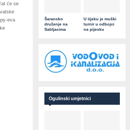
žat će se
rvatske
Šaransko
U tijeku je muški
opy-eva
druženje na
turnir u odbojci
ške
Sabljacima
na pijesku
Ogulinski umjetnici