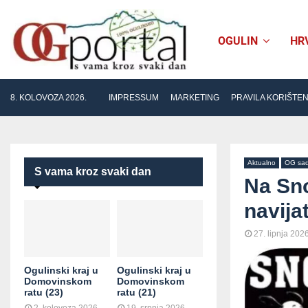
OGULIN
HR
8. KOLOVOZA 2026.
IMPRESSUM
MARKETING
PRAVILA KORIŠTE
Aktualno
OG sa
S vama kroz svaki dan
Na Sno
navija
27. lipnja 2026
Ogulinski kraj u
Ogulinski kraj u
Domovinskom
Domovinskom
ratu (23)
ratu (21)