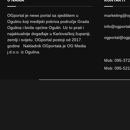
O NAMA
KONTAKTI
OGportal je news portal sa sjedištem u
marketing@og
Ogulinu koji medijski pokriva područje Grada
info@ogporta
Ogulina i bivše općine Ogulin. Uz to prati i
najaktualnije događaje u Karlovačkoj županiji,
ogportal@ogp
zemlji i svijetu. OGportal postoji od 2017.
godine Nakladnik OGportala je OG Media
j.d.o.o. iz Ogulina.
Mob: 095-37
Mob: 095-52