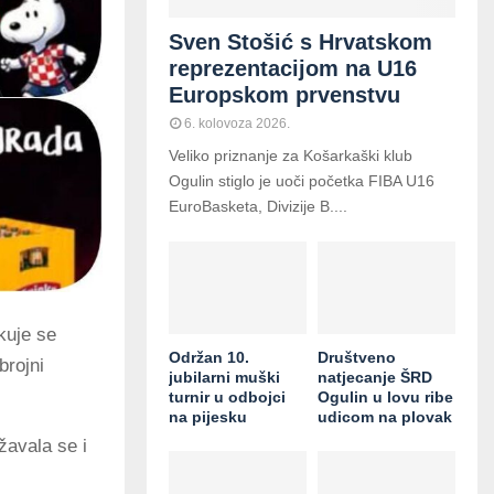
Sven Stošić s Hrvatskom
reprezentacijom na U16
Europskom prvenstvu
6. kolovoza 2026.
Veliko priznanje za Košarkaški klub
Ogulin stiglo je uoči početka FIBA U16
EuroBasketa, Divizije B....
kuje se
Održan 10.
Društveno
brojni
jubilarni muški
natjecanje ŠRD
turnir u odbojci
Ogulin u lovu ribe
na pijesku
udicom na plovak
žavala se i