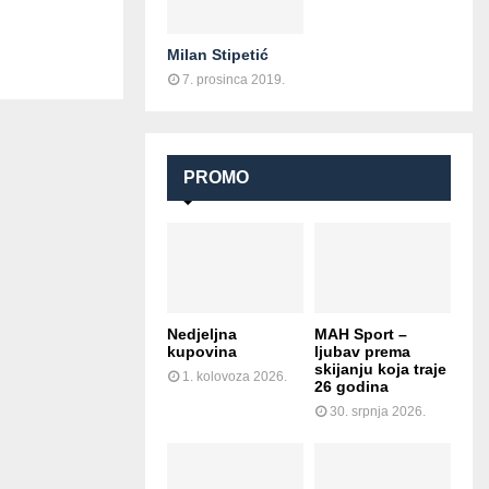
Milan Stipetić
7. prosinca 2019.
PROMO
Nedjeljna
MAH Sport –
kupovina
ljubav prema
skijanju koja traje
1. kolovoza 2026.
26 godina
30. srpnja 2026.