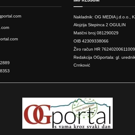
IMPRESSUM
portal.com
Nakladnik: OG MEDIA j.d.o.o., K
Alojzija Stepinca 2 OGULIN
l.com
Matični broj 081290029
ortal.com
OIB 42309338066
Žiro račun HR 7624020061100
Redakcija OGportala: gl. uredni
22889
Crnković
18353