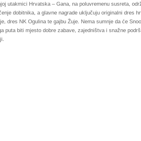
joj utakmici Hrvatska – Gana, na poluvremenu susreta, odr
ačenje dobitnika, a glavne nagrade uključuju originalni dres h
ije, dres NK Ogulina te gajbu Žuje. Nema sumnje da će Sno
oga puta biti mjesto dobre zabave, zajedništva i snažne podr
i.