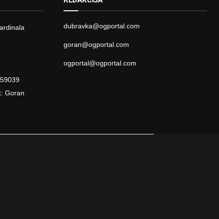
REDAKCIJA
dubravka@ogportal.com
ardinala
goran@ogportal.com
ogportal@ogportal.com
959039
k: Goran