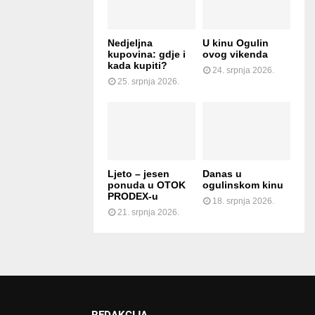
Nedjeljna
U kinu Ogulin
kupovina: gdje i
ovog vikenda
kada kupiti?
24. srpnja 2026.
25. srpnja 2026.
Ljeto – jesen
Danas u
ponuda u OTOK
ogulinskom kinu
PRODEX-u
18. srpnja 2026.
21. srpnja 2026.