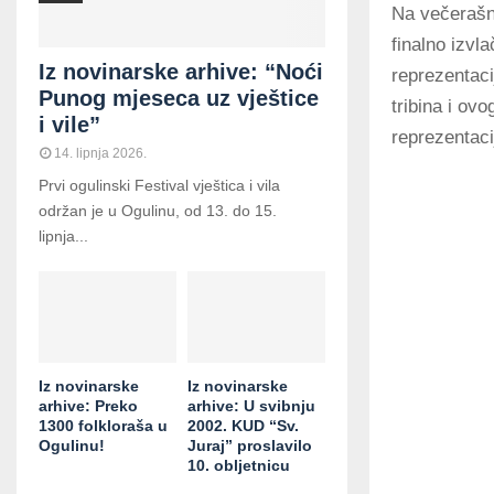
Na večerašn
finalno izvl
Iz novinarske arhive: “Noći
reprezentac
Punog mjeseca uz vještice
tribina i ov
i vile”
reprezentacij
14. lipnja 2026.
Prvi ogulinski Festival vještica i vila
održan je u Ogulinu, od 13. do 15.
lipnja...
Iz novinarske
Iz novinarske
arhive: Preko
arhive: U svibnju
1300 folkloraša u
2002. KUD “Sv.
Ogulinu!
Juraj” proslavilo
10. obljetnicu