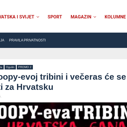
VATSKA I SVIJET
SPORT
MAGAZIN
KOLUMNE
NJA
PRAVILA PRIVATNOSTI
da
Ogulin
PROMO 2
opy-evoj tribini i večeras će se
ti za Hrvatsku
.