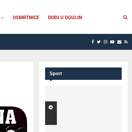
OSMRTNICE
DOĐI U OGULIN
FACEBOOK
TWITTER
INSTAGRAM
YOUTUB
EMAI
R
Sport