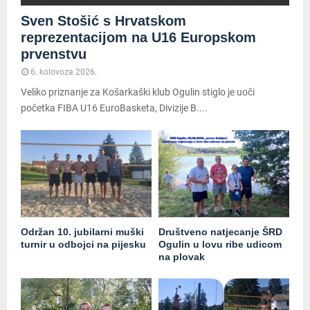
Sven Stošić s Hrvatskom
reprezentacijom na U16 Europskom
prvenstvu
6. kolovoza 2026.
Veliko priznanje za Košarkaški klub Ogulin stiglo je uoči
početka FIBA U16 EuroBasketa, Divizije B....
Održan 10. jubilarni muški
Društveno natjecanje ŠRD
turnir u odbojci na pijesku
Ogulin u lovu ribe udicom
na plovak