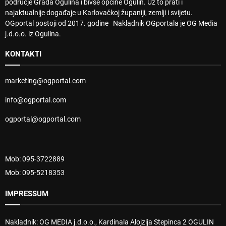
područje Grada Ogulina i bivše općine Ogulin. Uz to prati i
najaktualnije događaje u Karlovačkoj županiji, zemlji i svijetu.
OGportal postoji od 2017. godine Nakladnik OGportala je OG Media
j.d.o.o. iz Ogulina.
KONTAKTI
marketing@ogportal.com
info@ogportal.com
ogportal@ogportal.com
Mob: 095-3722889
Mob: 095-5218353
IMPRESSUM
Nakladnik: OG MEDIA j.d.o.o., Kardinala Alojzija Stepinca 2 OGULIN