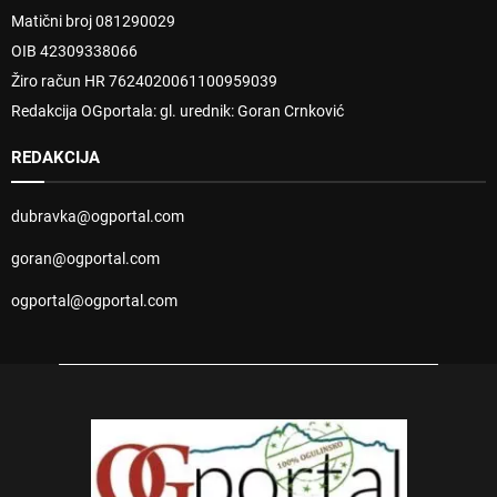
Matični broj 081290029
OIB 42309338066
Žiro račun HR 7624020061100959039
Redakcija OGportala: gl. urednik: Goran Crnković
REDAKCIJA
dubravka@ogportal.com
goran@ogportal.com
ogportal@ogportal.com