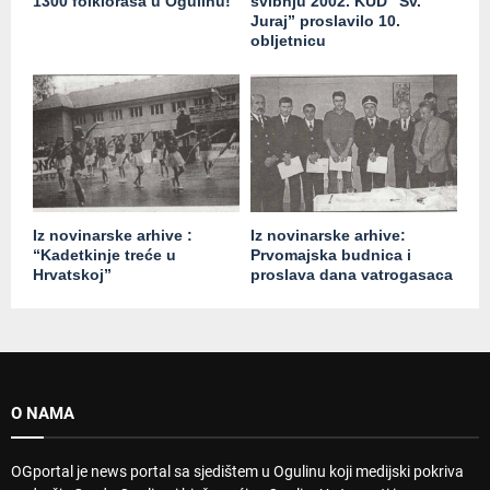
1300 folkloraša u Ogulinu!
svibnju 2002. KUD “Sv.
Juraj” proslavilo 10.
obljetnicu
Iz novinarske arhive :
Iz novinarske arhive:
“Kadetkinje treće u
Prvomajska budnica i
Hrvatskoj”
proslava dana vatrogasaca
O NAMA
OGportal je news portal sa sjedištem u Ogulinu koji medijski pokriva