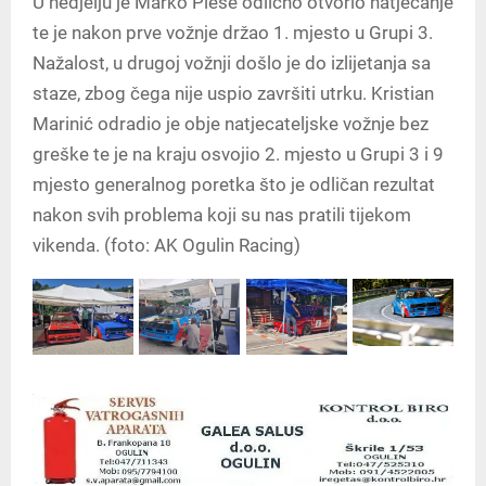
U nedjelju je Marko Pleše odlično otvorio natjecanje
te je nakon prve vožnje držao 1. mjesto u Grupi 3.
Nažalost, u drugoj vožnji došlo je do izlijetanja sa
staze, zbog čega nije uspio završiti utrku. Kristian
Marinić odradio je obje natjecateljske vožnje bez
greške te je na kraju osvojio 2. mjesto u Grupi 3 i 9
mjesto generalnog poretka što je odličan rezultat
nakon svih problema koji su nas pratili tijekom
vikenda. (foto: AK Ogulin Racing)