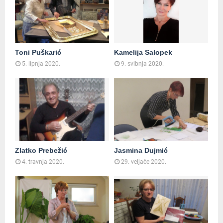
Toni Puškarić
Kamelija Salopek
5. lipnja 2020.
9. svibnja 2020.
Zlatko Prebežić
Jasmina Dujmić
4. travnja 2020.
29. veljače 2020.