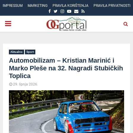
IMPRESSUM
MARKETING
PRAVILA KORIŠTENJA
PRAVILA PRIVATNOSTI
FACEBOOK
TWITTER
INSTAGRAM
YOUTUBE
EMAIL
RSS
PRIMARY
MENU
Aktualno
Sport
Automobilizam – Kristian Marinić i
Marko Pleše na 32. Nagradi Stubičkih
Toplica
29. lipnja 2026.