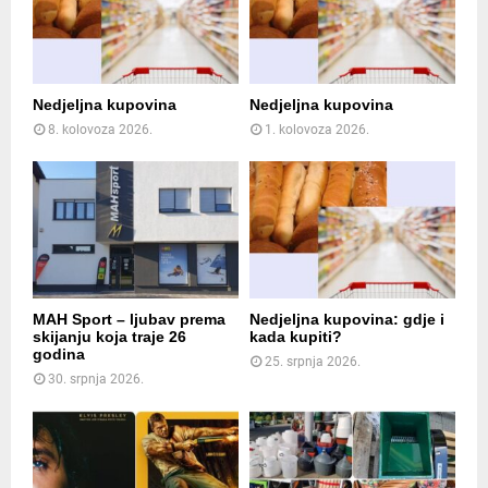
Nedjeljna kupovina
Nedjeljna kupovina
8. kolovoza 2026.
1. kolovoza 2026.
MAH Sport – ljubav prema
Nedjeljna kupovina: gdje i
skijanju koja traje 26
kada kupiti?
godina
25. srpnja 2026.
30. srpnja 2026.