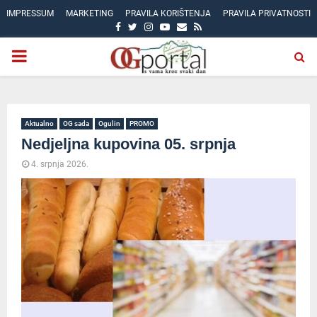
IMPRESSUM
MARKETING
PRAVILA KORIŠTENJA
PRAVILA PRIVATNOSTI
FACEBOOK
TWITTER
INSTAGRAM
YOUTUBE
EMAIL
RSS
PRIMARY
MENU
Aktualno
OG sada
Ogulin
PROMO
Nedjeljna kupovina 05. srpnja
4. srpnja 2026.