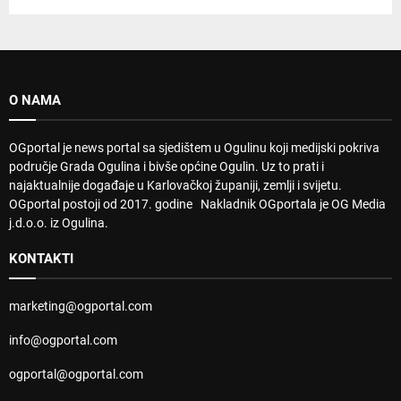
O NAMA
OGportal je news portal sa sjedištem u Ogulinu koji medijski pokriva
područje Grada Ogulina i bivše općine Ogulin. Uz to prati i
najaktualnije događaje u Karlovačkoj županiji, zemlji i svijetu.
OGportal postoji od 2017. godine Nakladnik OGportala je OG Media
j.d.o.o. iz Ogulina.
KONTAKTI
marketing@ogportal.com
info@ogportal.com
ogportal@ogportal.com