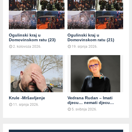
Ogulinski kraj u
Ogulinski kraj u
Domovinskom ratu (23)
Domovinskom ratu (21)
2. kolovoza 2026.
19. srpnja 2026.
Krule -Mršavljenje
Vedrana Rudan – Imati
djecu… nemati djecu…
11. srpnja 2026.
5. svibnja 2026.