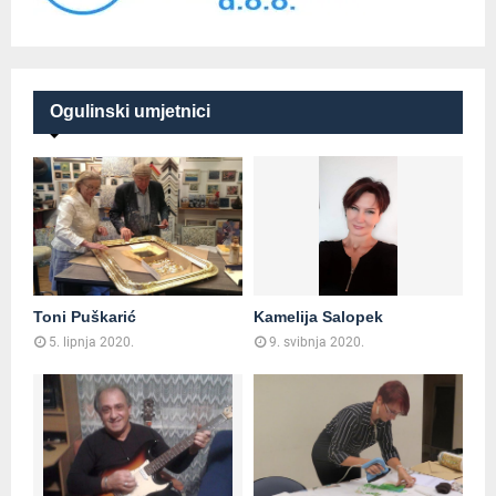
Ogulinski umjetnici
Toni Puškarić
Kamelija Salopek
5. lipnja 2020.
9. svibnja 2020.