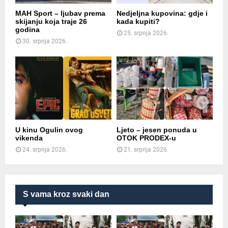
MAH Sport – ljubav prema
Nedjeljna kupovina: gdje i
skijanju koja traje 26
kada kupiti?
godina
25. srpnja 2026.
30. srpnja 2026.
U kinu Ogulin ovog
Ljeto – jesen ponuda u
vikenda
OTOK PRODEX-u
24. srpnja 2026.
21. srpnja 2026.
S vama kroz svaki dan