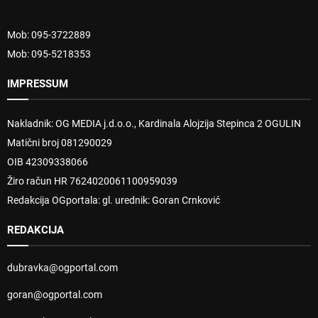
Mob: 095-3722889
Mob: 095-5218353
IMPRESSUM
Nakladnik: OG MEDIA j.d.o.o., Kardinala Alojzija Stepinca 2 OGULIN
Matični broj 081290029
OIB 42309338066
Žiro račun HR 7624020061100959039
Redakcija OGportala: gl. urednik: Goran Crnković
REDAKCIJA
dubravka@ogportal.com
goran@ogportal.com