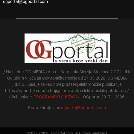
ogportal@ogportal.com
/ Nakladnik OG MEDIA j.d.o.o., Kardinala Alojzija Stepinca 2 OGULIN/
Odlukom Vijeća za elektroničke medije od 27.03.2020. OG MEDIA
j.d.o.o. upisuje se kao novi pružatelj elektroničke publikacije
https://ogportal.com/ u Knjigu pružatelja elektroničkih publikacija./
/Web usluge:
PROGRAMSKI SUSTAVI
/---OGportal 2017. - 2026.
Kontaktirajte nas
ogportal@ogportal.com
@2017. - 2026. ogportal.com. Sva prava pridržana.