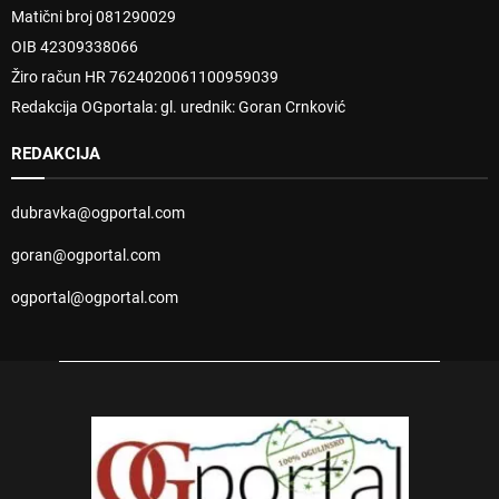
Matični broj 081290029
OIB 42309338066
Žiro račun HR 7624020061100959039
Redakcija OGportala: gl. urednik: Goran Crnković
REDAKCIJA
dubravka@ogportal.com
goran@ogportal.com
ogportal@ogportal.com