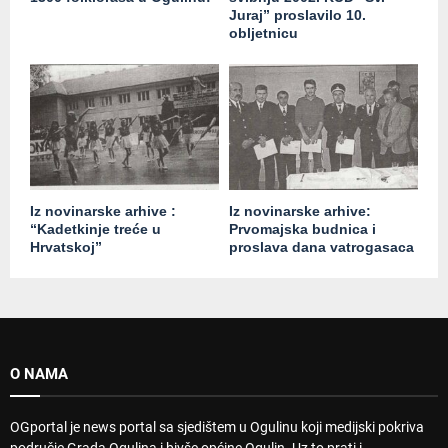
Juraj” proslavilo 10.
obljetnicu
Iz novinarske arhive :
Iz novinarske arhive:
“Kadetkinje treće u
Prvomajska budnica i
Hrvatskoj”
proslava dana vatrogasaca
O NAMA
OGportal je news portal sa sjedištem u Ogulinu koji medijski pokriva
područje Grada Ogulina i bivše općine Ogulin. Uz to prati i