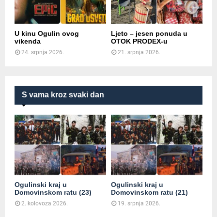
U kinu Ogulin ovog
Ljeto – jesen ponuda u
vikenda
OTOK PRODEX-u
24. srpnja 2026.
21. srpnja 2026.
S vama kroz svaki dan
Ogulinski kraj u
Ogulinski kraj u
Domovinskom ratu (23)
Domovinskom ratu (21)
2. kolovoza 2026.
19. srpnja 2026.