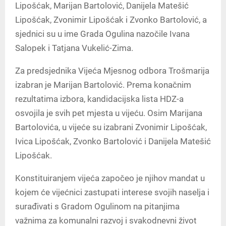
Lipošćak, Marijan Bartolović, Danijela Matešić
Lipošćak, Zvonimir Lipošćak i Zvonko Bartolović, a
sjednici su u ime Grada Ogulina nazočile Ivana
Salopek i Tatjana Vukelić-Zima.
Za predsjednika Vijeća Mjesnog odbora Trošmarija
izabran je Marijan Bartolović. Prema konačnim
rezultatima izbora, kandidacijska lista HDZ-a
osvojila je svih pet mjesta u vijeću. Osim Marijana
Bartolovića, u vijeće su izabrani Zvonimir Lipošćak,
Ivica Lipošćak, Zvonko Bartolović i Danijela Matešić
Lipošćak.
Konstituiranjem vijeća započeo je njihov mandat u
kojem će vijećnici zastupati interese svojih naselja i
surađivati s Gradom Ogulinom na pitanjima
važnima za komunalni razvoj i svakodnevni život