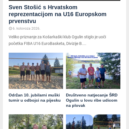
Sven Stošić s Hrvatskom
reprezentacijom na U16 Europskom
prvenstvu
6. kolovoza 2026.
Veliko priznanje za Košarkaški klub Ogulin stiglo je uoči
početka FIBA U16 EuroBasketa, Divizije B....
Održan 10. jubilarni muški
Društveno natjecanje ŠRD
turnir u odbojci na pijesku
Ogulin u lovu ribe udicom
na plovak