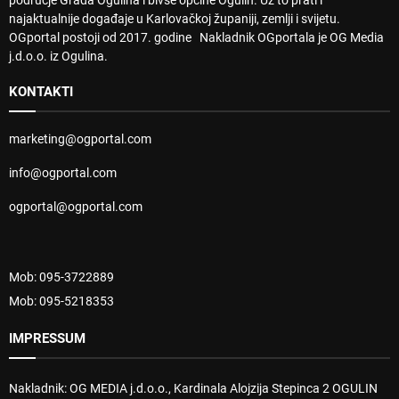
najaktualnije događaje u Karlovačkoj županiji, zemlji i svijetu.
OGportal postoji od 2017. godine Nakladnik OGportala je OG Media
j.d.o.o. iz Ogulina.
KONTAKTI
marketing@ogportal.com
info@ogportal.com
ogportal@ogportal.com
Mob: 095-3722889
Mob: 095-5218353
IMPRESSUM
Nakladnik: OG MEDIA j.d.o.o., Kardinala Alojzija Stepinca 2 OGULIN