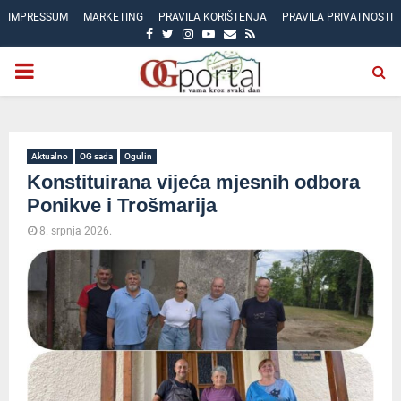
IMPRESSUM
MARKETING
PRAVILA KORIŠTENJA
PRAVILA PRIVATNOSTI
FACEBOOK
TWITTER
INSTAGRAM
YOUTUBE
EMAIL
RSS
PRIMARY
MENU
Aktualno
OG sada
Ogulin
Konstituirana vijeća mjesnih odbora
Ponikve i Trošmarija
8. srpnja 2026.