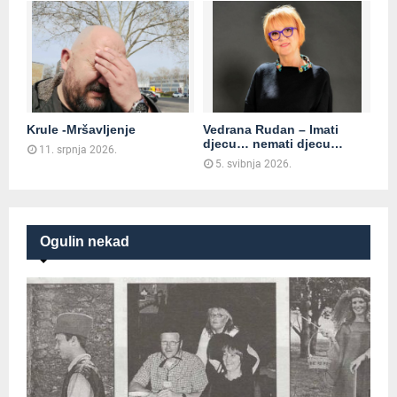
Krule -Mršavljenje
Vedrana Rudan – Imati
djecu… nemati djecu…
11. srpnja 2026.
5. svibnja 2026.
Ogulin nekad