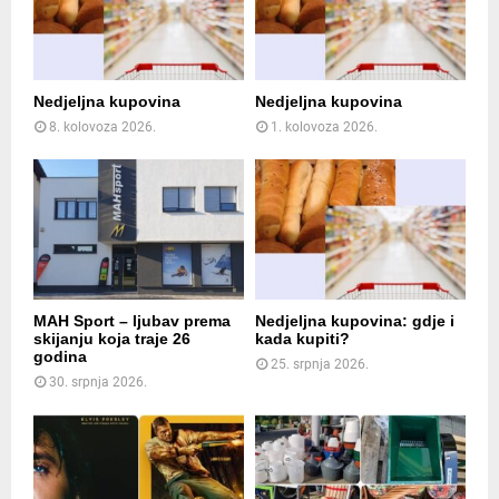
Nedjeljna kupovina
Nedjeljna kupovina
8. kolovoza 2026.
1. kolovoza 2026.
MAH Sport – ljubav prema
Nedjeljna kupovina: gdje i
skijanju koja traje 26
kada kupiti?
godina
25. srpnja 2026.
30. srpnja 2026.