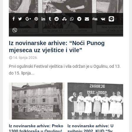
Iz novinarske arhive: “Noći Punog
mjeseca uz vještice i vile”
14. lipnja 2026.
Prvi ogulinski Festival vještica i vila održan je u Ogulinu, od 13.
do 15. lipnja...
Iz novinarske arhive: Preko
Iz novinarske arhive: U
1300 folkloraša u Ogulinu!
svibnju 2002. KUD “Sv.