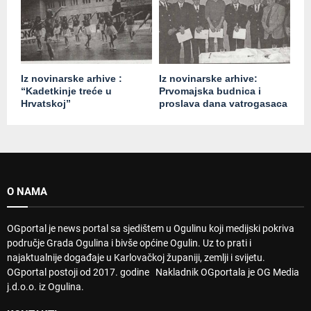
Iz novinarske arhive :
Iz novinarske arhive:
“Kadetkinje treće u
Prvomajska budnica i
Hrvatskoj”
proslava dana vatrogasaca
O NAMA
OGportal je news portal sa sjedištem u Ogulinu koji medijski pokriva
područje Grada Ogulina i bivše općine Ogulin. Uz to prati i
najaktualnije događaje u Karlovačkoj županiji, zemlji i svijetu.
OGportal postoji od 2017. godine Nakladnik OGportala je OG Media
j.d.o.o. iz Ogulina.