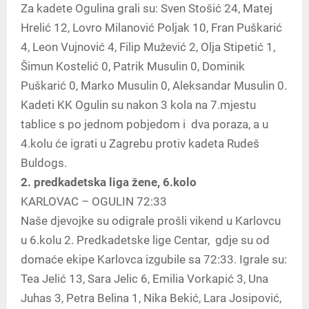
Za kadete Ogulina grali su: Sven Stošić 24, Matej
Hrelić 12, Lovro Milanović Poljak 10, Fran Puškarić
4, Leon Vujnović 4, Filip Mužević 2, Olja Stipetić 1,
Šimun Kostelić 0, Patrik Musulin 0, Dominik
Puškarić 0, Marko Musulin 0, Aleksandar Musulin 0.
Kadeti KK Ogulin su nakon 3 kola na 7.mjestu
tablice s po jednom pobjedom i dva poraza, a u
4.kolu će igrati u Zagrebu protiv kadeta Rudeš
Buldogs.
2. predkadetska liga žene, 6.kolo
KARLOVAC – OGULIN 72:33
Naše djevojke su odigrale prošli vikend u Karlovcu
u 6.kolu 2. Predkadetske lige Centar, gdje su od
domaće ekipe Karlovca izgubile sa 72:33. Igrale su:
Tea Jelić 13, Sara Jelic 6, Emilia Vorkapić 3, Una
Juhas 3, Petra Belina 1, Nika Bekić, Lara Josipović,