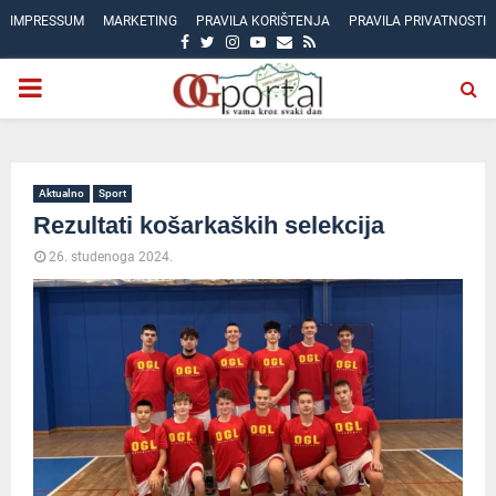
IMPRESSUM
MARKETING
PRAVILA KORIŠTENJA
PRAVILA PRIVATNOSTI
FACEBOOK
TWITTER
INSTAGRAM
YOUTUBE
EMAIL
RSS
PRIMARY
MENU
Aktualno
Sport
Rezultati košarkaških selekcija
26. studenoga 2024.