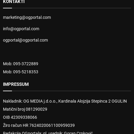
KONTAKTI
marketing@ogportal.com
info@ogportal.com
ogportal@ogportal.com
Mob: 095-3722889
Mob: 095-5218353
IMPRESSUM
Nakladnik: OG MEDIA j.d.o.o., Kardinala Alojzija Stepinca 2 OGULIN
Matični broj 081290029
OIB 42309338066
Žiro račun HR 7624020061100959039
Redakcija OGportala: gl. urednik: Goran Crnković