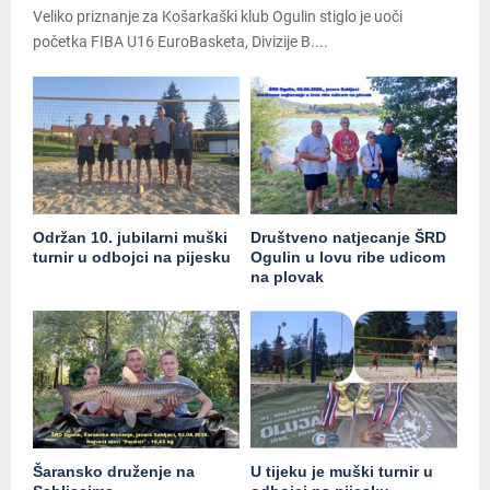
Veliko priznanje za Košarkaški klub Ogulin stiglo je uoči
početka FIBA U16 EuroBasketa, Divizije B....
Održan 10. jubilarni muški
Društveno natjecanje ŠRD
turnir u odbojci na pijesku
Ogulin u lovu ribe udicom
na plovak
Šaransko druženje na
U tijeku je muški turnir u