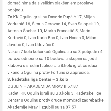
domaćinima da s velikim olakšanjem proslave
pobjedu.
Za KK Ogulin igrali su Davorin Rupčić 17, Miljan
Vorkapić 16, Šimun Gerovac 14, Sven Salopek 10,
Antonio Špehar 10, Marko Francetić 5, Marin
Kurtović 0, Ivan Karlo Ban 0, Ivan Hasan 0, Milan
Jovetić 0, Ivan Udovičić 0.
Nakon 7 kola košarkaši Ogulina su sa 3 pobjede i 4
poraza odnosno sa 10 bodova u skupini sa još 5
klubova u sredini tablice, a u 8.kolu igrat će idući
vikend u Ogulinu protiv Fortune iz Zaprešića.
3. kadetska liga Centar – 3.kolo
OGULIN – AKADEMIJA MRAV II 57:87
Kadeti KK Ogulin igrali su u 3.kolu 3. Kadetske lige
Centar u Ogulinu protiv druge momčadi zagrebačke
Akademije Mrav i izgubili su sa 87:57.