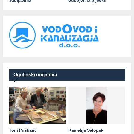
Sabljacima
odbojci na pijesku
Ogulinski umjetnici
Toni Puškarić
Kamelija Salopek