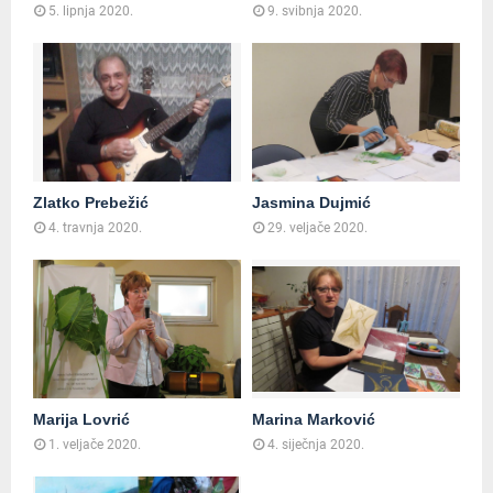
5. lipnja 2020.
9. svibnja 2020.
Zlatko Prebežić
Jasmina Dujmić
4. travnja 2020.
29. veljače 2020.
Marija Lovrić
Marina Marković
1. veljače 2020.
4. siječnja 2020.