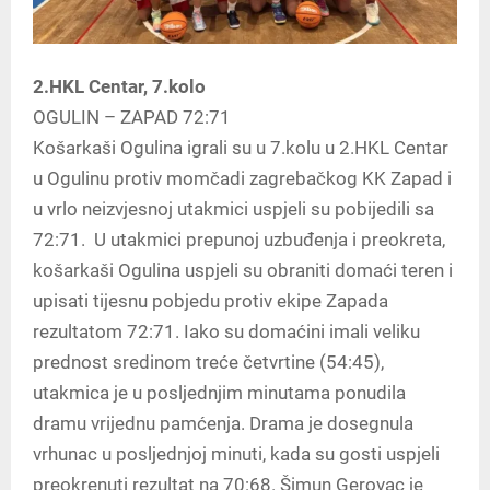
2.HKL Centar, 7.kolo
OGULIN – ZAPAD 72:71
Košarkaši Ogulina igrali su u 7.kolu u 2.HKL Centar
u Ogulinu protiv momčadi zagrebačkog KK Zapad i
u vrlo neizvjesnoj utakmici uspjeli su pobijedili sa
72:71. U utakmici prepunoj uzbuđenja i preokreta,
košarkaši Ogulina uspjeli su obraniti domaći teren i
upisati tijesnu pobjedu protiv ekipe Zapada
rezultatom 72:71. Iako su domaćini imali veliku
prednost sredinom treće četvrtine (54:45),
utakmica je u posljednjim minutama ponudila
dramu vrijednu pamćenja. Drama je dosegnula
vrhunac u posljednjoj minuti, kada su gosti uspjeli
preokrenuti rezultat na 70:68. Šimun Gerovac je