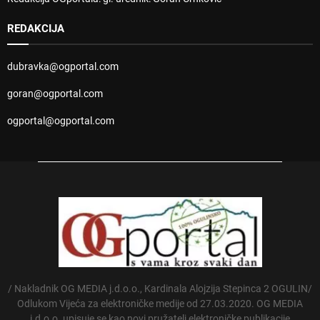
REDAKCIJA
dubravka@ogportal.com
goran@ogportal.com
ogportal@ogportal.com
/ Nakladnik OG MEDIA j.d.o.o., Kardinala Alojzija Stepinca 2 OGULIN/
Odlukom Vijeća za elektroničke medije od 27.03.2020. OG MEDIA
j.d.o.o. upisuje se kao novi pružatelj elektroničke publikacije