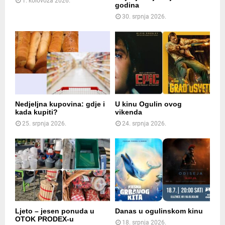
1. kolovoza 2026.
godina
30. srpnja 2026.
Nedjeljna kupovina: gdje i
U kinu Ogulin ovog
kada kupiti?
vikenda
25. srpnja 2026.
24. srpnja 2026.
Ljeto – jesen ponuda u
Danas u ogulinskom kinu
OTOK PRODEX-u
18. srpnja 2026.