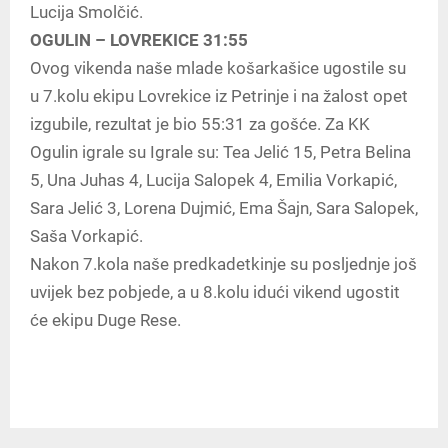
Lucija Smolčić.
OGULIN – LOVREKICE 31:55
Ovog vikenda naše mlade košarkašice ugostile su
u 7.kolu ekipu Lovrekice iz Petrinje i na žalost opet
izgubile, rezultat je bio 55:31 za gošće. Za KK
Ogulin igrale su Igrale su: Tea Jelić 15, Petra Belina
5, Una Juhas 4, Lucija Salopek 4, Emilia Vorkapić,
Sara Jelić 3, Lorena Dujmić, Ema Šajn, Sara Salopek,
Saša Vorkapić.
Nakon 7.kola naše predkadetkinje su posljednje još
uvijek bez pobjede, a u 8.kolu idući vikend ugostit
će ekipu Duge Rese.