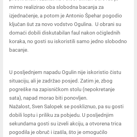
mirno realizirao oba slobodna bacanja za
izjednačenje, a potom je Antonio Špehar pogodio
ključan šut za novo vodstvo Ogulina. U obrani su
domaći dobili diskutabilan faul nakon očiglednih
koraka, no gosti su iskoristili samo jedno slobodno
bacanje.
U posljednjem napadu Ogulin nije iskoristio čistu
situaciju, ali je zadržao posjed. Zatim je, zbog
pogreške na zapisničkom stolu (nepokretanje
sata), napad morao biti ponovljen.
Nažalost, Sven Salopek se poskliznuo, pa su gosti
dobili loptu i priliku za pobjedu. U posljednjim
sekundama gosti su izveli akciju, a otvorena trica
pogodila je obruč i izašla, što je omogućilo