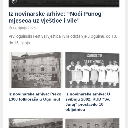
Iz novinarske arhive: “Noći Punog
mjeseca uz vještice i vile”
14. lipnja 2026.
Prvi ogulinski Festival vještica i vila održan je u Ogulinu, od 13.
do 15. lipnja...
Iz novinarske arhive: Preko
Iz novinarske arhive: U
1300 folkloraša u Ogulinu!
svibnju 2002. KUD “Sv.
Juraj” proslavilo 10.
obljetnicu