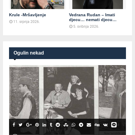
Krule -Mršavljenje
Vedrana Rudan – Imati
djecu… nemati djecu…
11. srpnja 2026.
5. svibnja 2026.
Ogulin nekad