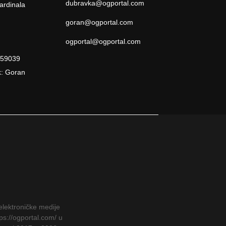
dubravka@ogportal.com
ardinala
goran@ogportal.com
ogportal@ogportal.com
959039
k: Goran
elektroničke medije
ps://ogportal.com/ u