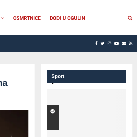
OSMRTNICE
DOĐI U OGULIN
FACEBOOK
TWITTER
INSTAGRAM
YOUTUB
EMAI
R
Sport
na