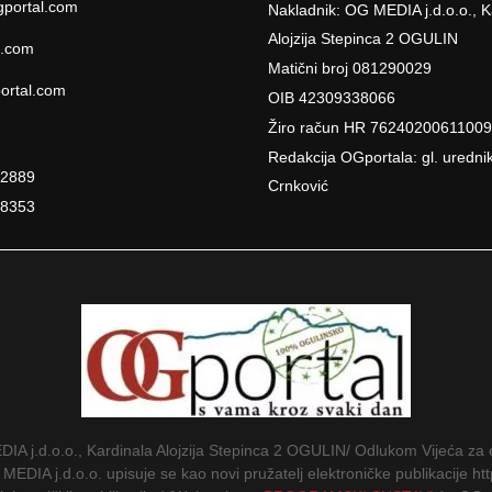
portal.com
Nakladnik: OG MEDIA j.d.o.o., K
Alojzija Stepinca 2 OGULIN
l.com
Matični broj 081290029
ortal.com
OIB 42309338066
Žiro račun HR 7624020061100
Redakcija OGportala: gl. uredni
22889
Crnković
18353
IA j.d.o.o., Kardinala Alojzija Stepinca 2 OGULIN/ Odlukom Vijeća za 
EDIA j.d.o.o. upisuje se kao novi pružatelj elektroničke publikacije htt