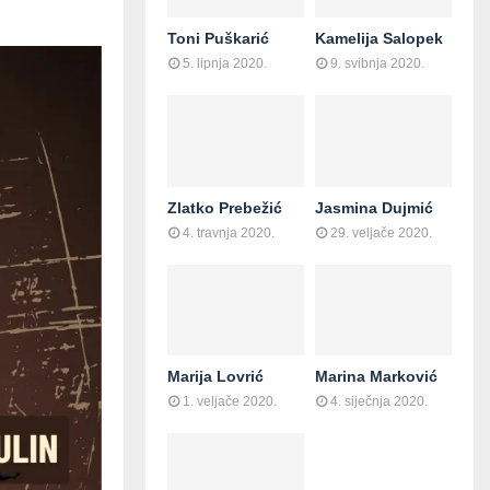
Toni Puškarić
Kamelija Salopek
5. lipnja 2020.
9. svibnja 2020.
Zlatko Prebežić
Jasmina Dujmić
4. travnja 2020.
29. veljače 2020.
Marija Lovrić
Marina Marković
1. veljače 2020.
4. siječnja 2020.