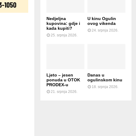
Nedjeljna
U kinu Ogulin
kupovina: gdje i
ovog vikenda
kada kupiti?
24. srpnja 2026.
25. srpnja 2026.
Ljeto – jesen
Danas u
ponuda u OTOK
ogulinskom kinu
PRODEX-u
18. srpnja 2026.
21. srpnja 2026.