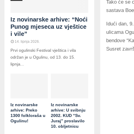
Tako će se o
sastava Boe
Iz novinarske arhive: “Noći
Idući dan, 9
Punog mjeseca uz vještice
ulicama Ogul
i vile”
bendove “Ka
14. lipnja 2026.
Susret završ
Prvi ogulinski Festival vještica i vila
održan je u Ogulinu, od 13. do 15.
lipnja...
Iz novinarske
Iz novinarske
arhive: Preko
arhive: U svibnju
1300 folkloraša u
2002. KUD “Sv.
Ogulinu!
Juraj” proslavilo
10. obljetnicu