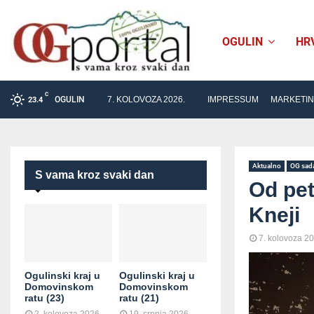
OGULIN
HR
C
OGULIN
7. KOLOVOZA 2026.
IMPRESSUM
MARKETI
23.4
Aktualno
OG sad
S vama kroz svaki dan
Od pet
Kneji
7. kolovoza 2
Ogulinski kraj u
Ogulinski kraj u
Domovinskom
Domovinskom
ratu (23)
ratu (21)