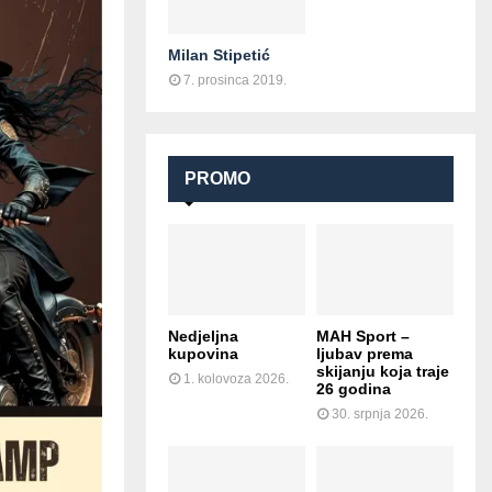
Milan Stipetić
7. prosinca 2019.
PROMO
Nedjeljna
MAH Sport –
kupovina
ljubav prema
skijanju koja traje
1. kolovoza 2026.
26 godina
30. srpnja 2026.