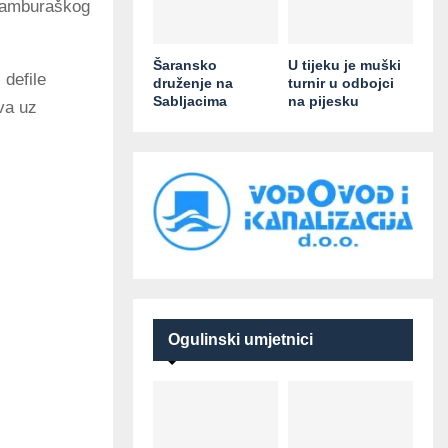
 Tamburaškog
Šaransko
U tijeku je muški
 defile
druženje na
turnir u odbojci
Sabljacima
na pijesku
va uz
Ogulinski umjetnici