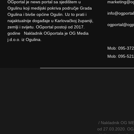
OGportal je news portal sa sjedištem u
marketing@og
Ogulinu koji medijski pokriva područje Grada
info@ogporta
Ogulina i bivše općine Ogulin. Uz to prati i
najaktualnije događaje u Karlovačkoj županiji,
ogportal@ogp
zemlji i svijetu. OGportal postoji od 2017.
godine Nakladnik OGportala je OG Media
j.d.o.o. iz Ogulina.
Mob: 095-37
Mob: 095-52
/ Nakladnik OG MED
od 27.03.2020. OG M