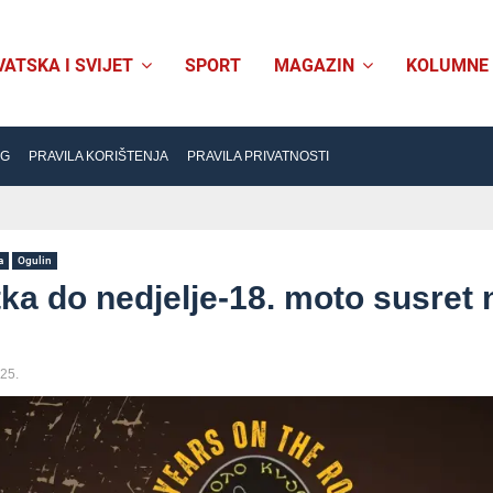
VATSKA I SVIJET
SPORT
MAGAZIN
KOLUMNE
NG
PRAVILA KORIŠTENJA
PRAVILA PRIVATNOSTI
a
Ogulin
ka do nedjelje-18. moto susret 
025.