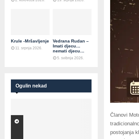
2. kolovoza 2026.
19. srpnja 2026.
Krule -Mršavljenje
Vedrana Rudan –
Imati djecu…
11. srpnja 2026.
nemati djecu…
5. svibnja 2026.
Ogulin nekad
Članovi Moto
tradicionaln
postojanja k