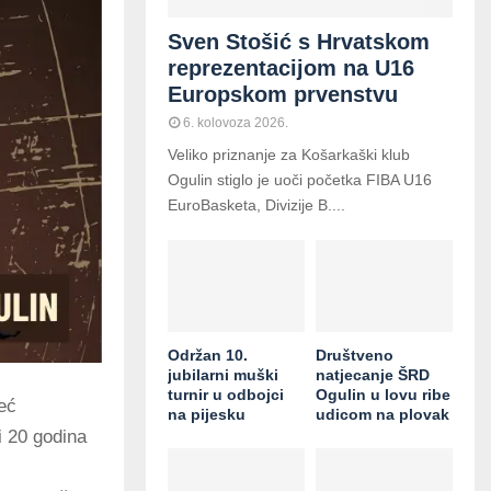
Sven Stošić s Hrvatskom
reprezentacijom na U16
Europskom prvenstvu
6. kolovoza 2026.
Veliko priznanje za Košarkaški klub
Ogulin stiglo je uoči početka FIBA U16
EuroBasketa, Divizije B....
Održan 10.
Društveno
jubilarni muški
natjecanje ŠRD
turnir u odbojci
Ogulin u lovu ribe
eć
na pijesku
udicom na plovak
i 20 godina