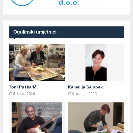
Ogulinski umjetnici
Toni Puškarić
Kamelija Salopek
5. lipnja 2020.
9. svibnja 2020.