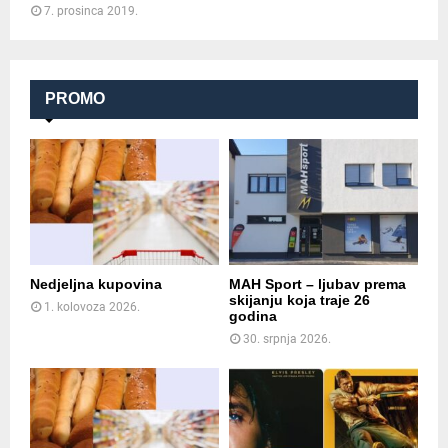
7. prosinca 2019.
PROMO
Nedjeljna kupovina
MAH Sport – ljubav prema
skijanju koja traje 26
1. kolovoza 2026.
godina
30. srpnja 2026.