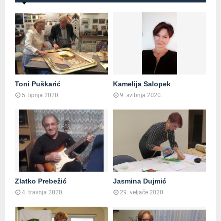
Toni Puškarić
Kamelija Salopek
5. lipnja 2020.
9. svibnja 2020.
Zlatko Prebežić
Jasmina Dujmić
4. travnja 2020.
29. veljače 2020.