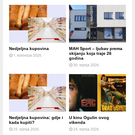
Nedjeljna kupovina
MAH Sport – ljubav prema
skijanju koja traje 26
1. kolovoza 2026.
godina
30. srpnja 2026.
Nedjeljna kupovina: gdje i
U kinu Ogulin ovog
kada kupiti?
vikenda
25. srpnja 2026.
24. srpnja 2026.