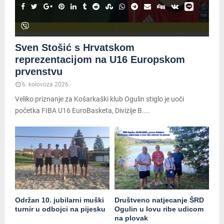
Sven Stošić s Hrvatskom
reprezentacijom na U16 Europskom
prvenstvu
6. kolovoza 2026.
Veliko priznanje za Košarkaški klub Ogulin stiglo je uoči
početka FIBA U16 EuroBasketa, Divizije B....
Održan 10. jubilarni muški
Društveno natjecanje ŠRD
turnir u odbojci na pijesku
Ogulin u lovu ribe udicom
na plovak