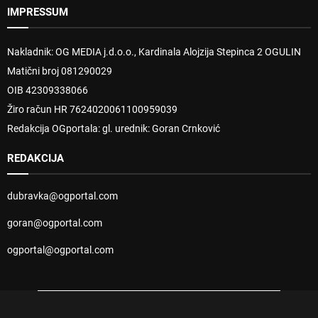
IMPRESSUM
Nakladnik: OG MEDIA j.d.o.o., Kardinala Alojzija Stepinca 2 OGULIN
Matični broj 081290029
OIB 42309338066
Žiro račun HR 7624020061100959039
Redakcija OGportala: gl. urednik: Goran Crnković
REDAKCIJA
dubravka@ogportal.com
goran@ogportal.com
ogportal@ogportal.com