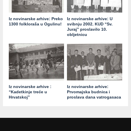
Iz novinarske arhive: Preko
Iz novinarske arhive: U
1300 folkloraša u Ogulinu!
svibnju 2002. KUD “Sv.
Juraj” proslavilo 10.
obljetnicu
Iz novinarske arhive :
Iz novinarske arhive:
“Kadetkinje treće u
Prvomajska budnica i
Hrvatskoj”
proslava dana vatrogasaca