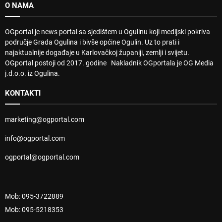
O NAMA
OGportal je news portal sa sjedištem u Ogulinu koji medijski pokriva
područje Grada Ogulina i bivše općine Ogulin. Uz to prati i
najaktualnije događaje u Karlovačkoj županiji, zemlji i svijetu.
OGportal postoji od 2017. godine Nakladnik OGportala je OG Media
j.d.o.o. iz Ogulina.
KONTAKTI
marketing@ogportal.com
info@ogportal.com
ogportal@ogportal.com
Mob: 095-3722889
Mob: 095-5218353