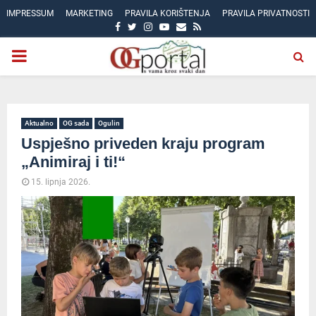
IMPRESSUM
MARKETING
PRAVILA KORIŠTENJA
PRAVILA PRIVATNOSTI
FACEBOOK
TWITTER
INSTAGRAM
YOUTUBE
EMAIL
RSS
PRIMARY
MENU
Aktualno
OG sada
Ogulin
Uspješno priveden kraju program
„Animiraj i ti!“
15. lipnja 2026.