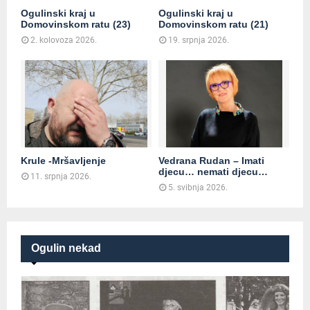
Ogulinski kraj u
Ogulinski kraj u
Domovinskom ratu (23)
Domovinskom ratu (21)
2. kolovoza 2026.
19. srpnja 2026.
Krule -Mršavljenje
Vedrana Rudan – Imati
djecu… nemati djecu…
11. srpnja 2026.
5. svibnja 2026.
Ogulin nekad