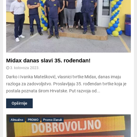
Midax danas slavi 35. rođendan!
3. kolovoza 2023.
Darko i Ivanka Matešković, vlasnici tvrtke Midax, danas imaju
razloga za zadovoljstvo. Proslavljaju 35. rođendan tvrtke koja je
postala poznata širom Hrvatske. Put razvoja od...
Opširnije
Aktualno
PROMO
Promo članak