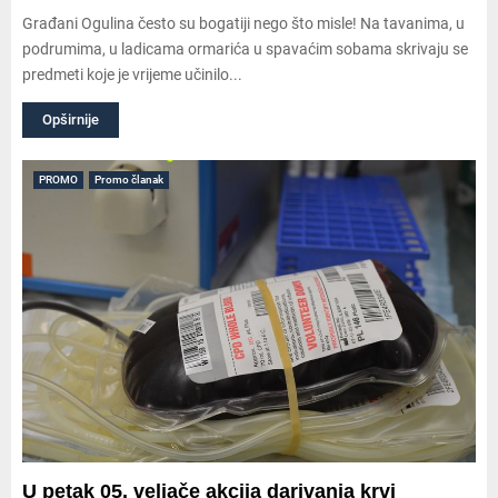
Građani Ogulina često su bogatiji nego što misle! Na tavanima, u
podrumima, u ladicama ormarića u spavaćim sobama skrivaju se
predmeti koje je vrijeme učinilo...
Opširnije
PROMO
Promo članak
U petak 05. veljače akcija darivanja krvi