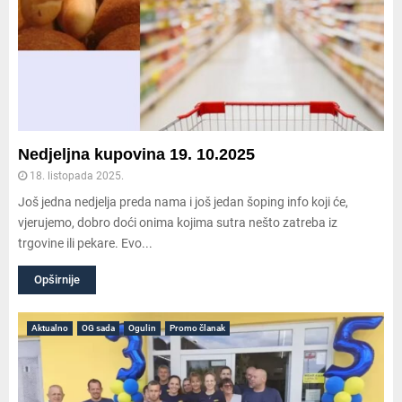
Nedjeljna kupovina 19. 10.2025
18. listopada 2025.
Još jedna nedjelja preda nama i još jedan šoping info koji će,
vjerujemo, dobro doći onima kojima sutra nešto zatreba iz
trgovine ili pekare. Evo...
Opširnije
Aktualno
OG sada
Ogulin
Promo članak