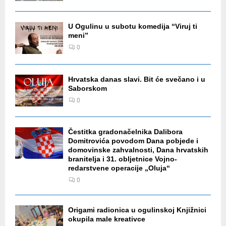
U Ogulinu u subotu komedija “Viruj ti
meni”
0
Hrvatska danas slavi. Bit će svečano i u
Saborskom
0
Čestitka gradonačelnika Dalibora
Domitrovića povodom Dana pobjede i
domovinske zahvalnosti, Dana hrvatskih
branitelja i 31. obljetnice Vojno-
redarstvene operacije „Oluja“
0
Origami radionica u ogulinskoj Knjižnici
okupila male kreativce