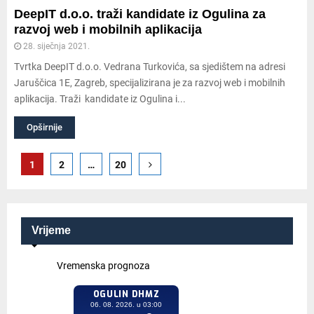
DeepIT d.o.o. traži kandidate iz Ogulina za
razvoj web i mobilnih aplikacija
28. siječnja 2021.
Tvrtka DeepIT d.o.o. Vedrana Turkovića, sa sjedištem na adresi
Jaruščica 1E, Zagreb, specijalizirana je za razvoj web i mobilnih
aplikacija. Traži kandidate iz Ogulina i...
Opširnije
Brojevi
1
2
…
20
stranica
objava
Vrijeme
Vremenska prognoza