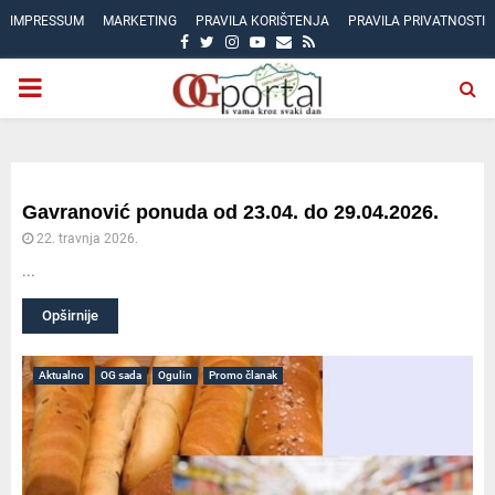
IMPRESSUM
MARKETING
PRAVILA KORIŠTENJA
PRAVILA PRIVATNOSTI
FACEBOOK
TWITTER
INSTAGRAM
YOUTUBE
EMAIL
RSS
PRIMARY
MENU
Gavranović ponuda od 23.04. do 29.04.2026.
22. travnja 2026.
...
Opširnije
Aktualno
OG sada
Ogulin
Promo članak