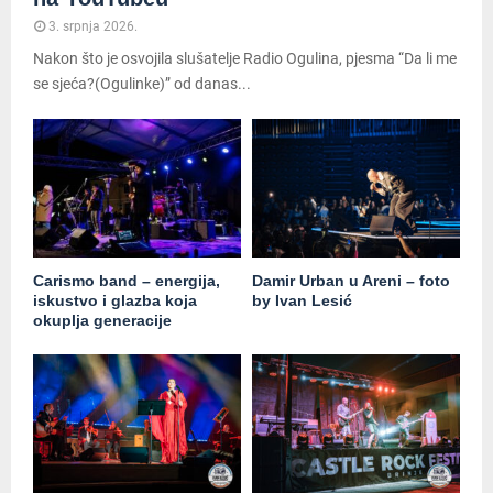
3. srpnja 2026.
Nakon što je osvojila slušatelje Radio Ogulina, pjesma “Da li me
se sjeća?(Ogulinke)” od danas...
Carismo band – energija,
Damir Urban u Areni – foto
iskustvo i glazba koja
by Ivan Lesić
okuplja generacije