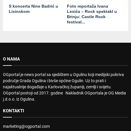
S koncerta Nine Badrić u
Foto reportaža Ivana
Lisinskom
Lesića – Rock spektakl u
Brinju: Castle Rock
festival...
O NAMA
OGportal je news portal sa sjedištem u Ogulinu koji medijski pokriva
područje Grada Ogulina i bivše općine Ogulin. Uz to prati i
najaktualnije događaje u Karlovačkoj županiji, zemlji i svijetu.
OGportal postoji od 2017. godine Nakladnik OGportala je OG Media
j.d.o.o. iz Ogulina.
KONTAKTI
marketing@ogportal.com