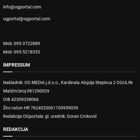
info@ogportal.com
ogportal@ogportal.com
Mob: 095-3722889
Mob: 095-5218353
IMPRESSUM
Nakladnik: OG MEDIA j.d.o.o., Kardinala Alojzija Stepinca 2 OGULIN
Matični broj 081290029
OIB 42309338066
Žiro račun HR 7624020061100959039
Redakcija OGportala: gl. urednik: Goran Crnković
REDAKCIJA