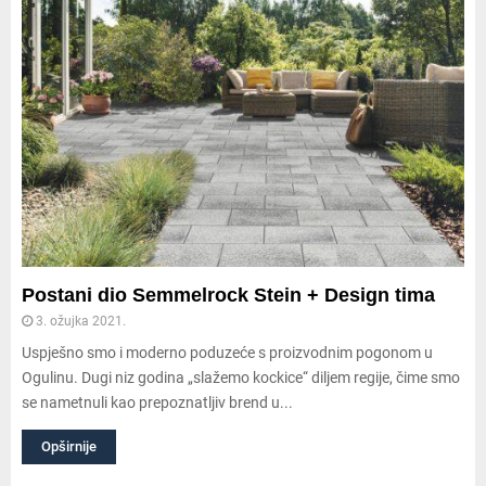
Postani dio Semmelrock Stein + Design tima
3. ožujka 2021.
Uspješno smo i moderno poduzeće s proizvodnim pogonom u
Ogulinu. Dugi niz godina „slažemo kockice“ diljem regije, čime smo
se nametnuli kao prepoznatljiv brend u...
Opširnije