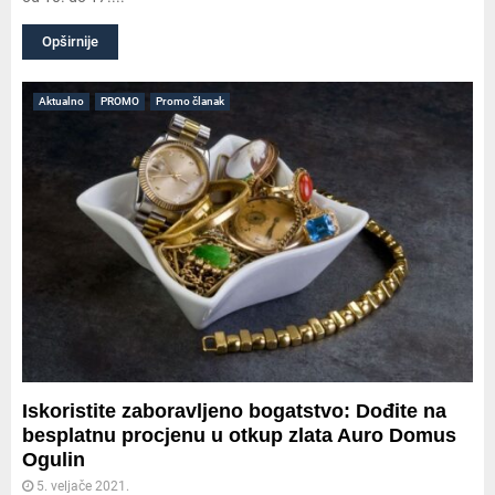
Opširnije
Aktualno
PROMO
Promo članak
Iskoristite zaboravljeno bogatstvo: Dođite na
besplatnu procjenu u otkup zlata Auro Domus
Ogulin
5. veljače 2021.