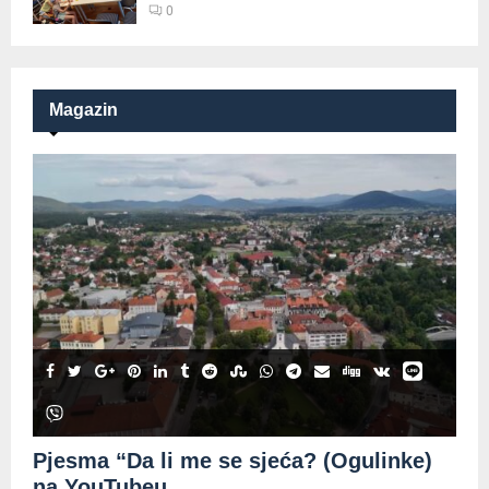
0
Magazin
Pjesma “Da li me se sjeća? (Ogulinke)
na YouTubeu