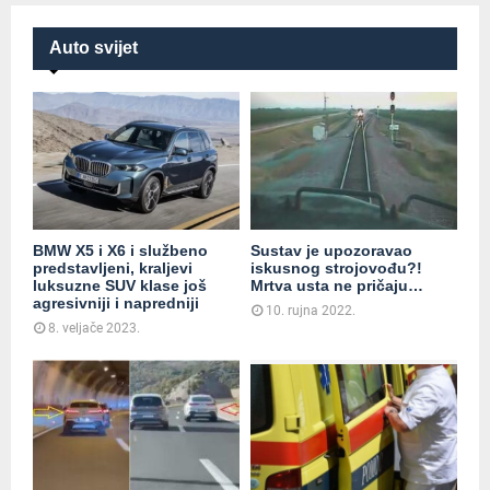
Auto svijet
BMW X5 i X6 i službeno
Sustav je upozoravao
predstavljeni, kraljevi
iskusnog strojovođu?!
luksuzne SUV klase još
Mrtva usta ne pričaju…
agresivniji i napredniji
10. rujna 2022.
8. veljače 2023.