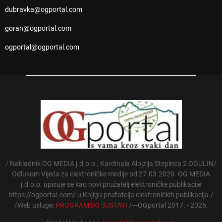
dubravka@ogportal.com
goran@ogportal.com
ogportal@ogportal.com
/ Nakladnik OG MEDIA j.d.o.o., Kardinala Alojzija Stepinca 2 OGULIN/
Odlukom Vijeća za elektroničke medije od 27.03.2020. OG MEDIA
j.d.o.o. upisuje se kao novi pružatelj elektroničke publikacije
https://ogportal.com/ u Knjigu pružatelja elektroničkih publikacija./
/Web usluge:
PROGRAMSKI SUSTAVI
/---OGportal 2017. - 2026.