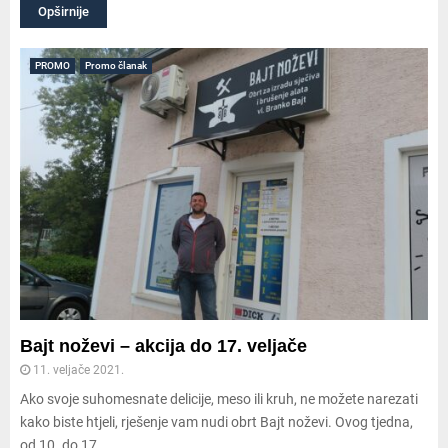
Opširnije
PROMO
Promo članak
Bajt noževi – akcija do 17. veljače
11. veljače 2021.
Ako svoje suhomesnate delicije, meso ili kruh, ne možete narezati
kako biste htjeli, rješenje vam nudi obrt Bajt noževi. Ovog tjedna,
od 10. do 17....