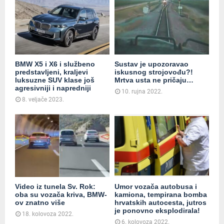
BMW X5 i X6 i službeno
Sustav je upozoravao
predstavljeni, kraljevi
iskusnog strojovođu?!
luksuzne SUV klase još
Mrtva usta ne pričaju…
agresivniji i napredniji
10. rujna 2022.
8. veljače 2023.
Video iz tunela Sv. Rok:
Umor vozača autobusa i
oba su vozača kriva, BMW-
kamiona, tempirana bomba
ov znatno više
hrvatskih autocesta, jutros
je ponovno eksplodirala!
18. kolovoza 2022.
6. kolovoza 2022.