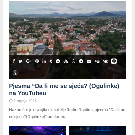
Pjesma “Da li me se sjeća? (Ogulinke)
na YouTubeu
3. srpnja 2026.
Nakon što je osvojila slušatelje Radio Ogulina, pjesma “Da li me
se sjeća?(Ogulinke)” od danas...