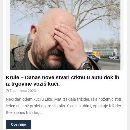
Krule – Danas nove stvari crknu u autu dok ih
iz trgovine voziš kući.
7. prosinca 2023.
Neki dan odem kući u Liku. Mati zaklala frižider. Išla nožem čistiti
ledenicu, nož proletio, probila plin. Sjedi u kuhinji, oplakuje frižider.
Reko jebeš frižider,...
Opširnije