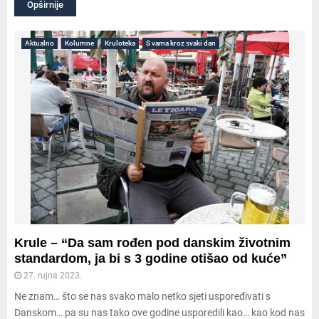
Opširnije
Aktualno
Kolumne
Kruloteka
S vama kroz svaki dan
Krule – “Da sam rođen pod danskim životnim
standardom, ja bi s 3 godine otišao od kuće”
27. rujna 2023.
Ne znam… što se nas svako malo netko sjeti uspoređivati s
Danskom… pa su nas tako ove godine usporedili kao… kao kod nas