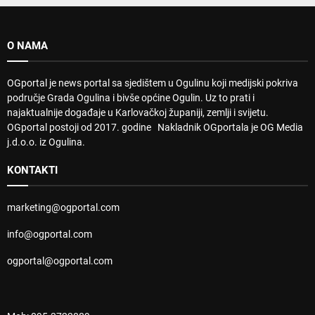
O NAMA
OGportal je news portal sa sjedištem u Ogulinu koji medijski pokriva
područje Grada Ogulina i bivše općine Ogulin. Uz to prati i
najaktualnije događaje u Karlovačkoj županiji, zemlji i svijetu.
OGportal postoji od 2017. godine Nakladnik OGportala je OG Media
j.d.o.o. iz Ogulina.
KONTAKTI
marketing@ogportal.com
info@ogportal.com
ogportal@ogportal.com