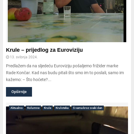
Krule – prijedlog za Euroviziju
13. svibnja 2024.
Predlažem da na sljedeću Euroviziju pošaljemo frižider marke
Rade Končar. Kad nas budu pitali što smo im to poslali, samo im
kažemo: – Što hoćete?...
Opširnije
Aktualno
Kolumne
Krule
Kruloteka
S vama kroz svaki dan