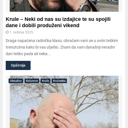
Krule – Neki od nas su izdajice te su spojili
dane i dobili produženi vikend
1. svibnja 2025.
Draga napaćena radnička klaso, obraćam vam se u ovim teškim
trenutcima kako bi vas utješio. Znam da vam današnji neradni
dan teško pada ali neka...
Opširnije
Aktualno
Kolumne
Krule
Kruloteka