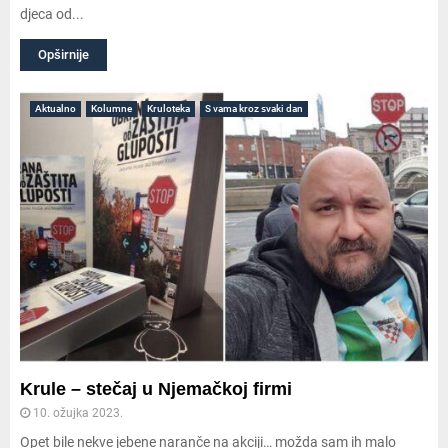
djeca od...
Opširnije
Aktualno
Kolumne
Kruloteka
S vama kroz svaki dan
Krule – stečaj u Njemačkoj firmi
10. ožujka 2023.
Opet bile nekve jebene naranče na akciji… možda sam ih malo