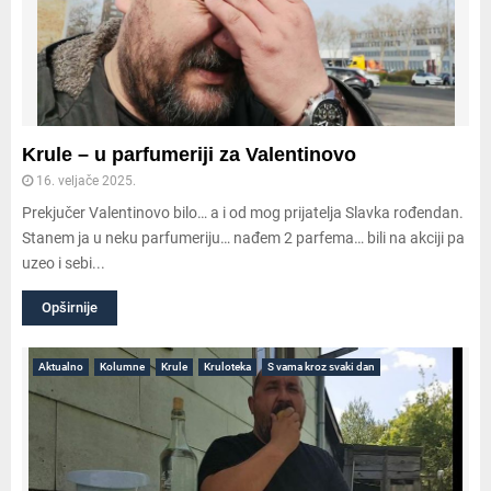
Krule – u parfumeriji za Valentinovo
16. veljače 2025.
Prekjučer Valentinovo bilo… a i od mog prijatelja Slavka rođendan.
Stanem ja u neku parfumeriju… nađem 2 parfema… bili na akciji pa
uzeo i sebi...
Opširnije
Aktualno
Kolumne
Krule
Kruloteka
S vama kroz svaki dan