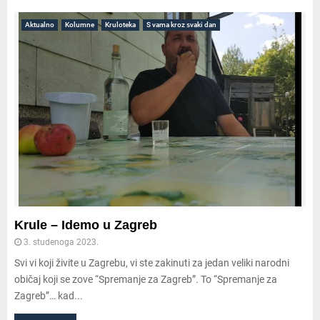
Aktualno
Kolumne
Kruloteka
S vama kroz svaki dan
Krule – Idemo u Zagreb
3. studenoga 2023.
Svi vi koji živite u Zagrebu, vi ste zakinuti za jedan veliki narodni
običaj koji se zove “Spremanje za Zagreb”. To “Spremanje za
Zagreb”… kad...