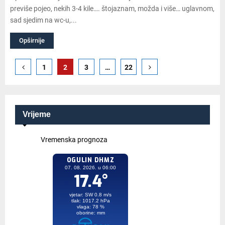
previše pojeo, nekih 3-4 kile…. štojaznam, možda i više… uglavnom,
sad sjedim na wc-u,...
Opširnije
Brojevi
1
2
3
…
22
stranica
objava
Vrijeme
Vremenska prognoza