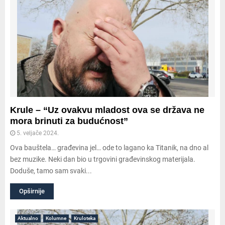
Krule – “Uz ovakvu mladost ova se država ne
mora brinuti za budućnost”
5. veljače 2024.
Ova bauštela… građevina jel… ode to lagano ka Titanik, na dno al
bez muzike. Neki dan bio u trgovini građevinskog materijala.
Doduše, tamo sam svaki...
Opširnije
Aktualno
Kolumne
Kruloteka