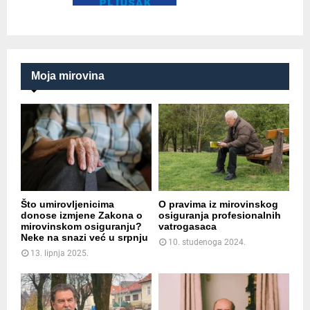
Moja mirovina
Što umirovljenicima
O pravima iz mirovinskog
donose izmjene Zakona o
osiguranja profesionalnih
mirovinskom osiguranju?
vatrogasaca
Neke na snazi već u srpnju
10. studenoga 2024.
13. lipnja 2025.