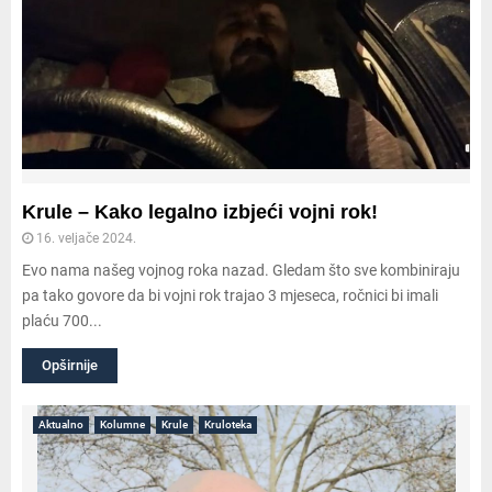
Krule – Kako legalno izbjeći vojni rok!
16. veljače 2024.
Evo nama našeg vojnog roka nazad. Gledam što sve kombiniraju
pa tako govore da bi vojni rok trajao 3 mjeseca, ročnici bi imali
plaću 700...
Opširnije
Aktualno
Kolumne
Krule
Kruloteka