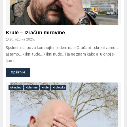
Krule – Izračun mirovine
20. ožujka 2025.
Sjednem sinoć za kompujter i odem na e-Građani… skreni vamo…
aj tamo… klikni tude… klikni nude… i ja ne znam kako al u onoj e-
šumi...
Opširnije
Aktualno
Kolumne
Krule
Kruloteka