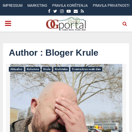
IMPRESSUM
MARKETING
PRAVILA KORIŠTENJA
PRAVILA PRIVATNOSTI
FACEBOOK
TWITTER
INSTAGRAM
YOUTUBE
EMAIL
RSS
PRIMARY
MENU
Author :
Bloger Krule
Aktualno
Kolumne
Krule
Kruloteka
S vama kroz svaki dan